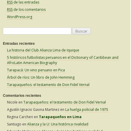
RSS
de las entradas
RSS
de los comentarios
WordPress.org
B
u
Entradas recientes
s
La historia del Club Alianza Lima de Iquique
c
5 históricos futbolistas peruanos en el Dictionary of Caribbean and
a
AfroLatin American Biography
r
Tarapacá: Un vino peruano en Pica
:
Árbol de ríos: Un libro de John Hemming
Tarapaqueños: el testamento de Don Fidel Vernal
Comentarios recientes
Nicole
en
Tarapaqueños: el testamento de Don Fidel Vernal
Agustín Ignacio Gaona Martinez
en
La huelga policial de 1975
Regina Carcheri
en
Tarapaqueños en Lima
Santiago
en
Alianza y la U: Una histórica rivalidad