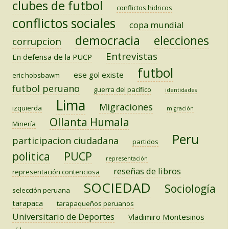
clubes de futbol
conflictos hidricos
conflictos sociales
copa mundial
democracia
elecciones
corrupcion
Entrevistas
En defensa de la PUCP
futbol
ese gol existe
eric hobsbawm
futbol peruano
guerra del pacífico
identidades
Lima
Migraciones
izquierda
migración
Ollanta Humala
Minería
Peru
participacion ciudadana
partidos
PUCP
politica
representación
reseñas de libros
representación contenciosa
SOCIEDAD
Sociología
selección peruana
tarapaca
tarapaqueños peruanos
Universitario de Deportes
Vladimiro Montesinos