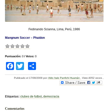
Fedinando Scianna, Lima, Perú, 1986
Mangnum Soccer – Phaidon
Puntuación:
0
/ Votos:
0
F
T
C
a
wi
o
Publicado el
17/08/2009
por:
Aldo Italo Panfichi Huamán
.
Visto:4052 veces
.
c
tt
m
e
er
p
b
ar
Etiquetas:
clubes de futbol
,
democracia
o
tir
Comentarios