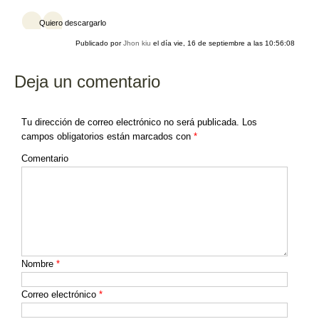
o
k
Quiero descargarlo
Publicado por
Jhon kiu
el día
vie, 16 de septiembre a las 10:56:08
Deja un comentario
Tu dirección de correo electrónico no será publicada.
Los
campos obligatorios están marcados con
*
Comentario
Nombre
*
Correo electrónico
*