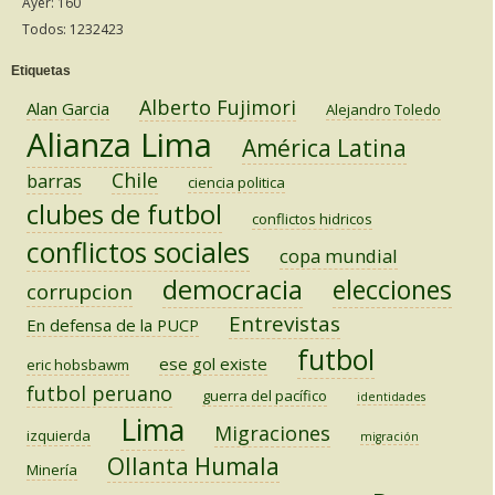
Ayer: 160
Todos: 1232423
Etiquetas
Alberto Fujimori
Alan Garcia
Alejandro Toledo
Alianza Lima
América Latina
Chile
barras
ciencia politica
clubes de futbol
conflictos hidricos
conflictos sociales
copa mundial
democracia
elecciones
corrupcion
Entrevistas
En defensa de la PUCP
futbol
ese gol existe
eric hobsbawm
futbol peruano
guerra del pacífico
identidades
Lima
Migraciones
izquierda
migración
Ollanta Humala
Minería