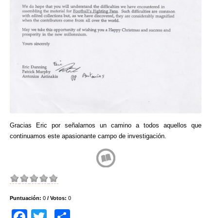
Gracias Eric por señalarnos un camino a todos aquellos que
continuamos este apasionante campo de investigación.
Puntuación:
0
/ Votos:
0
F
T
C