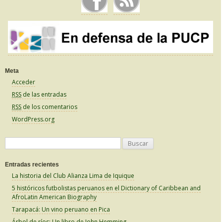
Meta
Acceder
RSS
de las entradas
RSS
de los comentarios
WordPress.org
B
u
Entradas recientes
s
La historia del Club Alianza Lima de Iquique
c
5 históricos futbolistas peruanos en el Dictionary of Caribbean and
a
AfroLatin American Biography
r
Tarapacá: Un vino peruano en Pica
:
Árbol de ríos: Un libro de John Hemming