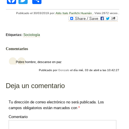
a
wi
o
Publicado el
30/03/2019
por:
Aldo Italo Panfichi Huamán
.
Visto:2672 veces
.
c
tt
m
e
er
p
b
ar
Etiquetas:
Sociología
o
tir
Comentarios
o
k
Pobre hombre, descanse en paz
Publicado por
Gonzalo
el día
mié, 03 de abril a las 10:42:27
Deja un comentario
Tu dirección de correo electrónico no será publicada.
Los
campos obligatorios están marcados con
*
Comentario