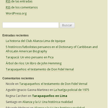
RSS
de las entradas
RSS
de los comentarios
WordPress.org
B
u
Entradas recientes
s
La historia del Club Alianza Lima de Iquique
c
5 históricos futbolistas peruanos en el Dictionary of Caribbean and
a
AfroLatin American Biography
r
Tarapacá: Un vino peruano en Pica
:
Árbol de ríos: Un libro de John Hemming
Tarapaqueños: el testamento de Don Fidel Vernal
Comentarios recientes
Nicole
en
Tarapaqueños: el testamento de Don Fidel Vernal
Agustín Ignacio Gaona Martinez
en
La huelga policial de 1975
Regina Carcheri
en
Tarapaqueños en Lima
Santiago
en
Alianza y la U: Una histórica rivalidad
Eduardo Molinari
en
Alianza y la U: Una histórica rivalidad