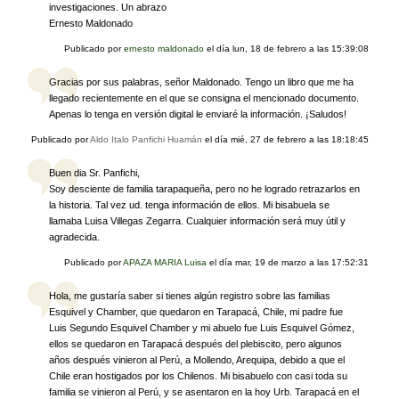
investigaciones. Un abrazo
Ernesto Maldonado
Publicado por
ernesto maldonado
el día
lun, 18 de febrero a las 15:39:08
Gracias por sus palabras, señor Maldonado. Tengo un libro que me ha
llegado recientemente en el que se consigna el mencionado documento.
Apenas lo tenga en versión digital le enviaré la información. ¡Saludos!
Publicado por
Aldo Italo Panfichi Huamán
el día
mié, 27 de febrero a las 18:18:45
Buen dia Sr. Panfichi,
Soy desciente de familia tarapaqueña, pero no he logrado retrazarlos en
la historia. Tal vez ud. tenga información de ellos. Mi bisabuela se
llamaba Luisa Villegas Zegarra. Cualquier información será muy útil y
agradecida.
Publicado por
APAZA MARIA Luisa
el día
mar, 19 de marzo a las 17:52:31
Hola, me gustaría saber si tienes algún registro sobre las familias
Esquivel y Chamber, que quedaron en Tarapacá, Chile, mi padre fue
Luis Segundo Esquivel Chamber y mi abuelo fue Luis Esquivel Gómez,
ellos se quedaron en Tarapacá después del plebiscito, pero algunos
años después vinieron al Perú, a Mollendo, Arequipa, debido a que el
Chile eran hostigados por los Chilenos. Mi bisabuelo con casi toda su
familia se vinieron al Perú, y se asentaron en la hoy Urb. Tarapacá en el