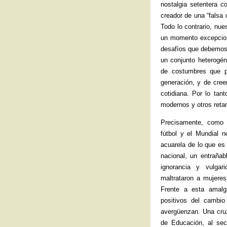
nostalgia setentera c
creador de una “falsa
Todo lo contrario, nu
un momento excepciona
desafíos que debemos s
un conjunto heterogén
de costumbres que p
generación, y de cree
cotidiana. Por lo tan
modernos y otros retar
Precisamente, como 
fútbol y el Mundial 
acuarela de lo que es 
nacional, un entrañab
ignorancia y vulgar
maltrataron a mujeres
Frente a esta amalg
positivos del cambio
avergüenzan. Una cruz
de Educación, al sect