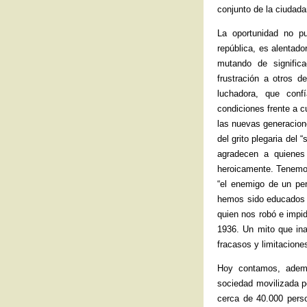
conjunto de la ciudada
La oportunidad no p
república, es alentad
mutando de signific
frustración a otros d
luchadora, que conf
condiciones frente a c
las nuevas generacion
del grito plegaria del
agradecen a quienes
heroicamente. Tenemos
“el enemigo de un per
hemos sido educados 
quien nos robó e impi
1936. Un mito que ina
fracasos y limitacione
Hoy contamos, ademá
sociedad movilizada p
cerca de 40.000 pers