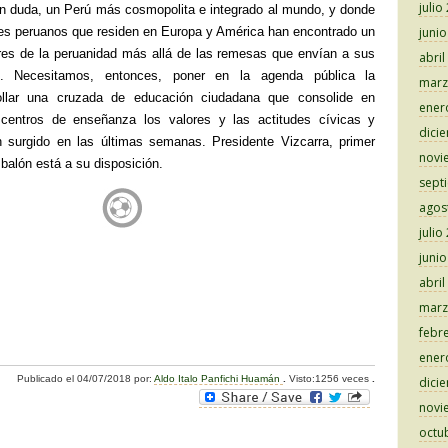
julio
 Sin duda, un Perú más cosmopolita e integrado al mundo, y donde
tes peruanos que residen en Europa y América han encontrado un
juni
res de la peruanidad más allá de las remesas que envían a sus
abril
te. Necesitamos, entonces, poner en la agenda pública la
marz
ollar una cruzada de educación ciudadana que consolide en
ener
centros de enseñanza los valores y las actitudes cívicas y
dici
 surgido en las últimas semanas. Presidente Vizcarra, primer
novi
 balón está a su disposición.
sept
agos
julio
juni
abril
marz
C
febr
o
ener
Publicado el
04/07/2018
por:
Aldo Italo Panfichi Huamán
.
Visto:1256 veces
.
dici
m
novi
p
octu