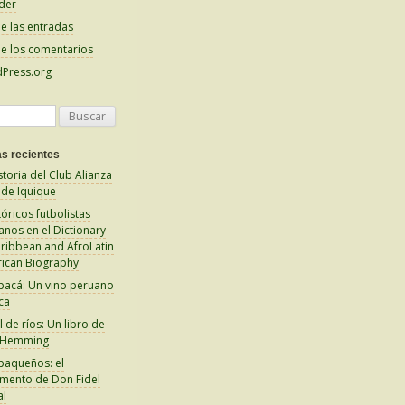
der
e las entradas
e los comentarios
Press.org
s recientes
storia del Club Alianza
 de Iquique
tóricos futbolistas
anos en el Dictionary
aribbean and AfroLatin
ican Biography
pacá: Un vino peruano
ca
 de ríos: Un libro de
 Hemming
paqueños: el
amento de Don Fidel
al