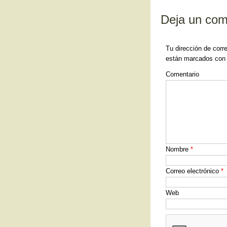
b
Deja un com
o
o
Tu dirección de corr
k
están marcados co
Comentario
Nombre
*
Correo electrónico
*
Web