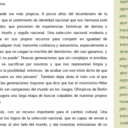
sept
nía.
agos
uede ser más propicia. A pocos años del bicentenario de la
julio
or que el sentimiento de identidad nacional que nos hermana esté
abril
ados que provienen de experiencias históricas de derrota o
marz
e triunfo y orgullo nacional. Una selección nacional modesta y
febr
ía en sus propios recursos para competir en igualdad de
ener
ualquier rival, transmite confianza y autoestima, especialmente a
dici
es que no cargan la mochila del derrotismo, del casi ganamos, y
 “sí se puede”. Nuevas generaciones que sin complejos ni envidias
julio
 se sacrifican por nosotros y que nos representan limpia y
mayo
 la posibilidad, entonces, de acabar con ese triste dicho de que
abril
uano es otro peruano”. También dejar atrás el mito con el que
sept
las generaciones mayores que dice que fue el mismísimo Hitler
julio
dió ser campeones del mundo en los Juegos Olímpicos de Berlín
juni
ugura una larga etapa de buscar culpables de nuestras propios
novi
s.
julio
s, con un recurso importante para el cambio cultural. Una
ener
or los logros de la selección nacional, que es capaz de enviar a
octu
onas al otro lado del mundo, y dar muestras entusiastas de su