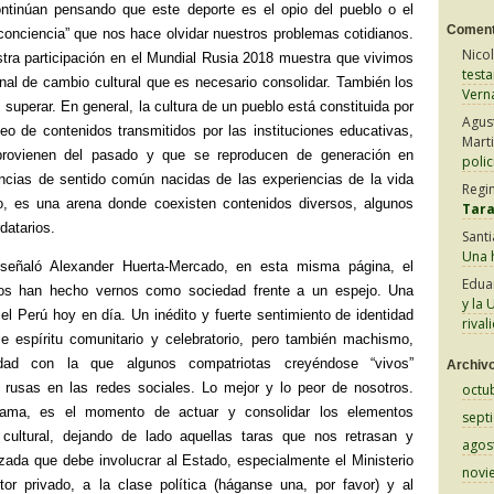
ontinúan pensando que este deporte es el opio del pueblo o el
Coment
 conciencia” que nos hace olvidar nuestros problemas cotidianos.
Nico
estra participación en el Mundial Rusia 2018 muestra que vivimos
test
l de cambio cultural que es necesario consolidar. También los
Vern
uperar. En general, la cultura de un pueblo está constituida por
Agus
eo de contenidos transmitidos por las instituciones educativas,
Mart
rovienen del pasado y que se reproducen de generación en
polic
ncias de sentido común nacidas de las experiencias de la vida
Regi
to, es una arena donde coexisten contenidos diversos, algunos
Tar
datarios.
Sant
Una h
señaló Alexander Huerta-Mercado, en esta misma página, el
Edua
nos han hecho vernos como sociedad frente a un espejo. Una
y la 
el Perú hoy en día. Un inédito y fuerte sentimiento de identidad
rival
le espíritu comunitario y celebratorio, pero también machismo,
idad con la que algunos compatriotas creyéndose “vivos”
Archiv
 rusas en las redes sociales. Lo mejor y lo peor de nosotros.
octu
ama, es el momento de actuar y consolidar los elementos
sept
 cultural, dejando de lado aquellas taras que nos retrasan y
agos
ada que debe involucrar al Estado, especialmente el Ministerio
novi
or privado, a la clase política (háganse una, por favor) y al