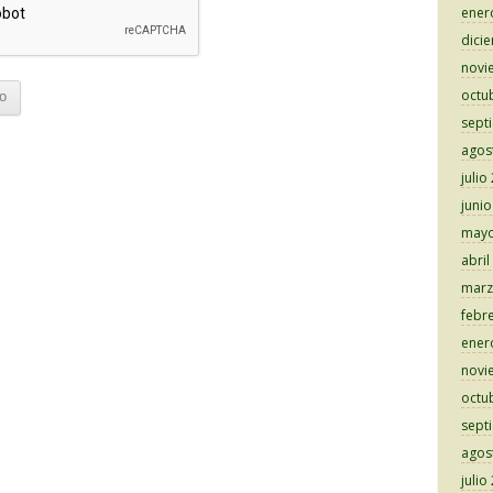
ener
dici
novi
octu
sept
agos
julio
juni
mayo
abril
marz
febr
ener
novi
octu
sept
agos
julio