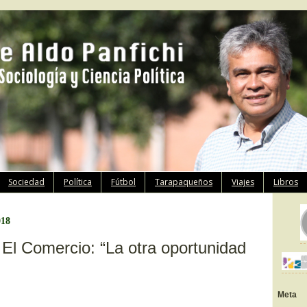
Ir
Sociedad
Política
Fútbol
Tarapaqueños
Viajes
Libros
al
contenido
018
El Comercio: “La otra oportunidad
Meta