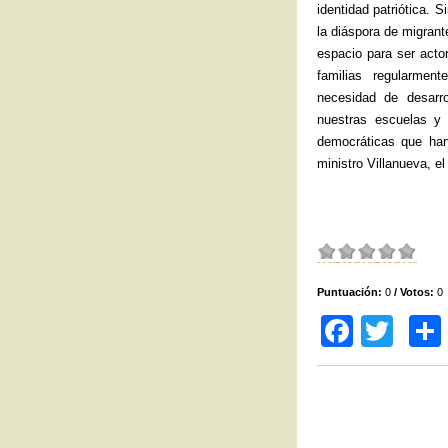
identidad patriótica.
la diáspora de migran
espacio para ser acto
familias regularmen
necesidad de desarr
nuestras escuelas y 
democráticas que han
ministro Villanueva, el
Puntuación:
0
/ Votos:
0
F
T
a
wi
c
tt
e
er