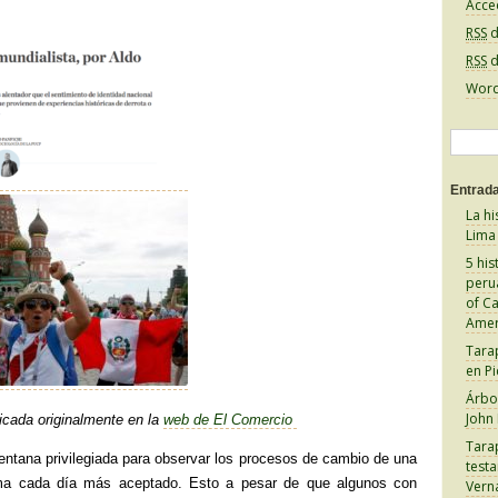
Acce
RSS
d
RSS
d
Word
B
u
Entrada
s
La hi
c
Lima
a
5 his
peru
r
of C
:
Amer
Tara
en Pi
Árbol
John
icada originalmente en la
web de El Comercio
Tara
ventana privilegiada para observar los procesos de cambio de una
test
ma cada día más aceptado. Esto a pesar de que algunos con
Vern