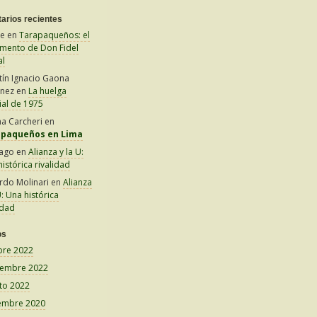
arios recientes
le
en
Tarapaqueños: el
amento de Don Fidel
al
tín Ignacio Gaona
inez
en
La huelga
ial de 1975
na Carcheri
en
apaqueños en Lima
iago
en
Alianza y la U:
istórica rivalidad
rdo Molinari
en
Alianza
U: Una histórica
idad
os
bre 2022
iembre 2022
to 2022
embre 2020