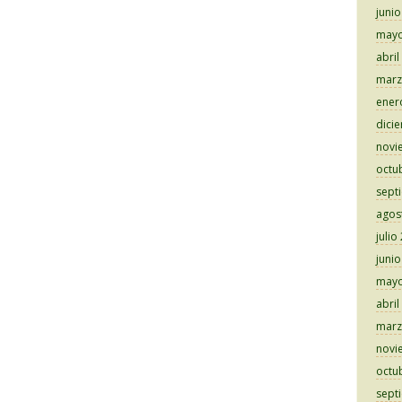
juni
mayo
abril
marz
ener
dici
novi
octu
sept
agos
julio
juni
mayo
abril
marz
novi
octu
sept