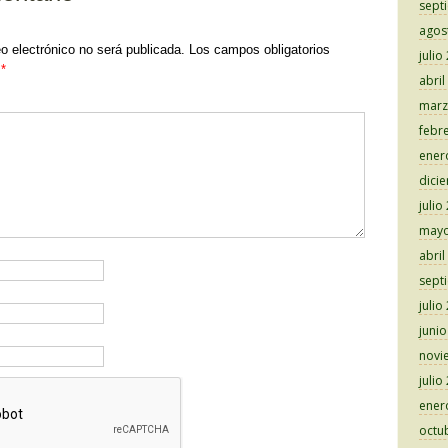
sept
agos
eo electrónico no será publicada.
Los campos obligatorios
julio
n
*
abril
marz
febr
ener
dici
julio
mayo
abril
sept
julio
juni
novi
julio
ener
octu