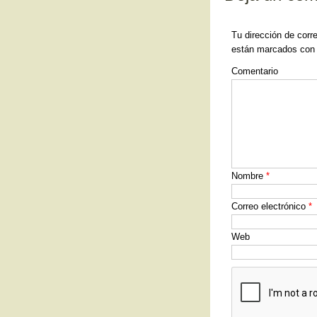
o
k
Tu dirección de corr
están marcados co
Comentario
Nombre
*
Correo electrónico
*
Web