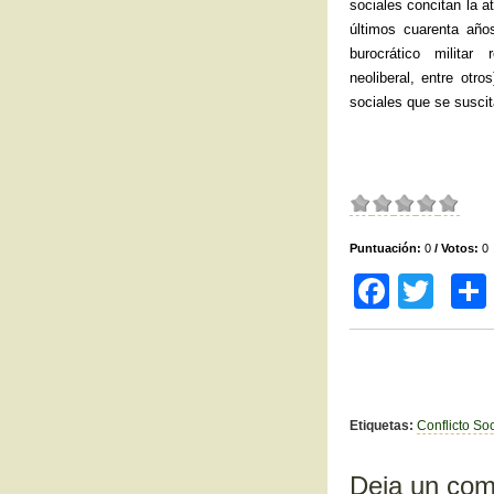
sociales concitan la a
últimos cuarenta año
burocrático militar 
neoliberal, entre otro
sociales que se suscit
Puntuación:
0
/ Votos:
0
F
T
a
wi
c
tt
e
er
b
Etiquetas:
Conflicto Soc
o
Deja un com