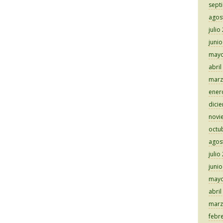
sept
agos
julio
juni
mayo
abril
marz
ener
dici
novi
octu
agos
julio
juni
mayo
abril
marz
febr