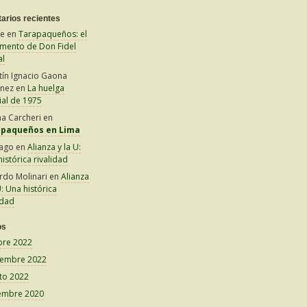
arios recientes
le
en
Tarapaqueños: el
amento de Don Fidel
al
tín Ignacio Gaona
inez
en
La huelga
ial de 1975
na Carcheri
en
apaqueños en Lima
iago
en
Alianza y la U:
istórica rivalidad
rdo Molinari
en
Alianza
U: Una histórica
idad
os
bre 2022
iembre 2022
to 2022
embre 2020