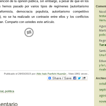
tención de la opinión pública, sin embargo, a pesar de que en los
s hemos pasado por varios tipos de regímenes (autoritarismo
Coment
reformista, democracia populista, autoritarismo competitivo
Nico
test
s), no se ha realizado un contraste entre ellos y los conflictos
Vern
an. Comparto con ustedes este artículo.
Agus
Mart
polic
Regi
Tar
Sant
Una h
C
Edua
y la 
o
rival
Publicado el
29/03/2015
por:
Aldo Italo Panfichi Huamán
.
Visto:1961 veces
.
m
Archiv
p
octu
sept
ar
ial
,
politica
agos
tir
novi
entario