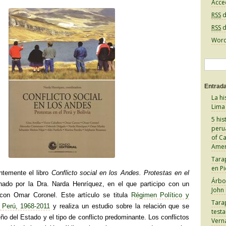
Acce
RSS
d
RSS
d
Word
B
u
Entrada
s
La hi
c
Lima
a
5 his
peru
r
of C
:
Amer
Tara
en Pi
ntemente el libro
Conflicto social en los Andes. Protestas en el
Árbol
ado por la Dra. Narda Henríquez, en el que participo con un
John
o con Omar Coronel. Este artículo se titula
Régimen Político y
Tara
l Perú, 1968-2011
y realiza un estudio sobre la relación que se
test
eño del Estado y el tipo de conflicto predominante. Los conflictos
Vern