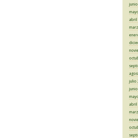
juni
mayo
abril
marz
ener
dici
novi
octu
sept
agos
julio
juni
mayo
abril
marz
novi
octu
sept