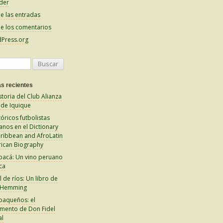
der
e las entradas
e los comentarios
Press.org
s recientes
storia del Club Alianza
 de Iquique
tóricos futbolistas
anos en el Dictionary
aribbean and AfroLatin
ican Biography
pacá: Un vino peruano
ca
 de ríos: Un libro de
 Hemming
paqueños: el
amento de Don Fidel
al