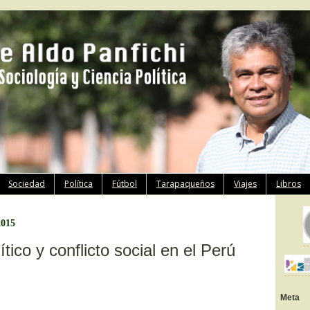
Ir
Sociedad
Política
Fútbol
Tarapaqueños
Viajes
Libros
al
contenido
2015
tico y conflicto social en el Perú
Meta