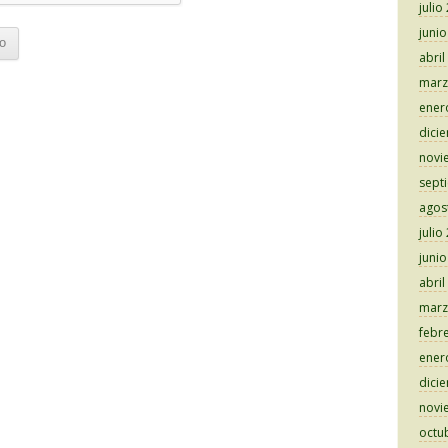
julio
juni
abril
marz
ener
dici
novi
sept
agos
julio
juni
abril
marz
febr
ener
dici
novi
octu