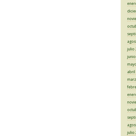
ener
dici
novi
octu
sept
agos
julio
juni
mayo
abril
marz
febr
ener
novi
octu
sept
agos
julio