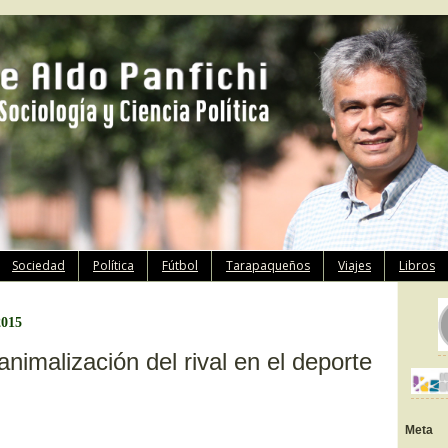
Ir
Sociedad
Política
Fútbol
Tarapaqueños
Viajes
Libros
al
contenido
2015
animalización del rival en el deporte
Meta