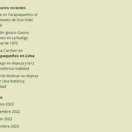
arios recientes
le
en
Tarapaqueños: el
amento de Don Fidel
al
tín Ignacio Gaona
inez
en
La huelga
ial de 1975
na Carcheri
en
apaqueños en Lima
iago
en
Alianza y la U:
istórica rivalidad
rdo Molinari
en
Alianza
U: Una histórica
idad
os
bre 2022
iembre 2022
to 2022
embre 2020