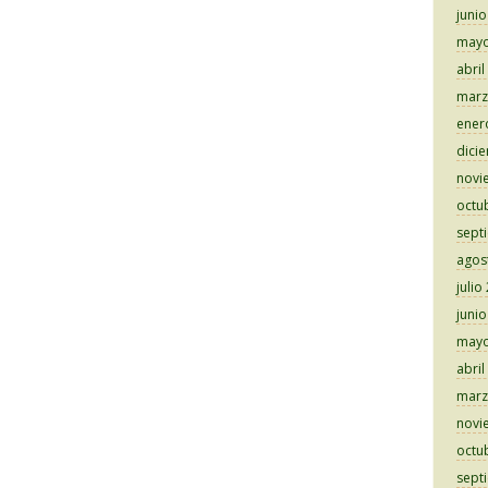
juni
mayo
abril
marz
ener
dici
novi
octu
sept
agos
julio
juni
mayo
abril
marz
novi
octu
sept