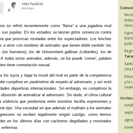
Coment
Nico
test
Vern
ra se refirió recientemente como “llama” a una jugadora rival
 sus pupilas. En los estadios se lanzan gritos simiescos contra
Agus
Mart
ra que provocan risotadas entre los espectadores. Los hinchas
polic
os a otros con nombres de animales que tienen doble sentido: los
Regi
 (no humanos), los de Universitario gallinas (cobardes), los de
Tar
). A todos estos animales, además, se los puede ‘comer’, palabra
Sant
ero tiene connotación sexual.
Una h
 a los tuyos y bajar la moral del rival es parte de la competencia
Edua
y la 
ebe cumplirse en parámetros de respeto al adversario, y así está
rival
ridades deportivas internacionales. Sin embargo, no cumplimos la
obsesión de animalizar al adversario. Sin duda, el clima cultural
Archiv
a violencia que predomina entre nosotros facilita expresiones y
octu
te tipo. Una sociedad en que además el maltrato a los animales
sept
agresores no reciben legalmente ningún castigo, como hemos
agos
edes en los últimos días con cachorros degollados y mostrados
novi
s enfermas.