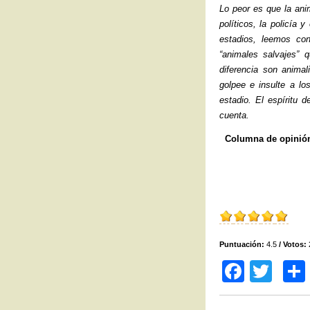
Lo peor es que la ani
políticos, la policía y
estadios, leemos con
“animales salvajes” 
diferencia son animal
golpee e insulte a lo
estadio. El espíritu 
cuenta.
Columna de opini
Puntuación:
4.5
/ Votos:
F
T
a
wi