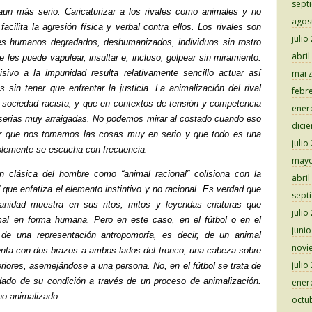
sept
aun más serio. Caricaturizar a los rivales como animales y no
agos
cilita la agresión física y verbal contra ellos. Los rivales son
julio
es humanos degradados, deshumanizados, individuos sin rostro
abril
e les puede vapulear, insultar e, incluso, golpear sin miramiento.
sivo a la impunidad resulta relativamente sencillo actuar así
marz
s sin tener que enfrentar la justicia. La animalización del rival
febr
sociedad racista, y que en contextos de tensión y competencia
ener
miserias muy arraigadas. No podemos mirar al costado cuando eso
dici
r que nos tomamos las cosas muy en serio y que todo es una
julio
lemente se escucha con frecuencia.
mayo
ón clásica del hombre como “animal racional” colisiona con la
abril
 que enfatiza el elemento instintivo y no racional. Es verdad que
sept
manidad muestra en sus ritos, mitos y leyendas criaturas que
julio
al en forma humana. Pero en este caso, en el fútbol o en el
juni
a de una representación antropomorfa, es decir, de un animal
novi
nta con dos brazos a ambos lados del tronco, una cabeza sobre
julio
eriores, asemejándose a una persona. No, en el fútbol se trata de
ado de su condición a través de un proceso de animalización.
ener
no animalizado.
octu