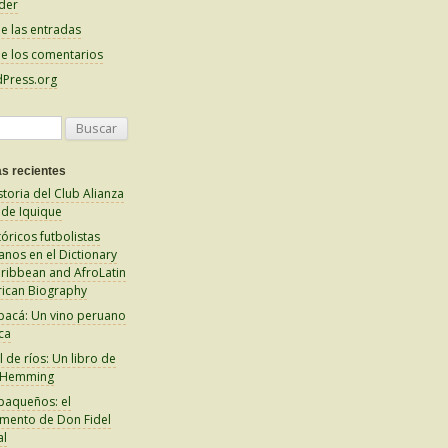
der
e las entradas
e los comentarios
Press.org
s recientes
storia del Club Alianza
 de Iquique
tóricos futbolistas
anos en el Dictionary
aribbean and AfroLatin
ican Biography
pacá: Un vino peruano
ca
 de ríos: Un libro de
 Hemming
paqueños: el
amento de Don Fidel
al