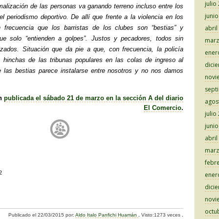
julio
malización de las personas va ganando terreno incluso entre los
juni
 el periodismo deportivo. De allí que frente a la violencia en los
 frecuencia que los barristas de los clubes son “bestias” y
abril
que solo “entienden a golpes”. Justos y pecadores, todos sin
marz
izados. Situación que da pie a que, con frecuencia, la policía
ener
s hinchas de las tribunas populares en las colas de ingreso al
dici
de las bestias parece instalarse entre nosotros y no nos damos
novi
sept
ón
publicada el sábado 21 de marzo en la sección A del diario
agos
El Comercio
.
julio
juni
abril
marz
febr
2
ener
C
dici
novi
o
octu
Publicado el
22/03/2015
por:
Aldo Italo Panfichi Huamán
.
Visto:1273 veces
.