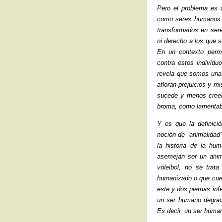
Pero el problema es 
como seres humanos fa
transformados en ser
ni derecho a los que s
En un contexto permi
contra estos individuo
revela que somos una 
afloran prejuicios y 
sucede y menos cree
broma, como lamentab
Y es que la definici
noción de “animalidad”
la historia de la hu
asemejan ser un anim
vóleibol, no se trat
humanizado o que cue
este y dos piernas inf
un ser humano degrad
Es decir, un ser huma