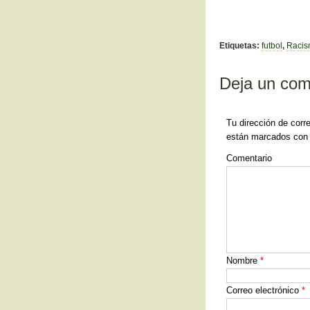
c
tt
e
er
b
Etiquetas:
futbol
,
Raci
o
Deja un com
o
k
Tu dirección de corr
están marcados co
Comentario
Nombre
*
Correo electrónico
*