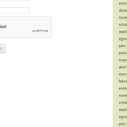
ener
dici
novi
octu
sept
agos
julio
juni
mayo
abril
marz
febr
ener
novi
octu
sept
agos
julio