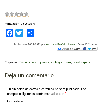
Puntuación:
0
/ Votos:
0
F
T
C
a
wi
o
Publicado el
10/12/2011
por:
Aldo Italo Panfichi Huamán
.
Visto:1624 veces
.
c
tt
m
e
er
p
b
ar
Etiquetas:
Discriminación
,
jose ragas
,
Migraciones
,
ricardo apaza
o
tir
Deja un comentario
o
k
Tu dirección de correo electrónico no será publicada.
Los
campos obligatorios están marcados con
*
Comentario