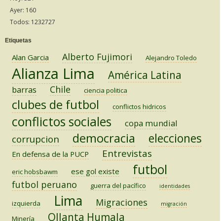
Ayer: 160
Todos: 1232727
Etiquetas
Alberto Fujimori
Alan Garcia
Alejandro Toledo
Alianza Lima
América Latina
Chile
barras
ciencia politica
clubes de futbol
conflictos hidricos
conflictos sociales
copa mundial
democracia
elecciones
corrupcion
Entrevistas
En defensa de la PUCP
futbol
ese gol existe
eric hobsbawm
futbol peruano
guerra del pacífico
identidades
Lima
Migraciones
izquierda
migración
Ollanta Humala
Minería