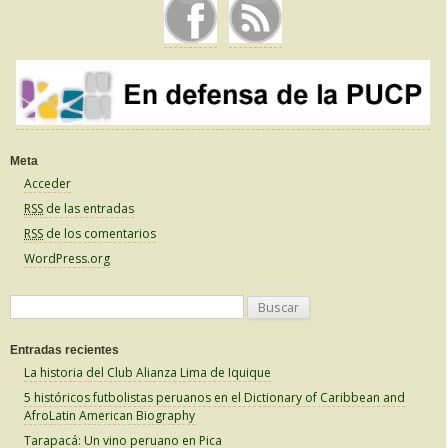
Meta
Acceder
RSS
de las entradas
RSS
de los comentarios
WordPress.org
B
u
Entradas recientes
s
La historia del Club Alianza Lima de Iquique
c
5 históricos futbolistas peruanos en el Dictionary of Caribbean and
a
AfroLatin American Biography
r
Tarapacá: Un vino peruano en Pica