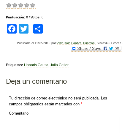
Puntuación:
0
/ Votos:
0
F
T
C
a
wi
o
Publicado el
11/06/2010
por:
Aldo Italo Panfichi Huamán
.
Visto:3321 veces
.
c
tt
m
e
er
p
b
ar
Etiquetas:
Honoris Causa
,
Julio Cotler
o
tir
Deja un comentario
o
k
Tu dirección de correo electrónico no será publicada.
Los
campos obligatorios están marcados con
*
Comentario