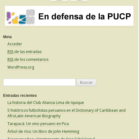
Meta
Acceder
RSS
de las entradas
RSS
de los comentarios
WordPress.org
B
u
Entradas recientes
s
La historia del Club Alianza Lima de Iquique
c
5 históricos futbolistas peruanos en el Dictionary of Caribbean and
a
AfroLatin American Biography
r
Tarapacá: Un vino peruano en Pica
:
Árbol de ríos: Un libro de John Hemming