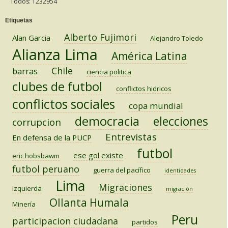
Todos: 1232954
Etiquetas
Alberto Fujimori
Alan Garcia
Alejandro Toledo
Alianza Lima
América Latina
Chile
barras
ciencia politica
clubes de futbol
conflictos hidricos
conflictos sociales
copa mundial
democracia
elecciones
corrupcion
Entrevistas
En defensa de la PUCP
futbol
ese gol existe
eric hobsbawm
futbol peruano
guerra del pacífico
identidades
Lima
Migraciones
izquierda
migración
Ollanta Humala
Minería
Peru
participacion ciudadana
partidos