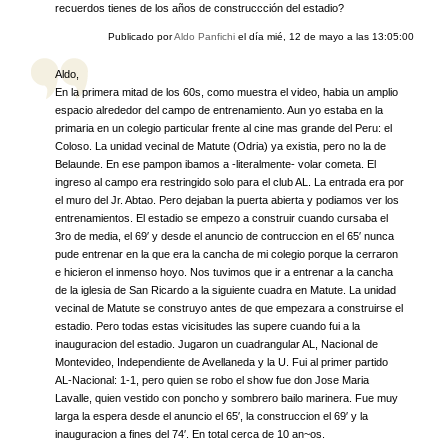
recuerdos tienes de los años de construccción del estadio?
Publicado por
Aldo Panfichi
el día
mié, 12 de mayo a las 13:05:00
Aldo,
En la primera mitad de los 60s, como muestra el video, habia un amplio
espacio alrededor del campo de entrenamiento. Aun yo estaba en la
primaria en un colegio particular frente al cine mas grande del Peru: el
Coloso. La unidad vecinal de Matute (Odria) ya existia, pero no la de
Belaunde. En ese pampon ibamos a -literalmente- volar cometa. El
ingreso al campo era restringido solo para el club AL. La entrada era por
el muro del Jr. Abtao. Pero dejaban la puerta abierta y podiamos ver los
entrenamientos. El estadio se empezo a construir cuando cursaba el
3ro de media, el 69′ y desde el anuncio de contruccion en el 65′ nunca
pude entrenar en la que era la cancha de mi colegio porque la cerraron
e hicieron el inmenso hoyo. Nos tuvimos que ir a entrenar a la cancha
de la iglesia de San Ricardo a la siguiente cuadra en Matute. La unidad
vecinal de Matute se construyo antes de que empezara a construirse el
estadio. Pero todas estas vicisitudes las supere cuando fui a la
inauguracion del estadio. Jugaron un cuadrangular AL, Nacional de
Montevideo, Independiente de Avellaneda y la U. Fui al primer partido
AL-Nacional: 1-1, pero quien se robo el show fue don Jose Maria
Lavalle, quien vestido con poncho y sombrero bailo marinera. Fue muy
larga la espera desde el anuncio el 65′, la construccion el 69′ y la
inauguracion a fines del 74′. En total cerca de 10 an~os.