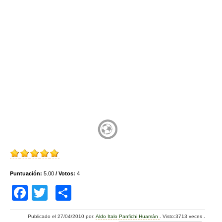
Puntuación:
5.00
/ Votos:
4
F
T
C
a
wi
o
Publicado el
27/04/2010
por:
Aldo Italo Panfichi Huamán
.
Visto:3713 veces
.