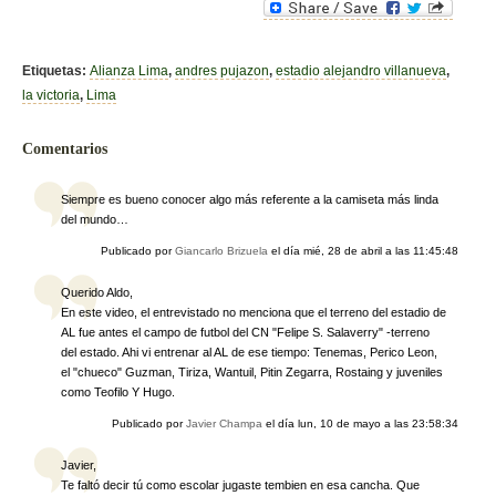
c
tt
m
e
er
p
b
ar
Etiquetas:
Alianza Lima
,
andres pujazon
,
estadio alejandro villanueva
,
la victoria
,
Lima
o
tir
o
Comentarios
k
Siempre es bueno conocer algo más referente a la camiseta más linda
del mundo…
Publicado por
Giancarlo Brizuela
el día
mié, 28 de abril a las 11:45:48
Querido Aldo,
En este video, el entrevistado no menciona que el terreno del estadio de
AL fue antes el campo de futbol del CN "Felipe S. Salaverry" -terreno
del estado. Ahi vi entrenar al AL de ese tiempo: Tenemas, Perico Leon,
el "chueco" Guzman, Tiriza, Wantuil, Pitin Zegarra, Rostaing y juveniles
como Teofilo Y Hugo.
Publicado por
Javier Champa
el día
lun, 10 de mayo a las 23:58:34
Javier,
Te faltó decir tú como escolar jugaste tembien en esa cancha. Que