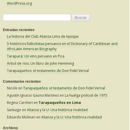
WordPress.org
B
u
Entradas recientes
s
La historia del Club Alianza Lima de Iquique
c
5 históricos futbolistas peruanos en el Dictionary of Caribbean and
a
AfroLatin American Biography
r
Tarapacá: Un vino peruano en Pica
:
Árbol de ríos: Un libro de John Hemming
Tarapaqueños: el testamento de Don Fidel Vernal
Comentarios recientes
Nicole
en
Tarapaqueños: el testamento de Don Fidel Vernal
Agustín Ignacio Gaona Martinez
en
La huelga policial de 1975
Regina Carcheri
en
Tarapaqueños en Lima
Santiago
en
Alianza y la U: Una histórica rivalidad
Eduardo Molinari
en
Alianza y la U: Una histórica rivalidad
Archivos