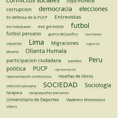
copa mundial
democracia
elecciones
corrupcion
Entrevistas
En defensa de la PUCP
futbol
ese gol existe
eric hobsbawm
futbol peruano
guerra del pacífico
identidades
Lima
Migraciones
izquierda
migración
Ollanta Humala
Minería
Peru
participacion ciudadana
partidos
PUCP
politica
representación
reseñas de libros
representación contenciosa
SOCIEDAD
Sociología
selección peruana
tarapaca
tarapaqueños peruanos
Universitario de Deportes
Vladimiro Montesinos
vídeos