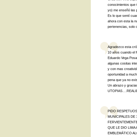
conocimientos que 
yo) me enseñó las p
Es lo que sentí cua
ahora con esta la n
pertenencias, solo 
Agradezco esta crón
10 años cuando el f
Eduardo Vega Posada
algunas cositas inte
y con mas creativid
oportunidad a mucha
pena que ya no exis
Un abrazo y grac
UTOPIAS….REALID
PIDO RESPETUOS
MUNICIPALES DE
FERVIENTEMENTE 
QUE LE DIO LIMA
EMBLEMÁTICO ALC