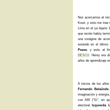
Nos acercamos al inic
Kouri, y esto me trae
Lima en el ya lejano 
que recién había termi
una vorágine de acont
estando en el último
Pease
, y este, al f
DESCO
. Henry era d
años de aprendizaje e
A inicios de los años
Fernando Belaúnde
imaginación y energía.
con ARI (“Sí”, en qu
electoral
Izquierda 