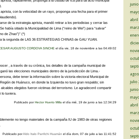
 aprista, rápidamente, proponga a la ciudad de Ica para tal acto municipal
juni
).
mayo
e aprista, con la velocidad de un rayo, proponga una fecha para el primer
laudiendo).
abril
arse de la estrategia aprista, mandó retirar a los periodistas y cerrar las
marz
 Se había sitiado la Municipalidad de Lima (“reino de Wei”) para “salvar”
no de Zhao”)” (*)
ener
o a la segunda de LAS 36 ESTRATEGIAS CHINAS de GAU YUAN.
dici
CESAR AUGUSTO CORDOVA SINCHE
el día
vie, 18 de noviembre a las 04:49:02
novi
octu
ocer , a través de su crónica, los detalles de la campaña municipal de
sept
 ganó las elecciones municipales dentro de la jurisdicción de Lima.-
agos
ersona, debe tener la información sobre la victoria electoral Municipal de
julio
a Región de Huánuco, en donde la Izquierda no tuvo gran respaldo; sin
alcaldes elegidos fueron victimas del terrorismo. Le agradeceré compartir
juni
 lo tuviera.
mayo
Publicado por
Hector Huerto Milla
el día
mié, 19 de junio a las 12:34:29
abril
marz
blemente no tengo materiales de la campaña IU de 1983 de otras regiones
novi
.
octu
Publicado por
Aldo Italo Panfichi Huamán
el día
dom, 07 de julio a las 11:41:52
sept