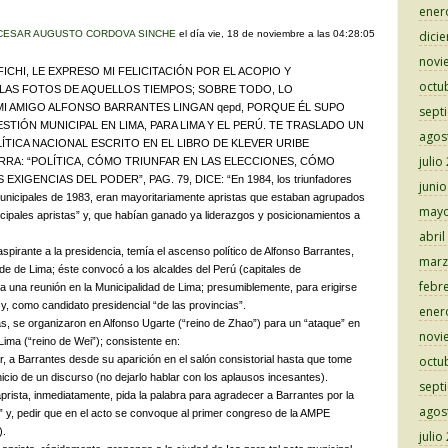
ener
CESAR AUGUSTO CORDOVA SINCHE
el día
vie, 18 de noviembre a las 04:28:05
dici
novi
ICHI, LE EXPRESO MI FELICITACIÓN POR EL ACOPIO Y
octu
 LAS FOTOS DE AQUELLOS TIEMPOS; SOBRE TODO, LO
MI AMIGO ALFONSO BARRANTES LINGAN qepd, PORQUE ÉL SUPO
sept
STIÓN MUNICIPAL EN LIMA, PARA LIMA Y EL PERÚ. TE TRASLADO UN
agos
ÍTICA NACIONAL ESCRITO EN EL LIBRO DE KLEVER URIBE
julio
RA: “POLÍTICA, CÓMO TRIUNFAR EN LAS ELECCIONES, CÓMO
XIGENCIAS DEL PODER”, PAG. 79, DICE: “En 1984, los triunfadores
juni
municipales de 1983, eran mayoritariamente apristas que estaban agrupados
mayo
icipales apristas” y, que habían ganado ya liderazgos y posicionamientos a
abril
spirante a la presidencia, temía el ascenso político de Alfonso Barrantes,
marz
de de Lima; éste convocó a los alcaldes del Perú (capitales de
febr
 una reunión en la Municipalidad de Lima; presumiblemente, para erigirse
 y, como candidato presidencial “de las provincias”.
ener
as, se organizaron en Alfonso Ugarte (“reino de Zhao”) para un “ataque” en
novi
Lima (“reino de Wei”); consistente en:
ar, a Barrantes desde su aparición en el salón consistorial hasta que tome
octu
 inicio de un discurso (no dejarlo hablar con los aplausos incesantes).
sept
aprista, inmediatamente, pida la palabra para agradecer a Barrantes por la
agos
a” y, pedir que en el acto se convoque al primer congreso de la AMPE
).
julio