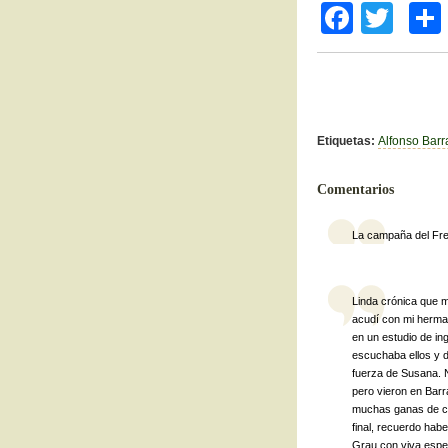
F
T
a
wi
c
tt
e
er
b
Etiquetas:
Alfonso Barr
o
Comentarios
o
k
La campaña del Frej
Linda crónica que m
acudí con mi herman
en un estudio de in
escuchaba ellos y d
fuerza de Susana. N
pero vieron en Barr
muchas ganas de ca
final, recuerdo ha
Grau con viva esper