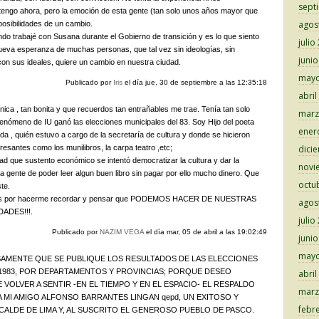
sept
tengo ahora, pero la emoción de esta gente (tan solo unos años mayor que
agos
osibilidades de un cambio.
ndo trabajé con Susana durante el Gobierno de transición y es lo que siento
julio
ueva esperanza de muchas personas, que tal vez sin ideologías, sin
juni
con sus ideales, quiere un cambio en nuestra ciudad.
mayo
Publicado por
Iris
el día
jue, 30 de septiembre a las 12:35:18
abril
ica , tan bonita y que recuerdos tan entrañables me trae. Tenía tan solo
marz
enómeno de IU ganó las elecciones municipales del 83. Soy Hijo del poeta
ener
 , quién estuvo a cargo de la secretaría de cultura y donde se hicieron
resantes como los munilibros, la carpa teatro ,etc;
dici
ad que sustento económico se intentó democratizar la cultura y dar la
novi
 gente de poder leer algun buen libro sin pagar por ello mucho dinero. Que
octu
te.
ias por hacerme recordar y pensar que PODEMOS HACER DE NUESTRAS
agos
ADES!!!.
julio
Publicado por
NAZIM VEGA
el día
mar, 05 de abril a las 19:02:49
juni
mayo
AMENTE QUE SE PUBLIQUE LOS RESULTADOS DE LAS ELECCIONES
 1983, POR DEPARTAMENTOS Y PROVINCIAS; PORQUE DESEO
abril
VOLVER A SENTIR -EN EL TIEMPO Y EN EL ESPACIO- EL RESPALDO
marz
 A MI AMIGO ALFONSO BARRANTES LINGAN qepd, UN EXITOSO Y
febr
ALDE DE LIMA Y, AL SUSCRITO EL GENEROSO PUEBLO DE PASCO.