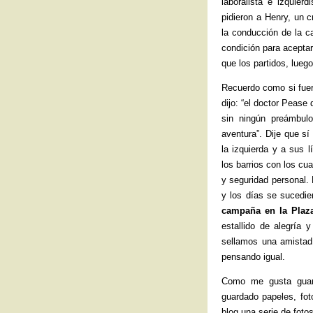
laboralista e izquier
pidieron a Henry, un 
la conducción de la c
condición para acepta
que los partidos, lueg
Recuerdo como si fuera
dijo: “el doctor Pease 
sin ningún preámbu
aventura”. Dije que sí
la izquierda y a sus 
los barrios con los cu
y seguridad personal. 
y los días se sucedie
campaña en la Plaz
estallido de alegría 
sellamos una amistad
pensando igual.
Como me gusta guard
guardado papeles, fo
blog una serie de foto