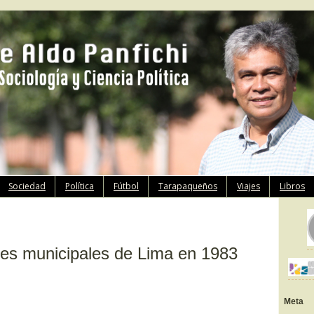
Ir
Sociedad
Política
Fútbol
Tarapaqueños
Viajes
Libros
al
contenido
nes municipales de Lima en 1983
Meta