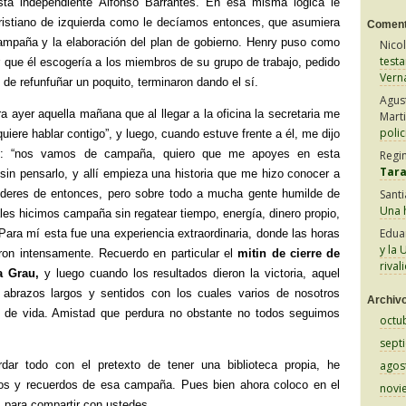
dista independiente Alfonso Barrantes. En esa misma lógica le
cristiano de izquierda como le decíamos entonces, que asumiera
Coment
ampaña y la elaboración del plan de gobierno. Henry puso como
Nico
test
r que él escogería a los miembros de su grupo de trabajo, pedido
Vern
o de refunfuñar un poquito, terminaron dando el sí.
Agus
 ayer aquella mañana que al llegar a la oficina la secretaria me
Mart
polic
quiere hablar contigo”, y luego, cuando estuve frente a él, me dijo
lo: “nos vamos de campaña, quiero que me apoyes en esta
Regi
Tar
 sin pensarlo, y allí empieza una historia que me hizo conocer a
líderes de entonces, pero sobre todo a mucha gente humilde de
Sant
Una h
ales hicimos campaña sin regatear tiempo, energía, dinero propio,
Edua
Para mí esta fue una experiencia extraordinaria, donde las horas
y la 
ron intensamente. Recuerdo en particular el
mitin de cierre de
rival
a Grau,
y luego cuando los resultados dieron la victoria, aquel
y abrazos largos y sentidos con los cuales varios de nosotros
Archiv
 de vida. Amistad que perdura no obstante no todos seguimos
octu
sept
ar todo con el pretexto de tener una biblioteca propia, he
agos
tos y recuerdos de esa campaña. Pues bien ahora coloco en el
novi
s para compartir con ustedes.