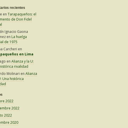
arios recientes
le
en
Tarapaqueños: el
amento de Don Fidel
al
tín Ignacio Gaona
inez
en
La huelga
ial de 1975
na Carcheri
en
apaqueños en Lima
iago
en
Alianza y la U:
istórica rivalidad
rdo Molinari
en
Alianza
U: Una histórica
idad
os
bre 2022
iembre 2022
to 2022
embre 2020