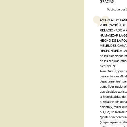
GRACIAS.
Publicado por
AMIGO ALDO PANF
PUBLICACIÓN DE
RELACIONADO A 
HUMANIZAR LA GE
HECHO DE LA POL
MELENDEZ GAMAR
RESPONDER A LAS E
de las elecciones 
en las “células mun
nivel del PAP.
Alan García, joven a
para entonces Alcal
departamentos) para
como líder nacional
Los alcaldes aprist
la Municipalidad de 
a. Aplaudir, sin ces
asiento y, evitar el
b. Que, un alcalde 
“gentil convocatori
(seguir aplaudiendo