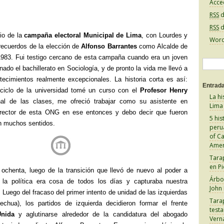
Acce
RSS
d
RSS
d
io de la
campaña electoral Municipal de Lima
, con Lourdes y
Word
 recuerdos de la elección de
Alfonso Barrantes
como Alcalde de
1983. Fui testigo cercano de esta campaña cuando era un joven
B
nado el bachillerato en Sociología, y de pronto la vida me llevó a
u
ecimientos realmente excepcionales. La historia corta es así:
Entrada
s
 ciclo de la universidad tomé un curso con el
Profesor Henry
La hi
inal de las clases, me ofreció trabajar como su asistente en
c
Lima
irector de esta ONG en ese entonces y debo decir que fueron
a
5 his
n muchos sentidos.
peru
r
of C
:
Amer
Tara
en Pi
 ochenta, luego de la transición que llevó de nuevo al poder a
Árbol
, la política era cosa de todos los días y capturaba nuestra
John
 Luego del fracaso del primer intento de unidad de las izquierdas
Tara
echua), los partidos de izquierda decidieron formar el frente
test
Unida
y aglutinarse alrededor de la candidatura del abogado
Vern