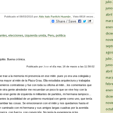
julio
C
juni
o
abril
Publicado el
08/03/2010
por:
Aldo Italo Panfichi Huamán
.
Visto:6816 veces
.
m
marz
p
ener
dici
ar
antes
,
elecciones
,
izquierda unida
,
Peru
,
politica
novi
tir
sept
agos
julio
oltio. Buena crónica.
juni
Publicado por
Jose
el día
mar, 16 de marzo a las 11:58:02
abril
e trae a la memoria mi presencia en ese mitin. pues yo era una colegiala y
marz
a mayor al mitin de la Plaza Grau. Ella estudiaba arquitectura y trabajaba
febr
genieros contratistas y fue con toda su oficina al mitin…los comentarios que
e otra gente alrededor me recuerdan un poco lo que se vive hoy con la
ener
o eran gente de izquierda ni militantes de partidos, mi hermana tampoco…
dici
antes la posibilidad de un gobierno municipal con gente como uno, que tenía
novi
mbiar las cosas. Se emocionaron con el mitin y nos quedamos hasta el
ber caminado con mi hermana y sus amigos largas cuadras por la avenida
octu
anza, con fuerza, con convicción. No tenía la experiencia ni los