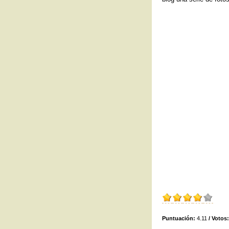
Puntuación:
4.11
/ Votos