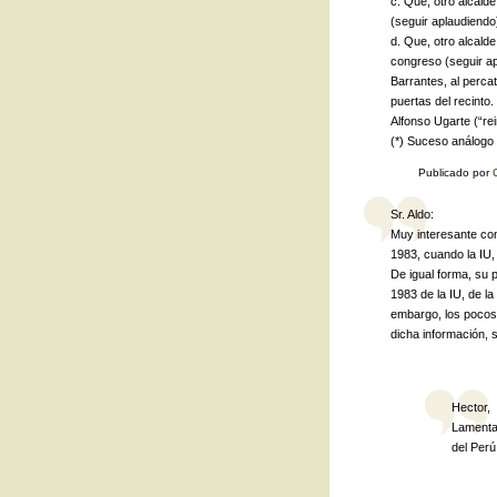
c. Que, otro alcalde
(seguir aplaudiendo
d. Que, otro alcald
congreso (seguir ap
Barrantes, al percat
puertas del recinto.
Alfonso Ugarte (“rei
(*) Suceso análog
Publicado por
Sr. Aldo:
Muy interesante con
1983, cuando la IU,
De igual forma, su p
1983 de la IU, de l
embargo, los pocos 
dicha información, si
Hector,
Lamenta
del Perú