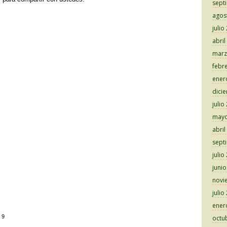
sept
agos
julio
abril
marz
febr
ener
dici
julio
mayo
abril
sept
julio
juni
novi
julio
ener
:
9
octu