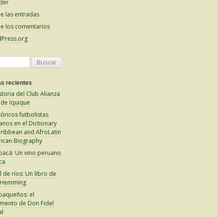
der
e las entradas
e los comentarios
Press.org
s recientes
storia del Club Alianza
 de Iquique
tóricos futbolistas
anos en el Dictionary
aribbean and AfroLatin
ican Biography
pacá: Un vino peruano
ca
 de ríos: Un libro de
 Hemming
paqueños: el
amento de Don Fidel
al