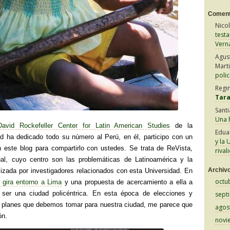
Coment
Nico
test
Vern
Agus
Mart
polic
Regi
Tar
Sant
Una h
David Rockefeller Center for Latin American Studies
de la
Edua
d ha dedicado todo su número al Perú, en él, participo con un
y la 
n este blog para compartirlo con ustedes. Se trata de ReVista,
rival
nual, cuyo centro son las problemáticas de Latinoamérica y la
Archiv
alizada por investigadores relacionados con esta Universidad. En
octu
 gira entorno a Lima
y una propuesta de acercamiento a ella a
 ser una ciudad policéntrica. En esta época de elecciones y
sept
s planes que debemos tomar para nuestra ciudad, me parece que
agos
ón.
novi