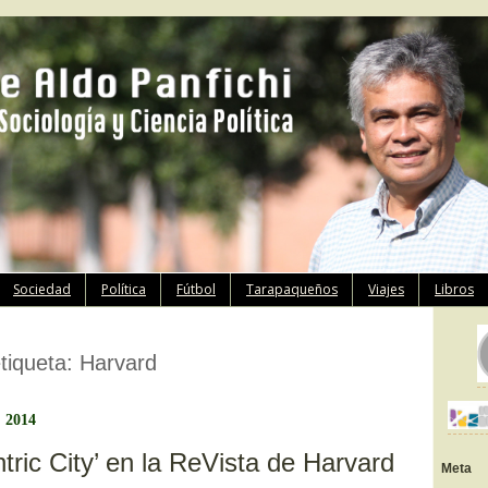
Ir
Sociedad
Política
Fútbol
Tarapaqueños
Viajes
Libros
al
contenido
etiqueta:
Harvard
, 2014
tric City’ en la ReVista de Harvard
Meta