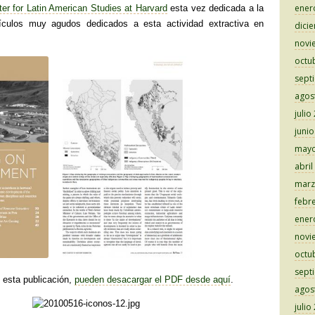
ener
er for Latin American Studies at Harvard
esta vez dedicada a la
ículos muy agudos dedicados a esta actividad extractiva en
dici
novi
octu
sept
agos
julio
juni
mayo
abril
marz
febr
ener
novi
octu
sept
esta publicación,
pueden desacargar el PDF desde aquí
.
agos
julio