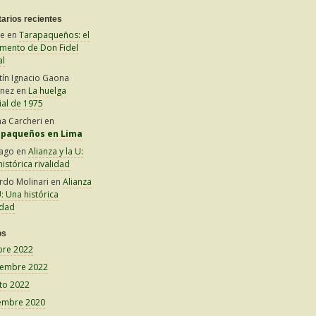
arios recientes
le
en
Tarapaqueños: el
amento de Don Fidel
al
tín Ignacio Gaona
inez
en
La huelga
ial de 1975
na Carcheri
en
apaqueños en Lima
iago
en
Alianza y la U:
istórica rivalidad
rdo Molinari
en
Alianza
U: Una histórica
idad
os
bre 2022
iembre 2022
to 2022
embre 2020