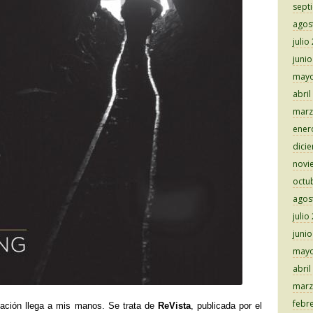
sept
agos
julio
juni
mayo
abril
marz
ener
dici
novi
octu
agos
julio
juni
mayo
abril
marz
febr
cación llega a mis manos. Se trata de
ReVista
, publicada por el