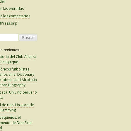
der
e las entradas
e los comentarios
Press.org
s recientes
storia del Club Alianza
 de Iquique
tóricos futbolistas
anos en el Dictionary
aribbean and AfroLatin
ican Biography
pacá: Un vino peruano
ca
 de ríos: Un libro de
 Hemming
paqueños: el
amento de Don Fidel
al