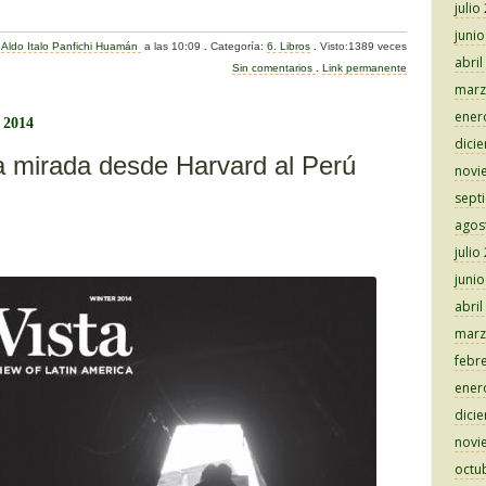
julio
o
juni
:
Aldo Italo Panfichi Huamán
a las 10:09
.
Categoría:
6. Libros
.
Visto:1389 veces
m
abril
Sin comentarios
.
Link permanente
p
marz
ener
ar
, 2014
dici
tir
a mirada desde Harvard al Perú
novi
sept
agos
julio
juni
abril
marz
febr
ener
dici
novi
octu