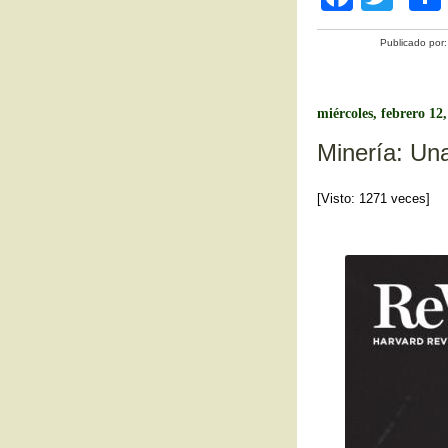
a
wi
Publicado por
c
tt
e
er
b
miércoles, febrero 12
o
Minería: Un
o
[Visto: 1271 veces]
k