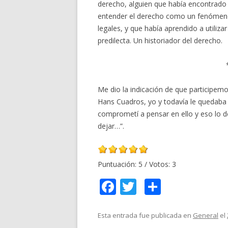
derecho, alguien que había encontrado
entender el derecho como un fenómeno 
legales, y que había aprendido a utiliz
predilecta. Un historiador del derecho.
Me dio la indicación de que participem
Hans Cuadros, yo y todavía le quedaba
comprometí a pensar en ello y eso lo de
dejar…”.
Puntuación:
5
/ Votos:
3
F
T
C
ac
w
o
e
itt
m
Esta entrada fue publicada en
General
el