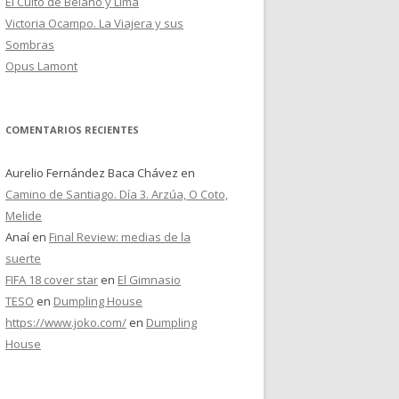
El Culto de Belano y Lima
Victoria Ocampo. La Viajera y sus
Sombras
Opus Lamont
COMENTARIOS RECIENTES
Aurelio Fernández Baca Chávez
en
Camino de Santiago. Día 3. Arzúa, O Coto,
Melide
Anaí
en
Final Review: medias de la
suerte
FIFA 18 cover star
en
El Gimnasio
TESO
en
Dumpling House
https://www.joko.com/
en
Dumpling
House