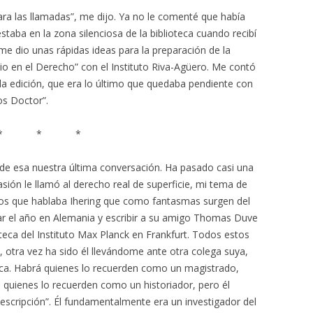
ra las llamadas”, me dijo. Ya no le comenté que había
staba en la zona silenciosa de la biblioteca cuando recibí
e dio unas rápidas ideas para la preparación de la
dio en el Derecho” con el Instituto Riva-Agüero. Me contó
 la edición, que era lo último que quedaba pendiente con
os Doctor”.
* * *
 esa nuestra última conversación. Ha pasado casi una
sión le llamó al derecho real de superficie, mi tema de
 los que hablaba Ihering que como fantasmas surgen del
r el año en Alemania y escribir a su amigo Thomas Duve
oteca del Instituto Max Planck en Frankfurt. Todos estos
 otra vez ha sido él llevándome ante otra colega suya,
oteca. Habrá quienes lo recuerden como un magistrado,
á quienes lo recuerden como un historiador, pero él
scripción”. Él fundamentalmente era un investigador del