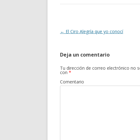
b
er
p
o
ar
o
ti
k
r
Navegación
←
El Ciro Alegría que yo conocí
de
entradas
Deja un comentario
Tu dirección de correo electrónico no s
con
*
Comentario