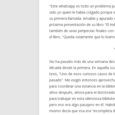
“Este whatsapp es todo un problema pa
sido yo quien le había colgado porque e
su primera llamada. Amable y apurado m
próxima presentación de su libro “El In
también de unas peripecias finales con
el libro. “Queda solamente que lo leam
No ha pasado más de una semana desde
década desde la primera. En aquella oca
tesis, “Uno de esos curiosos casos de
pasado”. Me exigió entonces aprovecha
para coordinar una estancia en la bibli
años después, ahora para el doctorado,
para trabajar en esta silenciosa bibli
pero eso era algo pasajero en él. Habr
mismo decía que esa era “incompleta de