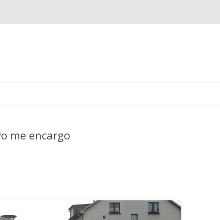
Ir
al
contenido
yo me encargo