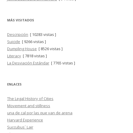
MÁS VISITADOS
Descripción
[ 10283 vistas ]
Suicide
[ 9266 vistas ]
Dumpling House
[ 8526 vistas ]
Literacy
[ 7818 vistas ]
La Desviación Estándar
[ 7765 vistas ]
ENLACES
The Legal History of Cities
Movement and stillness
una de cal por las que van de arena
Harvard Experience
Succubus´ Lair