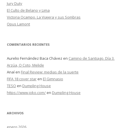
:
Jury Duty
El Culto de Belano y Lima
Victoria Ocampo. La Viajera y sus Sombras
Opus Lamont
COMENTARIOS RECIENTES
Aurelio Fernández Baca Chávez
en
Camino de Santiago. Día 3.
Arzúa, O Coto, Melide
Anaí
en
Final Review: medias de la suerte
FIFA 18 cover star
en
El Gimnasio
TESO
en
Dumpling House
https://www.joko.com/
en
Dumpling House
ARCHIVOS
enero 2026