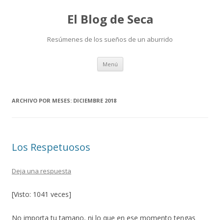
El Blog de Seca
Resúmenes de los sueños de un aburrido
Ir
Menú
al
contenido
ARCHIVO POR MESES:
DICIEMBRE 2018
Los Respetuosos
Deja una respuesta
[Visto: 1041 veces]
No importa tu tamano, ni lo que en ese momento tengas