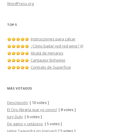
WordPress.org
TOP 5
Instrucciones para calcar
¿Cómo bailar red red wine? (I)
Alcalá de Henares
Cantautor Bohemio
Contrato de Superficie
MÁS VOTADOS
Descripción
[ 10 votes ]
El Ciro Alegría que yo conocí
[ 8 votes ]
Jury Duty
[ 6 votes ]
De gatos y cetáceos
[ 5 votes ]
Jaime Saavedra en Harvard
[ 5 votes ]