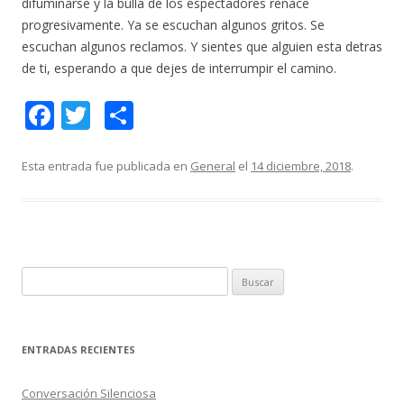
difuminarse y la bulla de los espectadores renace
progresivamente. Ya se escuchan algunos gritos. Se
escuchan algunos reclamos. Y sientes que alguien esta detras
de ti, esperando a que dejes de interrumpir el camino.
F
T
C
ac
w
o
e
itt
m
Esta entrada fue publicada en
General
el
14 diciembre, 2018
.
b
er
p
o
ar
o
ti
k
r
B
u
s
c
ENTRADAS RECIENTES
a
r
Conversación Silenciosa