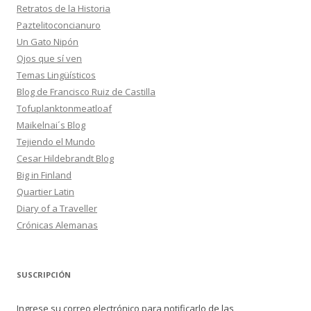
Retratos de la Historia
Paztelitoconcianuro
Un Gato Nipón
Ojos que sí ven
Temas Lingüísticos
Blog de Francisco Ruiz de Castilla
Tofuplanktonmeatloaf
Maikelnai´s Blog
Tejiendo el Mundo
Cesar Hildebrandt Blog
Big in Finland
Quartier Latin
Diary of a Traveller
Crónicas Alemanas
SUSCRIPCIÓN
Ingrese su correo electrónico para notificarlo de las