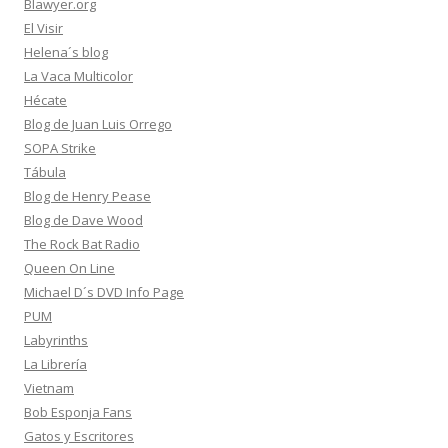
Blawyer.org
El Visir
Helena´s blog
La Vaca Multicolor
Hécate
Blog de Juan Luis Orrego
SOPA Strike
Tábula
Blog de Henry Pease
Blog de Dave Wood
The Rock Bat Radio
Queen On Line
Michael D´s DVD Info Page
PUM
Labyrinths
La Librería
Vietnam
Bob Esponja Fans
Gatos y Escritores