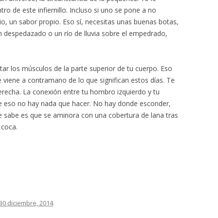
ro de este infiernillo. Incluso si uno se pone a no
io, un sabor propio. Eso sí, necesitas unas buenas botas,
n despedazado o un río de lluvia sobre el empedrado,
ar los músculos de la parte superior de tu cuerpo. Eso
 viene a contramano de lo que significan estos días. Te
 derecha. La conexión entre tu hombro izquierdo y tu
e eso no hay nada que hacer. No hay donde esconder,
 se sabe es que se aminora con una cobertura de lana tras
 coca.
30 diciembre, 2014
.