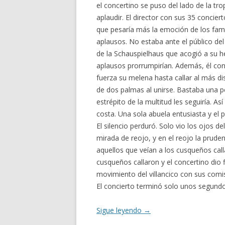
el concertino se puso del lado de la tr
aplaudir. El director con sus 35 concie
que pesaría más la emoción de los famil
aplausos. No estaba ante el público del 
de la Schauspielhaus que acogió a su hé
aplausos prorrumpirían. Además, él contr
fuerza su melena hasta callar al más di
de dos palmas al unirse. Bastaba una p
estrépito de la multitud les seguiría. Así
costa. Una sola abuela entusiasta y el p
El silencio perduró. Solo vio los ojos de
mirada de reojo, y en el reojo la prude
aquellos que veían a los cusqueños calla
cusqueños callaron y el concertino dio f
movimiento del villancico con sus comis
El concierto terminó solo unos segund
Sigue leyendo
→