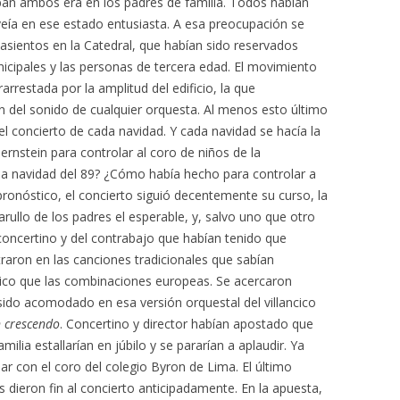
ban ambos era en los padres de familia. Todos habían
veía en ese estado entusiasta. A esa preocupación se
e asientos en la Catedral, que habían sido reservados
cipales y las personas de tercera edad. El movimiento
rarrestada por la amplitud del edificio, la que
n del sonido de cualquier orquesta. Al menos esto último
 el concierto de cada navidad. Y cada navidad se hacía la
nstein para controlar al coro de niños de la
la navidad del 89? ¿Cómo había hecho para controlar a
ronóstico, el concierto siguió decentemente su curso, la
arullo de los padres el esperable, y, salvo uno que otro
o concertino y del contrabajo que habían tenido que
ron en las canciones tradicionales que sabían
ico que las combinaciones europeas. Se acercaron
 sido acomodado en esa versión orquestal del villancico
n crescendo
. Concertino y director habían apostado que
ilia estallarían en júbilo y se pararían a aplaudir. Ya
lar con el coro del colegio Byron de Lima. El último
dieron fin al concierto anticipadamente. En la apuesta,