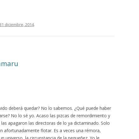
31 diciembre, 2014
.
Tamaru
olvido deberá quedar? No lo sabemos. ¿Qué puede haber
arse? No lo sé yo. Acaso las pizcas de remordimiento y
las apagaron las directoras de lo ya dictaminado. Solo
ven afortunadamente flotar. Es a veces una rémora,
 universo, la circunstancia de la pequeñez. Yo le