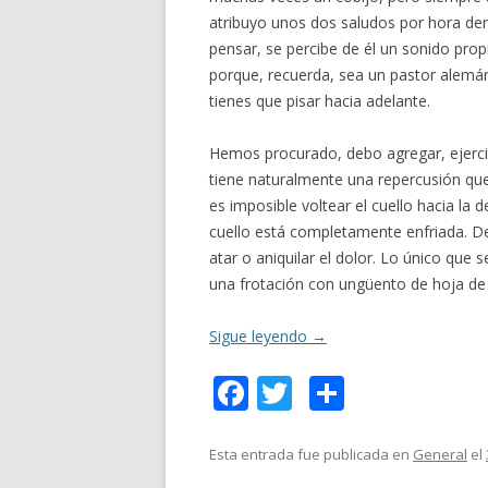
atribuyo unos dos saludos por hora dent
pensar, se percibe de él un sonido prop
porque, recuerda, sea un pastor alemá
tienes que pisar hacia adelante.
Hemos procurado, debo agregar, ejercit
tiene naturalmente una repercusión que
es imposible voltear el cuello hacia la
cuello está completamente enfriada. D
atar o aniquilar el dolor. Lo único que
una frotación con ungüento de hoja de
Sigue leyendo
→
F
T
C
ac
w
o
e
itt
m
Esta entrada fue publicada en
General
el