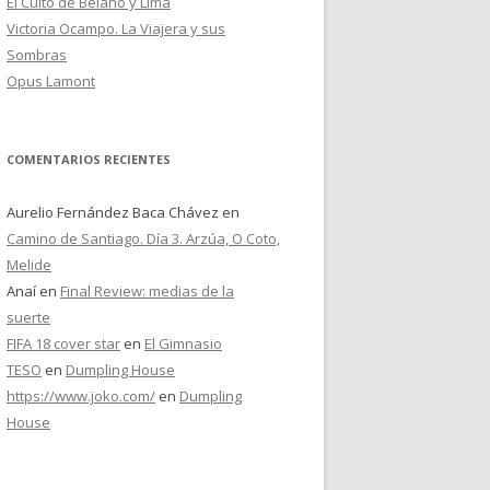
El Culto de Belano y Lima
Victoria Ocampo. La Viajera y sus
Sombras
Opus Lamont
COMENTARIOS RECIENTES
Aurelio Fernández Baca Chávez
en
Camino de Santiago. Día 3. Arzúa, O Coto,
Melide
Anaí
en
Final Review: medias de la
suerte
FIFA 18 cover star
en
El Gimnasio
TESO
en
Dumpling House
https://www.joko.com/
en
Dumpling
House