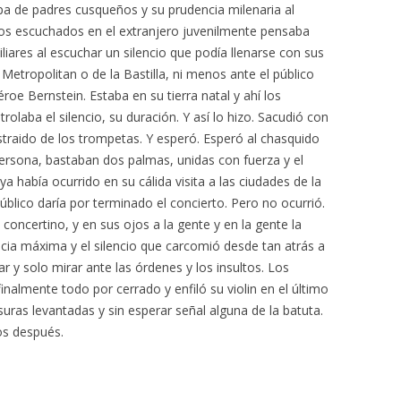
opa de padres cusqueños y su prudencia milenaria al
rtos escuchados en el extranjero juvenilmente pensaba
iares al escuchar un silencio que podía llenarse con sus
Metropolitan o de la Bastilla, ni menos ante el público
roe Bernstein. Estaba en su tierra natal y ahí los
olaba el silencio, su duración. Y así lo hizo. Sacudió con
straido de los trompetas. Y esperó. Esperó al chasquido
ersona, bastaban dos palmas, unidas con fuerza y el
 ya había ocurrido en su cálida visita a las ciudades de la
úblico daría por terminado el concierto. Pero no ocurrió.
l concertino, y en sus ojos a la gente y en la gente la
ncia máxima y el silencio que carcomió desde tan atrás a
r y solo mirar ante las órdenes y los insultos. Los
inalmente todo por cerrado y enfiló su violin en el último
uras levantadas y sin esperar señal alguna de la batuta.
os después.