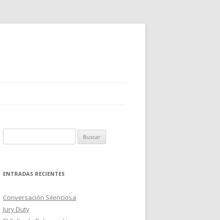
B
u
s
c
ENTRADAS RECIENTES
a
r
Conversación Silenciosa
:
Jury Duty