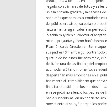
preocupaba a los dos. En lo que pensa
llegado con cámaras de fotos y se les 
unía la entrada gratuita y la escasez d
nada más que para las autoridades muni
del público era atroz, su bulla solo cont
naturalmente significaba la imperfecció
lo sabía muy bien el director al aceptar
misma pregunta: ¿Cómo había hecho Ber
Filarmónica de Dresden en Berlin aquel
sus padres? Sin embargo, contra todo p
quietud de los niños fue admirable, el b
desliz de una de las flautas, del propi
acomodar a último momento, se adentra
despertarían más emociones en el públ
finalmente al último silencio que había
final. La intensidad de los sonidos iba
i
en ese próximo silencio los padres de fam
había sucedido así en un concierto simi
movimiento ni se oyó porque los padres 