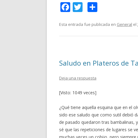
F
T
C
ac
w
o
e
itt
m
Esta entrada fue publicada en
General
el
b
er
p
o
ar
o
ti
Saludo en Plateros de 
k
r
Deja una respuesta
[Visto: 1049 veces]
¿Qué tiene aquella esquina que en el 
sido ese saludo que como sutil debió d
de pasado quedaron tras bambalinas, y 
sé que las repeticiones de lugares se 
muchas veces un cobijo, pero siempre un