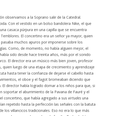
ón observamos a la Soprano salir de la Catedral.
da. Con el vestido en un bolso bandolera Nike, el que
y una casaca púrpura en una capilla que se encuentra
os Temblores. El concertino era un señor ya mayor, quien
l pasaba muchos apuros por imponerse sobre los
ogías. Como, de momento, no había alguien mejor, el
 había sido desde hace treinta años, más por el sonido
arco. El director era un músico más bien joven, profesor
, quien luego de una etapa de crecimiento y aprendizaje
tuta hasta tener la confianza de dejarse el cabello hasta
vimientos, el oboe y el fagot bromeaban diciendo que
. El director había logrado domar a los niños para que, si
n soportar el aburrimiento de la Pavana de Fauré y el
y el concertino, que había agregado a sus
virtudes
una
ían repetido hasta la perfección las señales con la batuta
n de los villancicos tradicionales. Eso no era lo que más