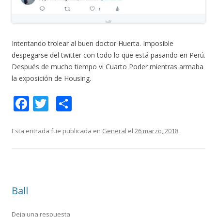
Intentando trolear al buen doctor Huerta. Imposible
despegarse del twitter con todo lo que está pasando en Perú.
Después de mucho tiempo vi Cuarto Poder mientras armaba
la exposición de Housing.
F
T
C
ac
w
o
e
itt
m
Esta entrada fue publicada en
General
el
26 marzo, 2018
.
b
er
p
o
ar
o
ti
Ball
k
r
Deja una respuesta