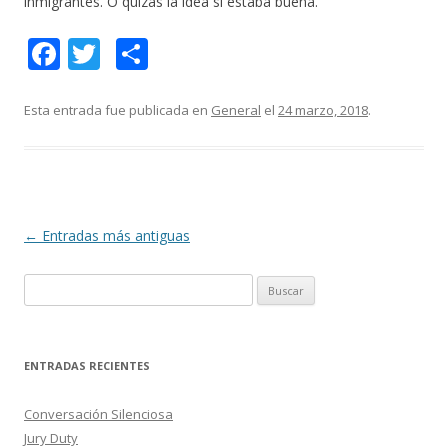
inmigrantes. O quizás la idea sí estaba buena.
F
T
C
ac
w
o
e
itt
m
Esta entrada fue publicada en
General
el
24 marzo, 2018
.
b
er
p
o
ar
o
ti
k
r
Navegación
←
Entradas más antiguas
de
B
entradas
u
s
c
ENTRADAS RECIENTES
a
r
Conversación Silenciosa
:
Jury Duty