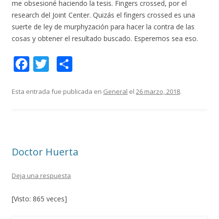
me obsesioné haciendo la tesis. Fingers crossed, por el
research del Joint Center. Quizás el fingers crossed es una
suerte de ley de murphyzación para hacer la contra de las
cosas y obtener el resultado buscado. Esperemos sea eso.
F
T
C
ac
w
o
e
itt
m
Esta entrada fue publicada en
General
el
26 marzo, 2018
.
b
er
p
o
ar
o
ti
Doctor Huerta
k
r
Deja una respuesta
[Visto: 865 veces]