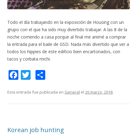
Todo el día trabajando en la exposición de Housing con un
grupo con el que ha sido muy divertido trabajar. A las 8 de la
noche corriendo a casa porque al final me animé a comprar
la entrada para el baile de GSD. Nada más divertido que ver a
todos los hippies de este edificio bien encartonados, con
tacos y corbata michi.
F
T
C
ac
w
o
e
itt
m
Esta entrada fue publicada en
General
el
26 marzo, 2018
.
b
er
p
o
ar
o
ti
Korean job hunting
k
r