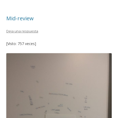
o
ar
o
ti
Mid-review
k
r
Deja una respuesta
[Visto: 757 veces]