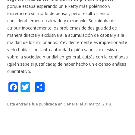
porque estaba esperando un Piketty más polémico y
extremo en su modo de pensar, pero resultó siendo
considerablemente calmado y razonable. Se cuidaba de
atribuir inocentemente los problemas de desigualdad de
manera directa y exclusiva a la acumulación de capital y a la
maldad de los millonarios. Y evidentemente es impresionante
verlo hablar con tanta autoridad (quién sabe si excesiva)
sobre la sociedad mundial en general, quizás con la confianza
(quién sabe si justificada) de haber hecho un extenso análisis
cuantitativo.
F
T
C
ac
w
o
e
itt
m
Esta entrada fue publicada en
General
el
31 marzo, 2018
.
b
er
p
o
ar