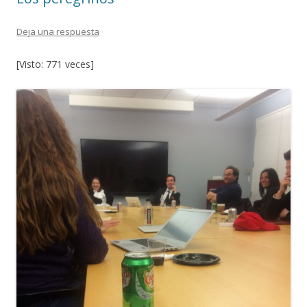
k
r
Deja una respuesta
[Visto: 771 veces]