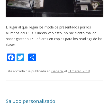
El lugar al que llegan los modelos presentados por los
alumnos del GSD. Cuando veo esto, no me siento mal de
haber gastado 150 dólares en copias para los readings de las
clases.
F
T
C
ac
w
o
e
itt
m
Esta entrada fue publicada en
General
el
31 marzo, 2018
.
b
er
p
o
ar
o
ti
Saludo personalizado
k
r