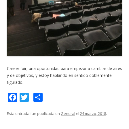
Career fair, una oportunidad para empezar a cambiar de aires
y de objetivos, y estoy hablando en sentido doblemente
figurado.
F
T
C
ac
w
o
e
itt
m
Esta entrada fue publicada en
General
el
24 marzo, 2018
.
b
er
p