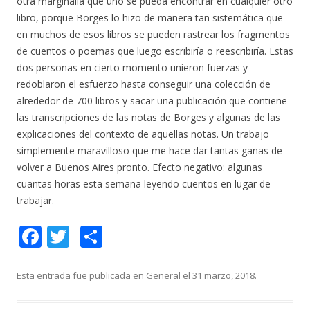
otra marginalia que uno se pueda encontrar en cualquier otro
libro, porque Borges lo hizo de manera tan sistemática que
en muchos de esos libros se pueden rastrear los fragmentos
de cuentos o poemas que luego escribiría o reescribiría. Estas
dos personas en cierto momento unieron fuerzas y
redoblaron el esfuerzo hasta conseguir una colección de
alrededor de 700 libros y sacar una publicación que contiene
las transcripciones de las notas de Borges y algunas de las
explicaciones del contexto de aquellas notas. Un trabajo
simplemente maravilloso que me hace dar tantas ganas de
volver a Buenos Aires pronto. Efecto negativo: algunas
cuantas horas esta semana leyendo cuentos en lugar de
trabajar.
F
T
C
ac
w
o
e
itt
m
Esta entrada fue publicada en
General
el
31 marzo, 2018
.
b
er
p