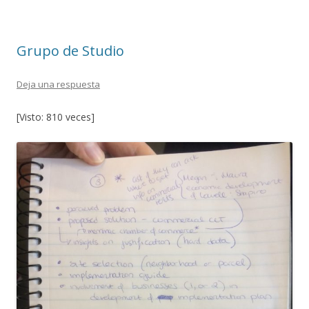
o
ar
o
ti
Grupo de Studio
k
r
Deja una respuesta
[Visto: 810 veces]