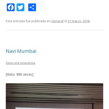
F
T
C
ac
w
o
e
itt
m
Esta entrada fue publicada en
General
el
31 marzo, 2018
.
b
er
p
o
ar
o
ti
Navi Mumbai
k
r
Deja una respuesta
[Visto: 980 veces]