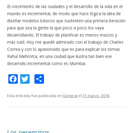
El crecimiento de las ciudades y el desarrollo de la vida en el
mundo es incremental, de modo que hace lógica la idea de
diseñar modelos básicos que sustenten una primera iteración
para que sea la gente la que poco a poco los vaya
desarrollando. El trabajo de planificar es menos macizo y
más sutil. Hoy me quedé admirado con el trabajo de Charles
Correa y con lo apasionado que es para explicar los temas
Rahul Mehrotra, en una ciudad que ilustra tan bien ese
desarrollo incremental como es Mumbai.
F
T
C
ac
w
o
e
itt
m
Esta entrada fue publicada en
General
el
31 marzo, 2018
.
b
er
p
o
ar
o
ti
Los peregrinos