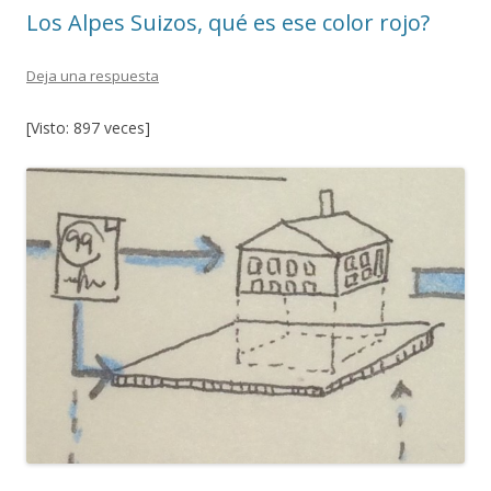
o
ti
Los Alpes Suizos, qué es ese color rojo?
k
r
Deja una respuesta
[Visto: 897 veces]