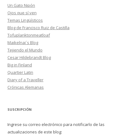
Un Gato Nipón
Ojos que sí ven
Temas Lingüísticos
Blog de Francisco Ruiz de Castilla
Tofuplanktonmeatloaf
Maikelnai´s Blog
Tejiendo el Mundo
Cesar Hildebrandt Blog
Big in Finland
Quartier Latin
Diary of a Traveller
Crónicas Alemanas
SUSCRIPCIÓN
Ingrese su correo electrónico para notificarlo de las
actualizaciones de este blog: