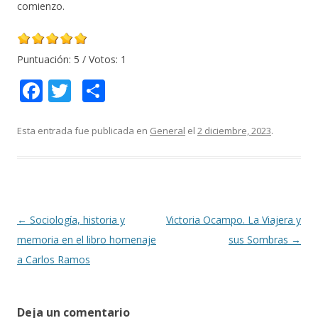
comienzo.
Puntuación:
5
/ Votos:
1
F
T
C
ac
w
o
e
itt
m
Esta entrada fue publicada en
General
el
2 diciembre, 2023
.
b
er
p
o
ar
o
ti
k
r
Navegación
←
Sociología, historia y
Victoria Ocampo. La Viajera y
de
memoria en el libro homenaje
sus Sombras
→
entradas
a Carlos Ramos
Deja un comentario