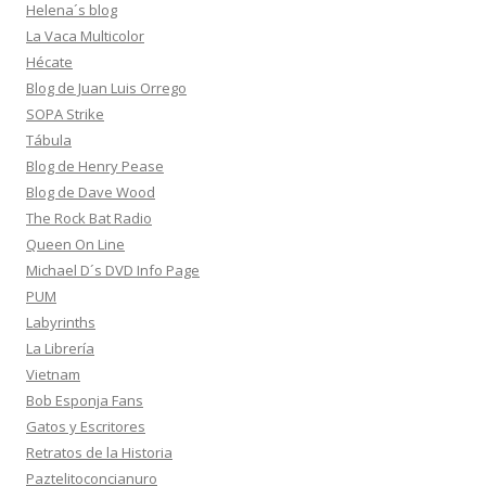
Helena´s blog
La Vaca Multicolor
Hécate
Blog de Juan Luis Orrego
SOPA Strike
Tábula
Blog de Henry Pease
Blog de Dave Wood
The Rock Bat Radio
Queen On Line
Michael D´s DVD Info Page
PUM
Labyrinths
La Librería
Vietnam
Bob Esponja Fans
Gatos y Escritores
Retratos de la Historia
Paztelitoconcianuro