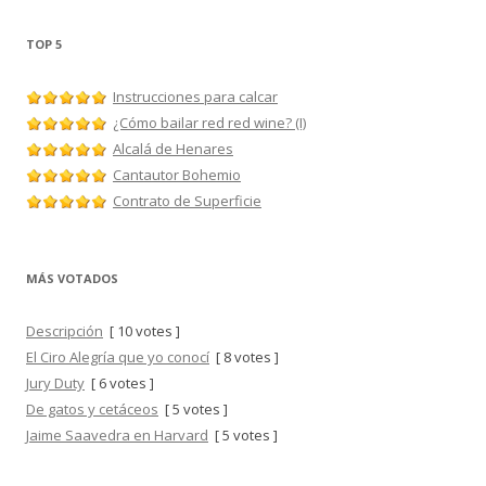
TOP 5
Instrucciones para calcar
¿Cómo bailar red red wine? (I)
Alcalá de Henares
Cantautor Bohemio
Contrato de Superficie
MÁS VOTADOS
Descripción
[ 10 votes ]
El Ciro Alegría que yo conocí
[ 8 votes ]
Jury Duty
[ 6 votes ]
De gatos y cetáceos
[ 5 votes ]
Jaime Saavedra en Harvard
[ 5 votes ]