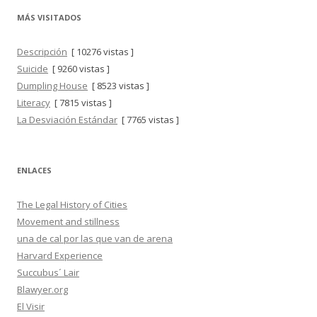
MÁS VISITADOS
Descripción
[ 10276 vistas ]
Suicide
[ 9260 vistas ]
Dumpling House
[ 8523 vistas ]
Literacy
[ 7815 vistas ]
La Desviación Estándar
[ 7765 vistas ]
ENLACES
The Legal History of Cities
Movement and stillness
una de cal por las que van de arena
Harvard Experience
Succubus´ Lair
Blawyer.org
El Visir