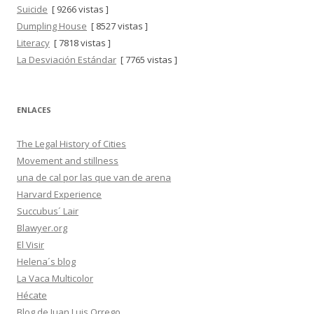
Suicide
[ 9266 vistas ]
Dumpling House
[ 8527 vistas ]
Literacy
[ 7818 vistas ]
La Desviación Estándar
[ 7765 vistas ]
ENLACES
The Legal History of Cities
Movement and stillness
una de cal por las que van de arena
Harvard Experience
Succubus´ Lair
Blawyer.org
El Visir
Helena´s blog
La Vaca Multicolor
Hécate
Blog de Juan Luis Orrego