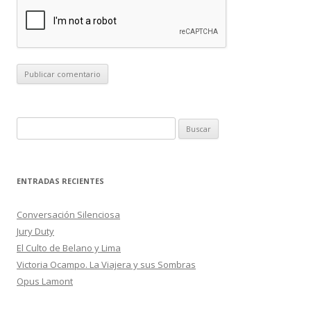
B
u
s
c
ENTRADAS RECIENTES
a
r
Conversación Silenciosa
:
Jury Duty
El Culto de Belano y Lima
Victoria Ocampo. La Viajera y sus Sombras
Opus Lamont