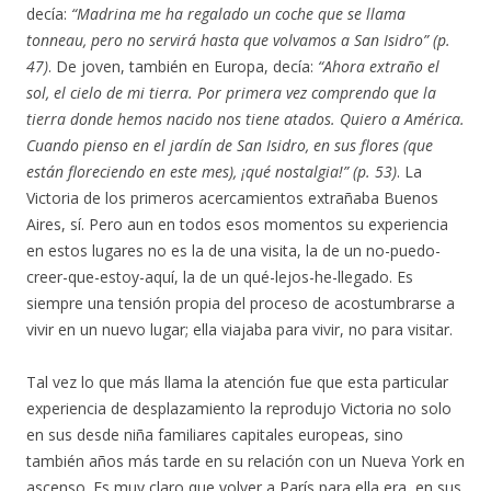
decía:
“Madrina me ha regalado un coche que se llama
tonneau, pero no servirá hasta que volvamos a San Isidro” (p.
47)
. De joven, también en Europa, decía:
“Ahora extraño el
sol, el cielo de mi tierra. Por primera vez comprendo que la
tierra donde hemos nacido nos tiene atados. Quiero a América.
Cuando pienso en el jardín de San Isidro, en sus flores (que
están floreciendo en este mes), ¡qué nostalgia!” (p. 53)
. La
Victoria de los primeros acercamientos extrañaba Buenos
Aires, sí. Pero aun en todos esos momentos su experiencia
en estos lugares no es la de una visita, la de un no-puedo-
creer-que-estoy-aquí, la de un qué-lejos-he-llegado. Es
siempre una tensión propia del proceso de acostumbrarse a
vivir en un nuevo lugar; ella viajaba para vivir, no para visitar.
Tal vez lo que más llama la atención fue que esta particular
experiencia de desplazamiento la reprodujo Victoria no solo
en sus desde niña familiares capitales europeas, sino
también años más tarde en su relación con un Nueva York en
ascenso. Es muy claro que volver a París para ella era, en sus