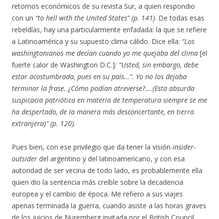
retornos económicos de su revista Sur, a quien respondio
con un
“to hell with the United States” (p. 141)
. De todas esas
rebeldías, hay una particularmente enfadada: la que se refiere
a Latinoamérica y su supuesto clima cálido. Dice ella:
“Los
washingtonianos me decían cuando yo me quejaba del clima
[el
fuerte calor de Washington D.C.]
: “Usted, sin embargo, debe
estar acostumbrada, pues en su país…”. Yo no los dejaba
terminar la frase. ¿Cómo podían atreverse?….(Esta absurda
suspicacia patriótica en materia de temperatura siempre se me
ha despertado, de la manera más desconcertante, en tierra
extranjera)” (p. 120).
Pues bien, con ese privilegio que da tener la visión
insider-
outsider
del argentino y del latinoamericano, y con esa
autoridad de ser vecina de todo lado, es probablemente ella
quien dio la sentencia más creíble sobre la decadencia
europea y el cambio de época. Me refiero a sus viajes
apenas terminada la guerra, cuando asiste a las horas graves
de los juicios de Nuremberg invitada por el British Council.