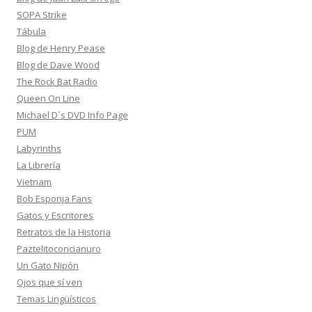
SOPA Strike
Tábula
Blog de Henry Pease
Blog de Dave Wood
The Rock Bat Radio
Queen On Line
Michael D´s DVD Info Page
PUM
Labyrinths
La Librería
Vietnam
Bob Esponja Fans
Gatos y Escritores
Retratos de la Historia
Paztelitoconcianuro
Un Gato Nipón
Ojos que sí ven
Temas Lingüísticos