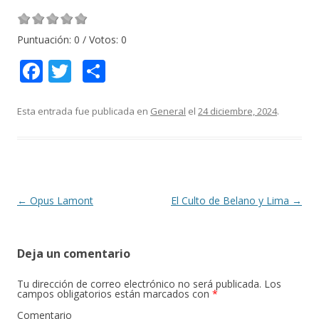
Puntuación:
0
/ Votos:
0
F
T
C
ac
w
o
e
itt
m
Esta entrada fue publicada en
General
el
24 diciembre, 2024
.
b
er
p
o
ar
o
ti
k
r
Navegación
←
Opus Lamont
El Culto de Belano y Lima
→
de
entradas
Deja un comentario
Tu dirección de correo electrónico no será publicada.
Los
campos obligatorios están marcados con
*
Comentario