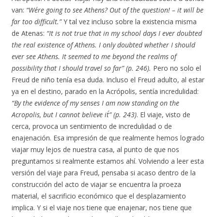
van:
“We´re going to see Athens? Out of the question! – it will be
far too difficult.”
Y tal vez incluso sobre la existencia misma
de Atenas:
“It is not true that in my school days I ever doubted
the real existence of Athens. I only doubted whether I should
ever see Athens. It seemed to me beyond the realms of
possibility that I should travel so far” (p. 246).
Pero no solo el
Freud de niño tenía esa duda. Incluso el Freud adulto, al estar
ya en el destino, parado en la Acrópolis, sentía incredulidad:
“By the evidence of my senses I am now standing on the
Acropolis, but I cannot believe it´” (p. 243)
. El viaje, visto de
cerca, provoca un sentimiento de incredulidad o de
enajenación. Esa impresión de que realmente hemos logrado
viajar muy lejos de nuestra casa, al punto de que nos
preguntamos si realmente estamos ahí. Volviendo a leer esta
versión del viaje para Freud, pensaba si acaso dentro de la
construcción del acto de viajar se encuentra la proeza
material, el sacrificio económico que el desplazamiento
implica. Y si el viaje nos tiene que enajenar, nos tiene que