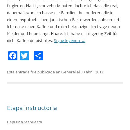
fingierten Nacht, vor zehn Minuten dachte ich dass die real,
dauerhaft war. Ich hasse die Familien, besonderers die in
einem hypothetischen juristischen Fakte werden subsumiert.
Ich trinke einen Kaffee und mich bekreuzige. Ich trage neuen
Kleider und habe lange Haare. Ich habe nicht genug Zeit für
dich. Kaffee du bist alles.
Sigue leyendo
→
F
T
C
ac
w
o
e
itt
m
Esta entrada fue publicada en
General
el
30 abril, 2012
.
b
er
p
o
ar
o
ti
Etapa Instructoria
k
r
Deja una respuesta