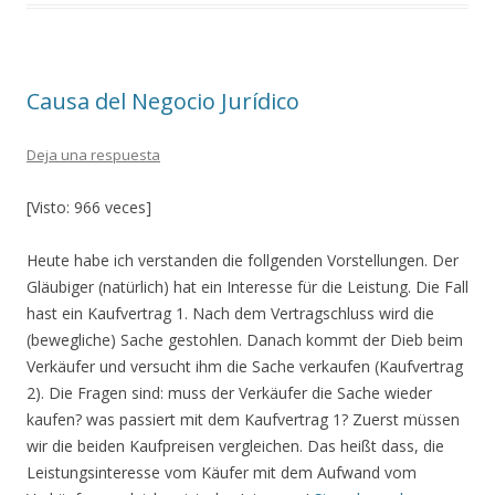
b
er
p
o
ar
o
ti
Causa del Negocio Jurídico
k
r
Deja una respuesta
[Visto: 966 veces]
Heute habe ich verstanden die follgenden Vorstellungen. Der
Gläubiger (natürlich) hat ein Interesse für die Leistung. Die Fall
hast ein Kaufvertrag 1. Nach dem Vertragschluss wird die
(bewegliche) Sache gestohlen. Danach kommt der Dieb beim
Verkäufer und versucht ihm die Sache verkaufen (Kaufvertrag
2). Die Fragen sind: muss der Verkäufer die Sache wieder
kaufen? was passiert mit dem Kaufvertrag 1? Zuerst müssen
wir die beiden Kaufpreisen vergleichen. Das heißt dass, die
Leistungsinteresse vom Käufer mit dem Aufwand vom