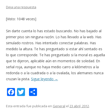
Deja una respuesta
[Visto: 1048 veces]
Sin darte cuenta lo has estado buscando. No has bajado al
primer piso sin ninguna razón. Lo has llevado a la web. Has
simulado rostros. Has intentado conectar palabras. Has
medido la altura. Te has preguntado si estar ahí sentado es
lo que corresponde. Te has preguntado si la moral es aquella
que te dijeron, aplicable aún en momentos de soledad. En
señal roja, aunque no haya medio carro a kilómetros a la
redonda o a la cuadrada o a la ovalada, los alemanes nunca
cruzan la pista.
Sigue leyendo
→
F
T
C
ac
w
o
e
itt
m
Esta entrada fue publicada en
General
el
23 abril, 2012
.