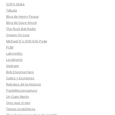
SOPA Strike
Tábula
Blog de Henry Pease
Blog de Dave Wood
The Rock Bat Radio
Queen On Line
Michael D´s DVD Info Page
PUM
Labyrinths
La Librería
Vietnam
Bob Esponja Fans
Gatos y Escritores
Retratos de la Historia
Paztelitoconcianuro
Un Gato Nipón
Ojos que sí ven
Temas Lingüísticos