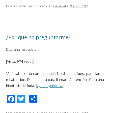
e
itt
m
Esta entrada fue publicada en
General
el
9 abril, 2012
.
b
er
p
o
ar
o
ti
¿Por qué no preguntarme?
k
r
Deja una respuesta
[Visto: 974 veces]
“Apártate como corresponde”. No dije que fuera para llamar
mi atención. Dije que era para llamar LA atención. Y era una
hipótesis de furia.
Sigue leyendo
→
F
T
C
ac
w
o