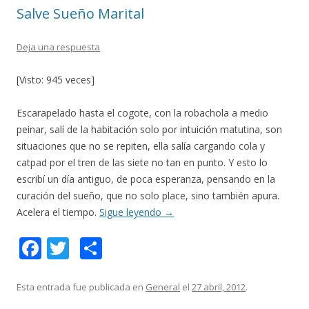
Salve Sueño Marital
k
r
Deja una respuesta
[Visto: 945 veces]
Escarapelado hasta el cogote, con la robachola a medio
peinar, salí de la habitación solo por intuición matutina, son
situaciones que no se repiten, ella salía cargando cola y
catpad por el tren de las siete no tan en punto. Y esto lo
escribí un día antiguo, de poca esperanza, pensando en la
curación del sueño, que no solo place, sino también apura.
Acelera el tiempo.
Sigue leyendo
→
F
T
C
ac
w
o
e
itt
m
Esta entrada fue publicada en
General
el
27 abril, 2012
.