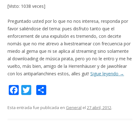
[Visto: 1038 veces]
Preguntado usted por lo que no nos interesa, responda por
favor saliéndose del tema: pues disfruto tanto que el
enforcement de una expulsión es tremendo, con decirte
nomás que no me atrevo a livestreamear con frecuencia por
miedo al gema que ni se aplica al streaming sino solamente
al downloading de música pirata, pero yo no le entro y me he
vuelto, más bien, amigo de la Herrenhäuser y de jawohlear
con los antiparlanchines estos, alles gut!
Sigue leyendo
→
F
T
C
ac
w
o
e
itt
m
Esta entrada fue publicada en
General
el
27 abril, 2012
.
b
er
p
o
ar
o
ti