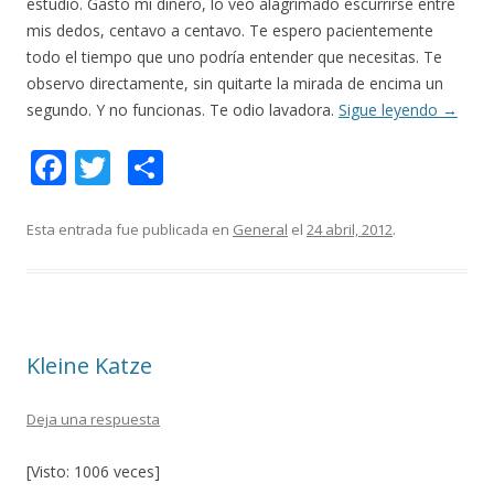
estudio. Gasto mi dinero, lo veo alagrimado escurrirse entre
mis dedos, centavo a centavo. Te espero pacientemente
todo el tiempo que uno podría entender que necesitas. Te
observo directamente, sin quitarte la mirada de encima un
segundo. Y no funcionas. Te odio lavadora.
Sigue leyendo
→
F
T
C
ac
w
o
e
itt
m
Esta entrada fue publicada en
General
el
24 abril, 2012
.
b
er
p
o
ar
o
ti
Kleine Katze
k
r
Deja una respuesta
[Visto: 1006 veces]