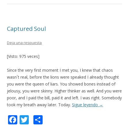
b
er
p
o
ar
o
ti
Captured Soul
k
r
Deja una respuesta
[Visto: 975 veces]
Since the very first moment I met you, I knew that chaos
wasn´t real, before the lions were speaked I already thought
you were the queen of liars. You showed bones instead of
jelousy, you were skinny. Higher thinker as well. And you were
poor, and I paid the bill, paid it and left. I was right. Somebody
took my breath away later. Today.
Sigue leyendo
→
F
T
C
ac
w
o