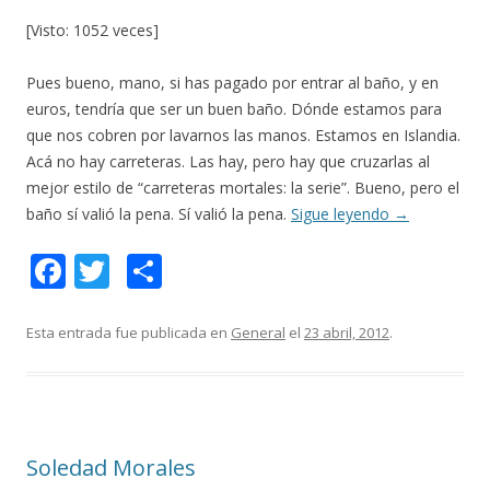
[Visto: 1052 veces]
Pues bueno, mano, si has pagado por entrar al baño, y en
euros, tendría que ser un buen baño. Dónde estamos para
que nos cobren por lavarnos las manos. Estamos en Islandia.
Acá no hay carreteras. Las hay, pero hay que cruzarlas al
mejor estilo de “carreteras mortales: la serie”. Bueno, pero el
baño sí valió la pena. Sí valió la pena.
Sigue leyendo
→
F
T
C
ac
w
o
e
itt
m
Esta entrada fue publicada en
General
el
23 abril, 2012
.
b
er
p
o
ar
o
ti
Soledad Morales
k
r