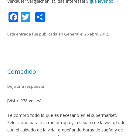
Verkäufer vergleichen ist, das Interesse!
Sigue leyendo
→
F
T
C
ac
w
o
e
itt
m
Esta entrada fue publicada en
General
el
26 abril, 2012
.
b
er
p
o
ar
o
ti
Comedido
k
r
Deja una respuesta
[Visto: 978 veces]
Te compro todo lo que es necesario en el supermarket.
Selecciono para ti la mejor ropa y la separo de la vieja, todo
con el cuidado de la vida, empeñando horas de sueño y de