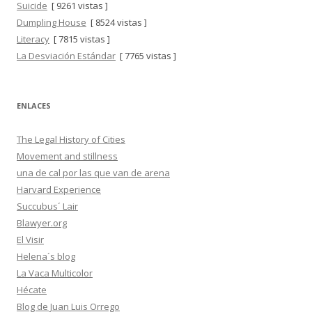
Suicide
[ 9261 vistas ]
Dumpling House
[ 8524 vistas ]
Literacy
[ 7815 vistas ]
La Desviación Estándar
[ 7765 vistas ]
ENLACES
The Legal History of Cities
Movement and stillness
una de cal por las que van de arena
Harvard Experience
Succubus´ Lair
Blawyer.org
El Visir
Helena´s blog
La Vaca Multicolor
Hécate
Blog de Juan Luis Orrego