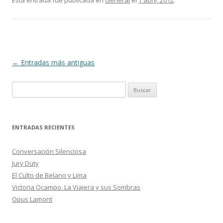
e
itt
m
Esta entrada fue publicada en
General
el
1 abril, 2012
.
b
er
p
o
ar
o
ti
k
r
Navegación
←
Entradas más antiguas
de
B
entradas
u
s
c
ENTRADAS RECIENTES
a
r
Conversación Silenciosa
:
Jury Duty
El Culto de Belano y Lima
Victoria Ocampo. La Viajera y sus Sombras
Opus Lamont