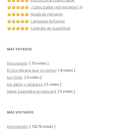
Instrucciones para calcar
¿Cómo bailar red red wine? (I)
Alcalá de Henares
Cantautor Bohemio
Contrato de Superficie
MÁS VOTADOS
Descripción
[ 10 votes ]
El Ciro Alegría que yo conocí
[ 8 votes ]
Jury Duty
[ 6 votes ]
De gatos y cetáceos
[ 5 votes ]
Jaime Saavedra en Harvard
[ 5 votes ]
MÁS VISITADOS
Descripción
[ 10276 vistas ]