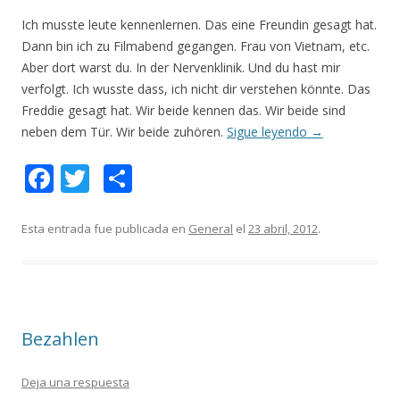
Ich musste leute kennenlernen. Das eine Freundin gesagt hat.
Dann bin ich zu Filmabend gegangen. Frau von Vietnam, etc.
Aber dort warst du. In der Nervenklinik. Und du hast mir
verfolgt. Ich wusste dass, ich nicht dir verstehen könnte. Das
Freddie gesagt hat. Wir beide kennen das. Wir beide sind
neben dem Tür. Wir beide zuhören.
Sigue leyendo
→
F
T
C
ac
w
o
e
itt
m
Esta entrada fue publicada en
General
el
23 abril, 2012
.
b
er
p
o
ar
o
ti
Bezahlen
k
r
Deja una respuesta