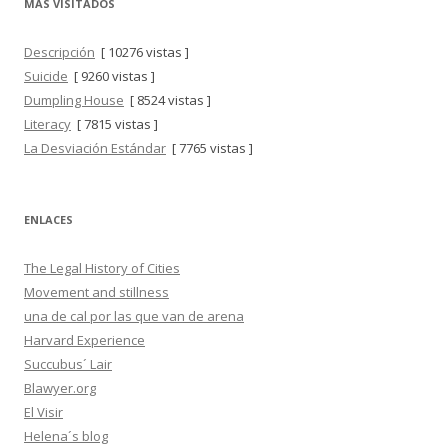
MÁS VISITADOS
Descripción
[ 10276 vistas ]
Suicide
[ 9260 vistas ]
Dumpling House
[ 8524 vistas ]
Literacy
[ 7815 vistas ]
La Desviación Estándar
[ 7765 vistas ]
ENLACES
The Legal History of Cities
Movement and stillness
una de cal por las que van de arena
Harvard Experience
Succubus´ Lair
Blawyer.org
El Visir
Helena´s blog