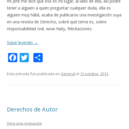
mi jefe me dice que ése es mi lugar, al lado de ella, así podré
tener a alguien a quién preguntar cualquier duda, ella es
alguien muy hábil, acaba de publicarse una investigación suya
en una revista de Derecho, sobré qué tema es, sobre
responsabilidad civil, wow Naty, felicitaciones.
Sigue leyendo
→
F
T
C
ac
w
o
e
itt
m
Esta entrada fue publicada en
General
el
12 octubre, 2013
.
b
er
p
o
ar
o
ti
Derechos de Autor
k
r
Deja una respuesta