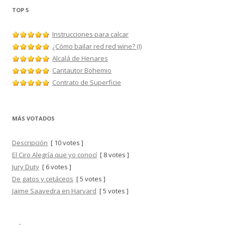
TOP 5
Instrucciones para calcar
¿Cómo bailar red red wine? (I)
Alcalá de Henares
Cantautor Bohemio
Contrato de Superficie
MÁS VOTADOS
Descripción
[ 10 votes ]
El Ciro Alegría que yo conocí
[ 8 votes ]
Jury Duty
[ 6 votes ]
De gatos y cetáceos
[ 5 votes ]
Jaime Saavedra en Harvard
[ 5 votes ]