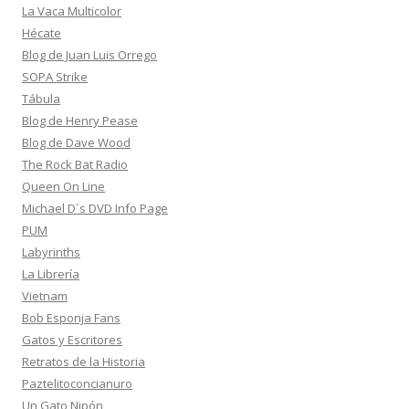
La Vaca Multicolor
Hécate
Blog de Juan Luis Orrego
SOPA Strike
Tábula
Blog de Henry Pease
Blog de Dave Wood
The Rock Bat Radio
Queen On Line
Michael D´s DVD Info Page
PUM
Labyrinths
La Librería
Vietnam
Bob Esponja Fans
Gatos y Escritores
Retratos de la Historia
Paztelitoconcianuro
Un Gato Nipón