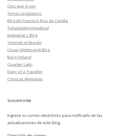
Ojos que sí ven
Temas Lingüísticos
Blog de Francisco Ruiz de Castilla
Tofuplanktonmeatloaf
Maikelnai´s Blog
Tejiendo el Mundo
Cesar Hildebrandt Blog
Big in Finland
Quartier Latin
Diary of a Traveller
Crónicas Alemanas
SUSCRIPCIÓN
Ingrese su correo electrónico para notificarlo de las
actualizaciones de este blog:
Dirección de correo