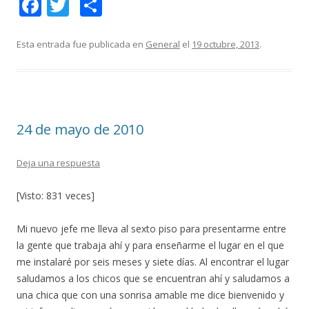
F
T
C
ac
w
o
e
itt
m
Esta entrada fue publicada en
General
el
19 octubre, 2013
.
b
er
p
o
ar
o
ti
24 de mayo de 2010
k
r
Deja una respuesta
[Visto: 831 veces]
Mi nuevo jefe me lleva al sexto piso para presentarme entre
la gente que trabaja ahí y para enseñarme el lugar en el que
me instalaré por seis meses y siete días. Al encontrar el lugar
saludamos a los chicos que se encuentran ahí y saludamos a
una chica que con una sonrisa amable me dice bienvenido y