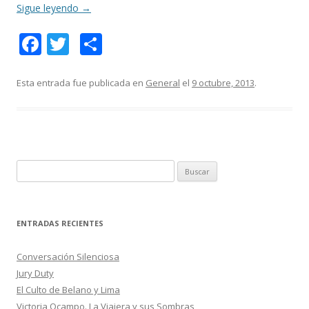
Sigue leyendo
→
F
T
C
ac
w
o
e
itt
m
Esta entrada fue publicada en
General
el
9 octubre, 2013
.
b
er
p
o
ar
o
ti
k
r
B
u
s
c
ENTRADAS RECIENTES
a
r
Conversación Silenciosa
:
Jury Duty
El Culto de Belano y Lima
Victoria Ocampo. La Viajera y sus Sombras