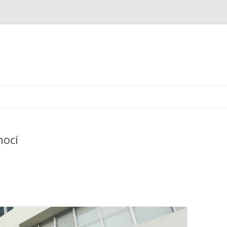
Ir
al
contenido
nocí