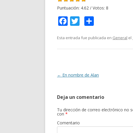
Puntuación:
4.62
/ Votos:
8
F
T
C
ac
w
o
e
itt
m
Esta entrada fue publicada en
General
el
b
er
p
o
ar
o
ti
k
r
Navegación
←
En nombre de Alan
de
entradas
Deja un comentario
Tu dirección de correo electrónico no s
con
*
Comentario