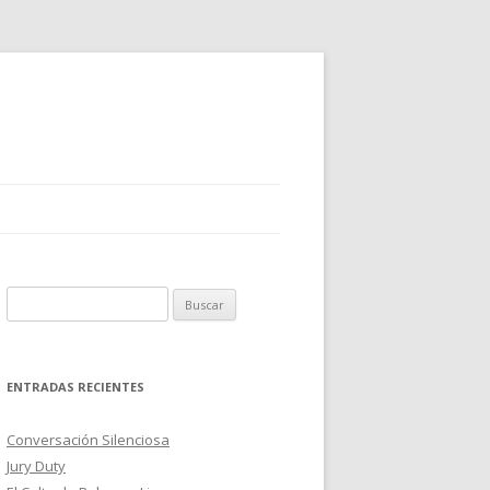
B
u
s
c
ENTRADAS RECIENTES
a
r
Conversación Silenciosa
:
Jury Duty