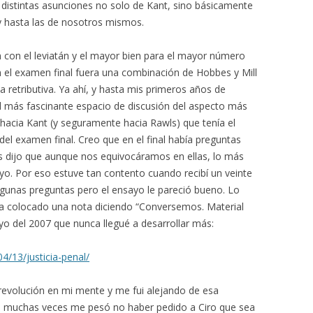
 distintas asunciones no solo de Kant, sino básicamente
 y hasta las de nosotros mismos.
 con el leviatán y el mayor bien para el mayor número
 el examen final fuera una combinación de Hobbes y Mill
ia retributiva. Ya ahí, y hasta mis primeros años de
el más fascinante espacio de discusión del aspecto más
o hacia Kant (y seguramente hacia Rawls) que tenía el
del examen final. Creo que en el final había preguntas
nos dijo que aunque nos equivocáramos en ellas, lo más
yo. Por eso estuve tan contento cuando recibí un veinte
lgunas preguntas pero el ensayo le pareció bueno. Lo
a colocado una nota diciendo “Conversemos. Material
ayo del 2007 que nunca llegué a desarrollar más:
4/13/justicia-penal/
 revolución en mi mente y me fui alejando de esa
que muchas veces me pesó no haber pedido a Ciro que sea