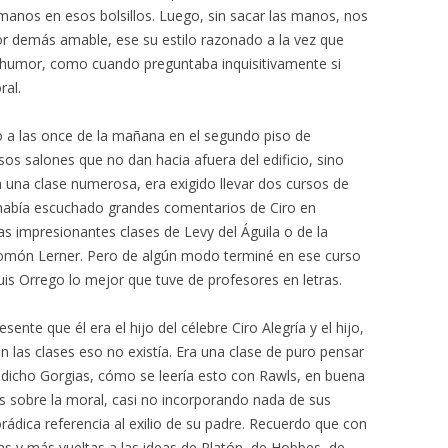
anos en esos bolsillos. Luego, sin sacar las manos, nos
or demás amable, ese su estilo razonado a la vez que
o humor, como cuando preguntaba inquisitivamente si
ral.
o a las once de la mañana en el segundo piso de
os salones que no dan hacia afuera del edificio, sino
ra una clase numerosa, era exigido llevar dos cursos de
o había escuchado grandes comentarios de Ciro en
s impresionantes clases de Levy del Águila o de la
alomón Lerner. Pero de algún modo terminé en ese curso
Luis Orrego lo mejor que tuve de profesores en letras.
te que él era el hijo del célebre Ciro Alegría y el hijo,
 las clases eso no existía. Era una clase de puro pensar
a dicho Gorgias, cómo se leería esto con Rawls, en buena
as sobre la moral, casi no incorporando nada de sus
rádica referencia al exilio de su padre. Recuerdo que con
s y más vueltas a las ideas de Platón, de Hobbes, de