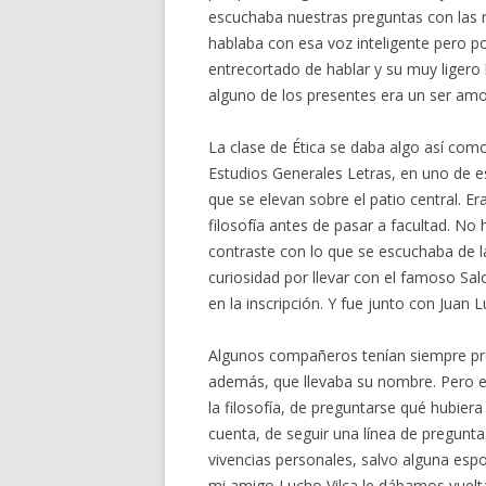
escuchaba nuestras preguntas con las m
hablaba con esa voz inteligente pero p
entrecortado de hablar y su muy liger
alguno de los presentes era un ser amo
La clase de Ética se daba algo así com
Estudios Generales Letras, en uno de es
que se elevan sobre el patio central. E
filosofía antes de pasar a facultad. N
contraste con lo que se escuchaba de la
curiosidad por llevar con el famoso S
en la inscripción. Y fue junto con Juan 
Algunos compañeros tenían siempre presen
además, que llevaba su nombre. Pero en
la filosofía, de preguntarse qué hubier
cuenta, de seguir una línea de pregunt
vivencias personales, salvo alguna espo
mi amigo Lucho Vilca le dábamos vuelta