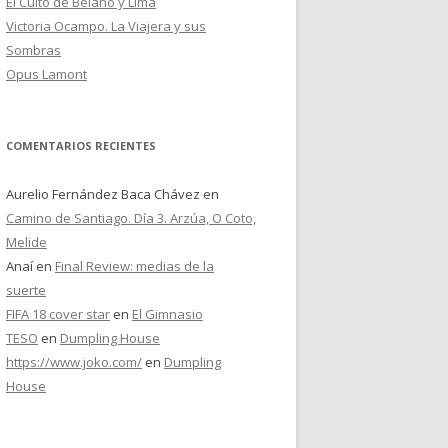
El Culto de Belano y Lima
Victoria Ocampo. La Viajera y sus
Sombras
Opus Lamont
COMENTARIOS RECIENTES
Aurelio Fernández Baca Chávez
en
Camino de Santiago. Día 3. Arzúa, O Coto,
Melide
Anaí
en
Final Review: medias de la
suerte
FIFA 18 cover star
en
El Gimnasio
TESO
en
Dumpling House
https://www.joko.com/
en
Dumpling
House