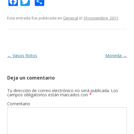
F
T
C
ac
w
o
e
itt
m
Esta entrada fue publicada en
General
el
19 noviembre, 2011
.
b
er
p
o
ar
o
ti
k
r
Navegación
←
Vasos Rotos
Moneda
→
de
entradas
Deja un comentario
Tu dirección de correo electrónico no será publicada.
Los
campos obligatorios están marcados con
*
Comentario