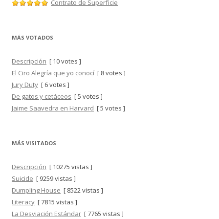
Contrato de Superficie
MÁS VOTADOS
Descripción
[ 10 votes ]
El Ciro Alegría que yo conocí
[ 8 votes ]
Jury Duty
[ 6 votes ]
De gatos y cetáceos
[ 5 votes ]
Jaime Saavedra en Harvard
[ 5 votes ]
MÁS VISITADOS
Descripción
[ 10275 vistas ]
Suicide
[ 9259 vistas ]
Dumpling House
[ 8522 vistas ]
Literacy
[ 7815 vistas ]
La Desviación Estándar
[ 7765 vistas ]