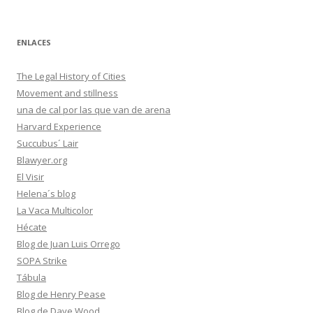
ENLACES
The Legal History of Cities
Movement and stillness
una de cal por las que van de arena
Harvard Experience
Succubus´ Lair
Blawyer.org
El Visir
Helena´s blog
La Vaca Multicolor
Hécate
Blog de Juan Luis Orrego
SOPA Strike
Tábula
Blog de Henry Pease
Blog de Dave Wood