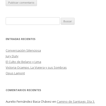
B
u
s
c
ENTRADAS RECIENTES
a
r
Conversación Silenciosa
:
Jury Duty
El Culto de Belano y Lima
Victoria Ocampo. La Viajera y sus Sombras
Opus Lamont
COMENTARIOS RECIENTES
Aurelio Fernández Baca Chávez
en
Camino de Santiago. Día 3.