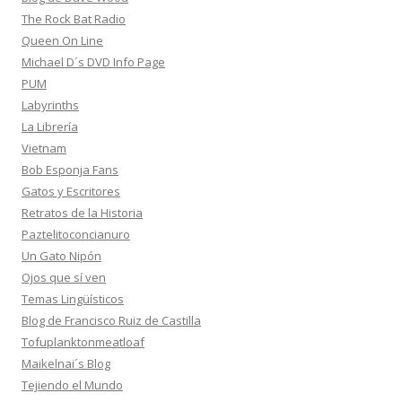
The Rock Bat Radio
Queen On Line
Michael D´s DVD Info Page
PUM
Labyrinths
La Librería
Vietnam
Bob Esponja Fans
Gatos y Escritores
Retratos de la Historia
Paztelitoconcianuro
Un Gato Nipón
Ojos que sí ven
Temas Lingüísticos
Blog de Francisco Ruiz de Castilla
Tofuplanktonmeatloaf
Maikelnai´s Blog
Tejiendo el Mundo