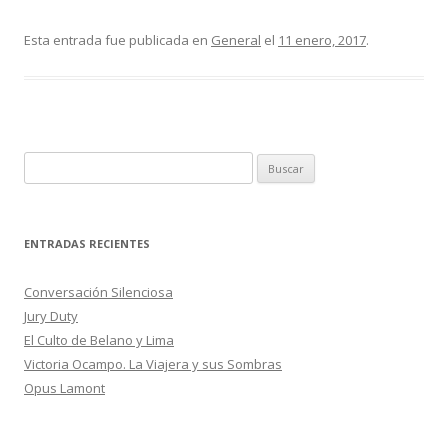
ac
w
o
e
itt
m
Esta entrada fue publicada en
General
el
11 enero, 2017
.
b
er
p
o
ar
o
ti
k
r
B
u
s
c
ENTRADAS RECIENTES
a
r
Conversación Silenciosa
:
Jury Duty
El Culto de Belano y Lima
Victoria Ocampo. La Viajera y sus Sombras
Opus Lamont