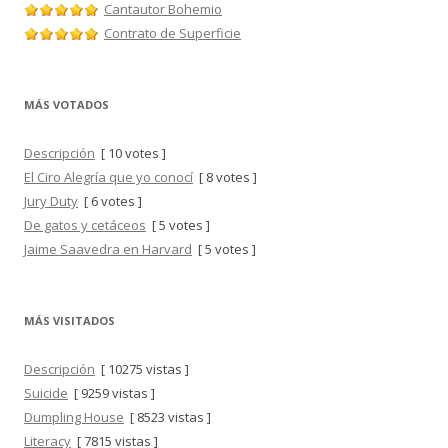
Cantautor Bohemio
Contrato de Superficie
MÁS VOTADOS
Descripción
[ 10 votes ]
El Ciro Alegría que yo conocí
[ 8 votes ]
Jury Duty
[ 6 votes ]
De gatos y cetáceos
[ 5 votes ]
Jaime Saavedra en Harvard
[ 5 votes ]
MÁS VISITADOS
Descripción
[ 10275 vistas ]
Suicide
[ 9259 vistas ]
Dumpling House
[ 8523 vistas ]
Literacy
[ 7815 vistas ]