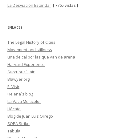
La Desviación Estándar
[ 7765 vistas ]
ENLACES
The Legal History of Cities
Movement and stillness
una de cal por las que van de arena
Harvard Experience
Succubus´ Lair
Blawyer.org
El Visir
Helena´s blog
La Vaca Multicolor
Hécate
Blog de Juan Luis Orrego
SOPA Strike
Tábula