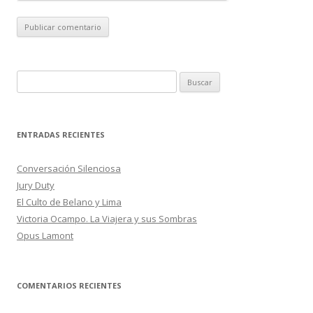
B
u
s
c
ENTRADAS RECIENTES
a
r
Conversación Silenciosa
:
Jury Duty
El Culto de Belano y Lima
Victoria Ocampo. La Viajera y sus Sombras
Opus Lamont
COMENTARIOS RECIENTES