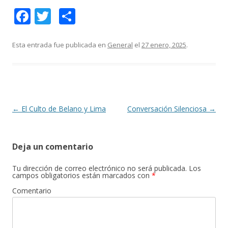
F
T
C
ac
w
o
e
itt
m
Esta entrada fue publicada en
General
el
27 enero, 2025
.
b
er
p
o
ar
o
ti
k
r
Navegación
←
El Culto de Belano y Lima
Conversación Silenciosa
→
de
entradas
Deja un comentario
Tu dirección de correo electrónico no será publicada.
Los
campos obligatorios están marcados con
*
Comentario