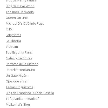
Blog de Henry Pease
Blog de Dave Wood
The Rock Bat Radio
Queen On Line
Michael D´s DVD Info Page
PUM
Labyrinths
La Librería
Vietnam
Bob Esponja Fans
Gatos y Escritores
Retratos de la Historia
Paztelitoconcianuro
Un Gato Nipón
Ojos que sí ven
Temas Lingüísticos
Blog de Francisco Ruiz de Castilla
Tofuplanktonmeatloaf
Maikelnai´s Blog