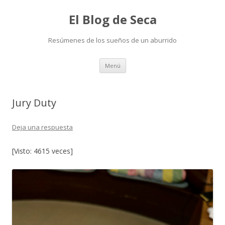
El Blog de Seca
Resúmenes de los sueños de un aburrido
Ir
Menú
al
contenido
Jury Duty
Deja una respuesta
[Visto: 4615 veces]