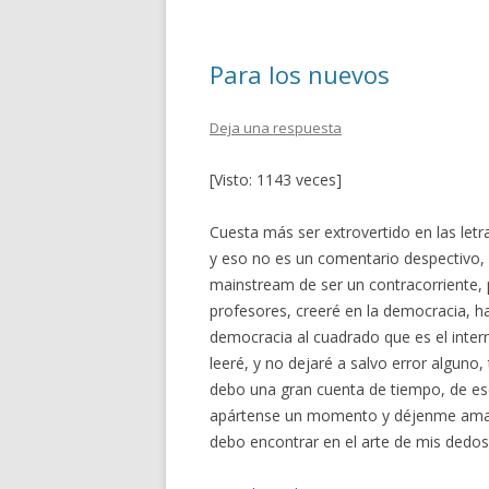
o
ar
o
ti
Para los nuevos
k
r
Deja una respuesta
[Visto: 1143 veces]
Cuesta más ser extrovertido en las letra
y eso no es un comentario despectivo, 
mainstream de ser un contracorriente, 
profesores, creeré en la democracia, 
democracia al cuadrado que es el inter
leeré, y no dejaré a salvo error alguno
debo una gran cuenta de tiempo, de ese 
apártense un momento y déjenme amar 
debo encontrar en el arte de mis dedos