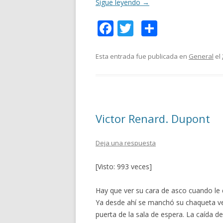
Sigue leyendo
→
F
T
C
ac
w
o
e
itt
m
Esta entrada fue publicada en
General
el
b
er
p
o
ar
o
ti
Victor Renard. Dupont
k
r
Deja una respuesta
[Visto: 993 veces]
Hay que ver su cara de asco cuando le 
Ya desde ahí se manchó su chaqueta ver
puerta de la sala de espera. La caída d