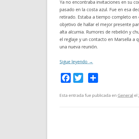
Ya no encontraba invitaciones en su cor
pasado en la costa azul. Fue en esa de
retirado. Estaba a tiempo completo en e
objetivo de hallar el mejor presente par
alta alcurnia. Rumores de rebelión y c
el reglaje y un contacto en Marsella a 
una nueva reunión.
Sigue leyendo
→
F
T
C
ac
w
o
e
itt
m
Esta entrada fue publicada en
General
el
b
er
p
o
ar
o
ti
k
r