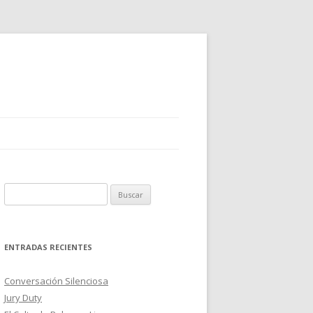
B
u
s
c
ENTRADAS RECIENTES
a
r
Conversación Silenciosa
:
Jury Duty