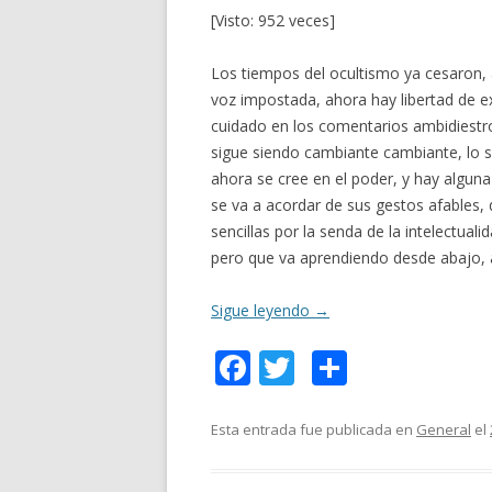
[Visto: 952 veces]
Los tiempos del ocultismo ya cesaron, 
voz impostada, ahora hay libertad de e
cuidado en los comentarios ambidiestr
sigue siendo cambiante cambiante, lo s
ahora se cree en el poder, y hay algun
se va a acordar de sus gestos afables,
sencillas por la senda de la intelectual
pero que va aprendiendo desde abajo, 
Sigue leyendo
→
F
T
C
ac
w
o
e
itt
m
Esta entrada fue publicada en
General
el
b
er
p