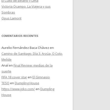
El Culto de Belano y Lima
Victoria Ocampo. La Viajera y sus
Sombras
Opus Lamont
COMENTARIOS RECIENTES
Aurelio Fernández Baca Chávez
en
Camino de Santiago. Día 3. Arzúa, O Coto,
Melide
Anaí
en
Final Review: medias de la
suerte
FIFA 18 cover star
en
El Gimnasio
TESO
en
Dumpling House
https://www.joko.com/
en
Dumpling
House