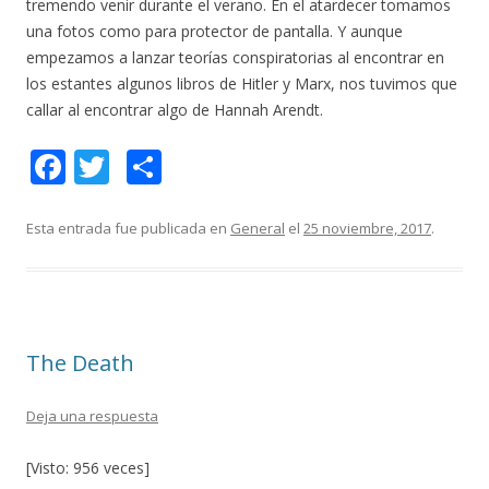
tremendo venir durante el verano. En el atardecer tomamos
una fotos como para protector de pantalla. Y aunque
empezamos a lanzar teorías conspiratorias al encontrar en
los estantes algunos libros de Hitler y Marx, nos tuvimos que
callar al encontrar algo de Hannah Arendt.
F
T
C
ac
w
o
e
itt
m
Esta entrada fue publicada en
General
el
25 noviembre, 2017
.
b
er
p
o
ar
o
ti
The Death
k
r
Deja una respuesta
[Visto: 956 veces]