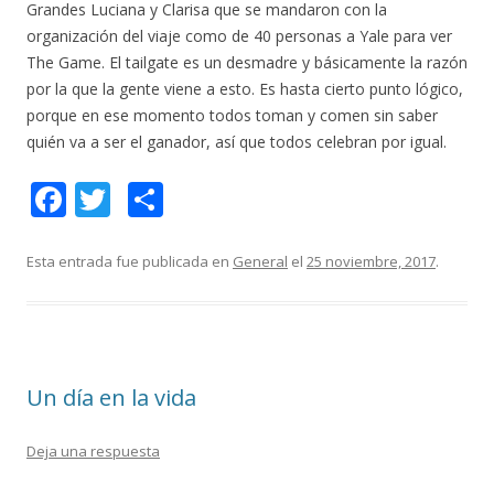
Grandes Luciana y Clarisa que se mandaron con la
organización del viaje como de 40 personas a Yale para ver
The Game. El tailgate es un desmadre y básicamente la razón
por la que la gente viene a esto. Es hasta cierto punto lógico,
porque en ese momento todos toman y comen sin saber
quién va a ser el ganador, así que todos celebran por igual.
F
T
C
ac
w
o
e
itt
m
Esta entrada fue publicada en
General
el
25 noviembre, 2017
.
b
er
p
o
ar
o
ti
Un día en la vida
k
r
Deja una respuesta