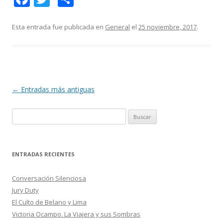
ac
w
o
e
itt
m
Esta entrada fue publicada en
General
el
25 noviembre, 2017
.
b
er
p
o
ar
o
ti
k
r
Navegación
←
Entradas más antiguas
de
B
entradas
u
s
c
ENTRADAS RECIENTES
a
r
Conversación Silenciosa
:
Jury Duty
El Culto de Belano y Lima
Victoria Ocampo. La Viajera y sus Sombras