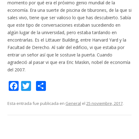
momento por qué era el próximo genio mundial de la
economía. Era una suerte de
piscina de tiburones, de la que si
sales vivo, tiene que ser valioso lo que has descubierto.
Sabía
que este tipo de conversaciones estaban sucediendo en
algún lugar de la universidad, pero estaba tardando en
encontrarlas. Es el Littauer Building, entre Harvard Yard y la
Facultad de Derecho. Al salir del edificio, vi que estaba por
entrar un señor así que le sostuve la puerta. Cuando
agradeció al pasar vi que era Eric Maskin, nobel de economía
del 2007.
F
T
C
ac
w
o
e
itt
m
Esta entrada fue publicada en
General
el
25 noviembre, 2017
.
b
er
p
o
ar
o
ti