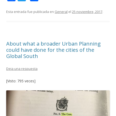
ac
w
o
e
itt
m
Esta entrada fue publicada en
General
el
25 noviembre, 2017
.
b
er
p
o
ar
o
ti
About what a broader Urban Planning
k
r
could have done for the cities of the
Global South
Deja una respuesta
[Visto: 795 veces]