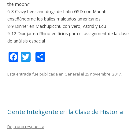
the moon?”
6-8 Crazy beer and dogs de Latin GSD con Mariah
enseñándome los bailes maleados americanos
8-9 Dinner en Machupicchu con Vero, Astrid y Edu
9-12 Dibujar en Rhino edificios para el assignment de la clase
de análisis espacial
F
T
C
ac
w
o
e
itt
m
Esta entrada fue publicada en
General
el
25 noviembre, 2017
.
b
er
p
o
ar
o
ti
Gente Inteligente en la Clase de Historia
k
r
Deja una respuesta