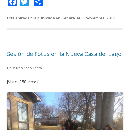
F
T
C
ac
w
o
e
itt
m
Esta entrada fue publicada en
General
el
25 noviembre, 2017
.
b
er
p
o
ar
o
ti
Sesión de Fotos en la Nueva Casa del Lago
k
r
Deja una respuesta
[Visto: 858 veces]