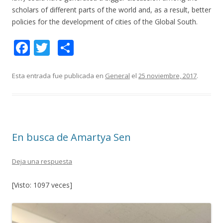
scholars of different parts of the world and, as a result, better
policies for the development of cities of the Global South.
F
T
C
ac
w
o
e
itt
m
Esta entrada fue publicada en
General
el
25 noviembre, 2017
.
b
er
p
o
ar
o
ti
En busca de Amartya Sen
k
r
Deja una respuesta
[Visto: 1097 veces]