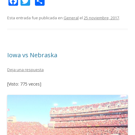
F
T
C
ac
w
o
e
itt
m
Esta entrada fue publicada en
General
el
25 noviembre, 2017
.
b
er
p
o
ar
o
ti
Iowa vs Nebraska
k
r
Deja una respuesta
[Visto: 775 veces]