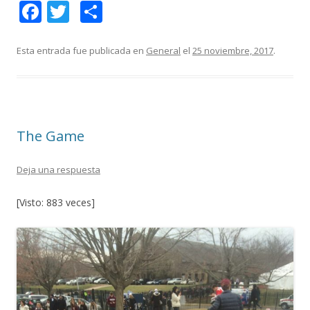
F
T
C
ac
w
o
e
itt
m
Esta entrada fue publicada en
General
el
25 noviembre, 2017
.
b
er
p
o
ar
o
ti
The Game
k
r
Deja una respuesta
[Visto: 883 veces]