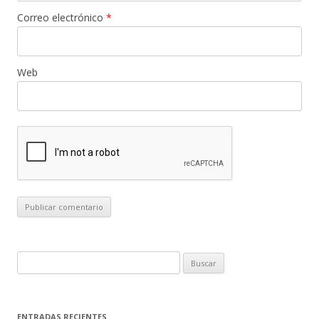
Correo electrónico
*
Web
B
u
s
c
ENTRADAS RECIENTES