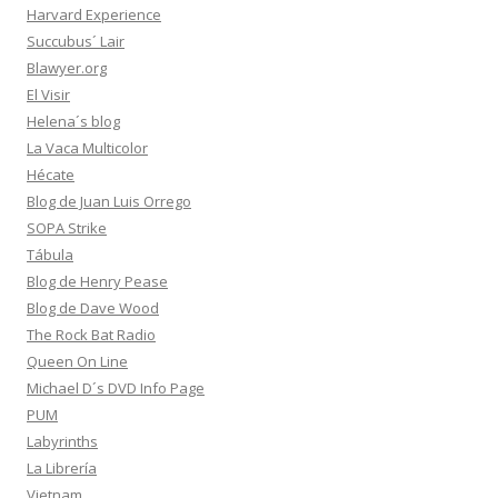
Harvard Experience
Succubus´ Lair
Blawyer.org
El Visir
Helena´s blog
La Vaca Multicolor
Hécate
Blog de Juan Luis Orrego
SOPA Strike
Tábula
Blog de Henry Pease
Blog de Dave Wood
The Rock Bat Radio
Queen On Line
Michael D´s DVD Info Page
PUM
Labyrinths
La Librería
Vietnam