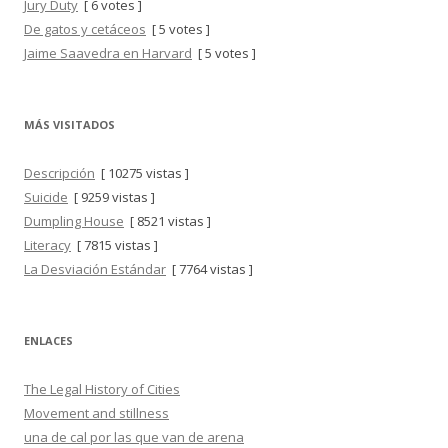
Jury Duty
[ 6 votes ]
De gatos y cetáceos
[ 5 votes ]
Jaime Saavedra en Harvard
[ 5 votes ]
MÁS VISITADOS
Descripción
[ 10275 vistas ]
Suicide
[ 9259 vistas ]
Dumpling House
[ 8521 vistas ]
Literacy
[ 7815 vistas ]
La Desviación Estándar
[ 7764 vistas ]
ENLACES
The Legal History of Cities
Movement and stillness
una de cal por las que van de arena