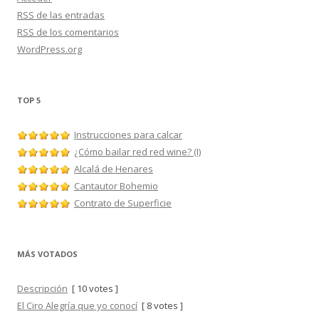
RSS
de las entradas
RSS
de los comentarios
WordPress.org
TOP 5
Instrucciones para calcar
¿Cómo bailar red red wine? (I)
Alcalá de Henares
Cantautor Bohemio
Contrato de Superficie
MÁS VOTADOS
Descripción
[ 10 votes ]
El Ciro Alegría que yo conocí
[ 8 votes ]