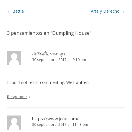
o
ti
k
r
Navegación
←
Battle
Arte y Derecho
→
de
entradas
3 pensamientos en “
Dumpling House
”
สกรีนเสื้อราคาถูก
30 septiembre, 2017 en 9:10 pm
I could not resist commenting. Well written!
↓
Responder
https://www.joko.com/
30 septiembre, 2017 en 11:43 pm