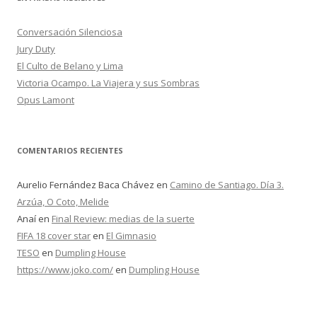
a
r
Conversación Silenciosa
:
Jury Duty
El Culto de Belano y Lima
Victoria Ocampo. La Viajera y sus Sombras
Opus Lamont
COMENTARIOS RECIENTES
Aurelio Fernández Baca Chávez
en
Camino de Santiago. Día 3.
Arzúa, O Coto, Melide
Anaí
en
Final Review: medias de la suerte
FIFA 18 cover star
en
El Gimnasio
TESO
en
Dumpling House
https://www.joko.com/
en
Dumpling House