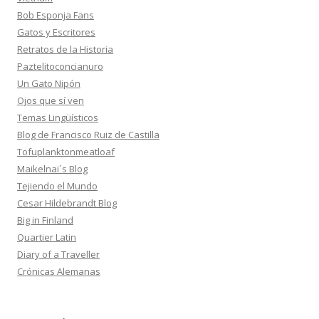
Bob Esponja Fans
Gatos y Escritores
Retratos de la Historia
Paztelitoconcianuro
Un Gato Nipón
Ojos que sí ven
Temas Lingüísticos
Blog de Francisco Ruiz de Castilla
Tofuplanktonmeatloaf
Maikelnai´s Blog
Tejiendo el Mundo
Cesar Hildebrandt Blog
Big in Finland
Quartier Latin
Diary of a Traveller
Crónicas Alemanas