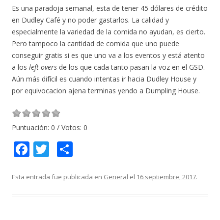
Es una paradoja semanal, esta de tener 45 dólares de crédito
en Dudley Café y no poder gastarlos. La calidad y
especialmente la variedad de la comida no ayudan, es cierto.
Pero tampoco la cantidad de comida que uno puede
conseguir gratis si es que uno va a los eventos y está atento
a los
left-overs
de los que cada tanto pasan la voz en el GSD.
Aún más difícil es cuando intentas ir hacia Dudley House y
por equivocacion ajena terminas yendo a Dumpling House.
Puntuación:
0
/ Votos:
0
F
T
C
ac
w
o
e
itt
m
Esta entrada fue publicada en
General
el
16 septiembre, 2017
.
b
er
p
o
ar