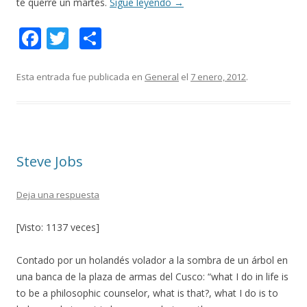
te querré un martes.
Sigue leyendo
→
F
T
C
ac
w
o
e
itt
m
Esta entrada fue publicada en
General
el
7 enero, 2012
.
b
er
p
o
ar
o
ti
Steve Jobs
k
r
Deja una respuesta
[Visto: 1137 veces]
Contado por un holandés volador a la sombra de un árbol en
una banca de la plaza de armas del Cusco: “what I do in life is
to be a philosophic counselor, what is that?, what I do is to