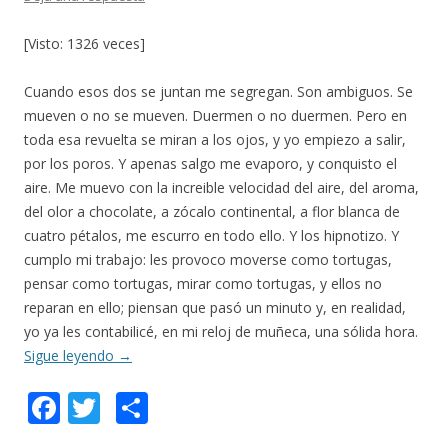
[Visto: 1326 veces]
Cuando esos dos se juntan me segregan. Son ambiguos. Se
mueven o no se mueven. Duermen o no duermen. Pero en
toda esa revuelta se miran a los ojos, y yo empiezo a salir,
por los poros. Y apenas salgo me evaporo, y conquisto el
aire. Me muevo con la increible velocidad del aire, del aroma,
del olor a chocolate, a zócalo continental, a flor blanca de
cuatro pétalos, me escurro en todo ello. Y los hipnotizo. Y
cumplo mi trabajo: les provoco moverse como tortugas,
pensar como tortugas, mirar como tortugas, y ellos no
reparan en ello; piensan que pasó un minuto y, en realidad,
yo ya les contabilicé, en mi reloj de muñeca, una sólida hora.
Sigue leyendo
→
F
T
C
ac
w
o