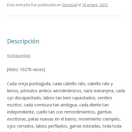
e
itt
m
Esta entrada fue publicada en
General
el
16 enero, 2012
.
b
er
p
o
ar
o
ti
Descripción
k
r
6 respuestas
[Visto: 10276 veces]
Cada oreja puntiaguda, cada cabello ralo, cabello ralo y
lienzo, pómulos ambos aerodinámicos, nariz extranjera, cada
ojo discapacitado, labios tan bien capacitados, cerebro
escritor, cada comisura tan ambigua, cada diente tan
independiente, cuello tan con remordimientos, garritas
escritoras, patas nuevas en el barrio, movimiento ciempiés,
ojos cerrados, labios perfilados, garras estiradas, toda toda