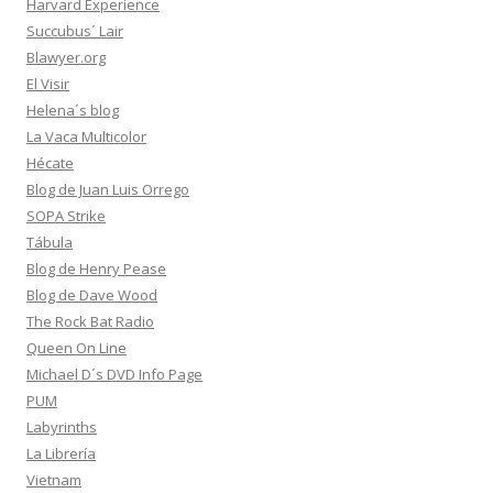
Harvard Experience
Succubus´ Lair
Blawyer.org
El Visir
Helena´s blog
La Vaca Multicolor
Hécate
Blog de Juan Luis Orrego
SOPA Strike
Tábula
Blog de Henry Pease
Blog de Dave Wood
The Rock Bat Radio
Queen On Line
Michael D´s DVD Info Page
PUM
Labyrinths
La Librería
Vietnam