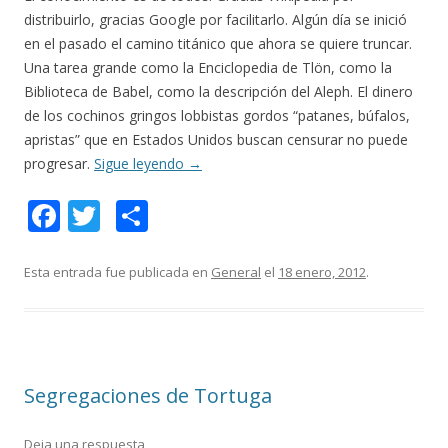
distribuirlo, gracias Google por facilitarlo. Algún día se inició
en el pasado el camino titánico que ahora se quiere truncar.
Una tarea grande como la Enciclopedia de Tlön, como la
Biblioteca de Babel, como la descripción del Aleph. El dinero
de los cochinos gringos lobbistas gordos “patanes, búfalos,
apristas” que en Estados Unidos buscan censurar no puede
progresar.
Sigue leyendo
→
F
T
C
ac
w
o
e
itt
m
Esta entrada fue publicada en
General
el
18 enero, 2012
.
b
er
p
o
ar
o
ti
Segregaciones de Tortuga
k
r
Deja una respuesta