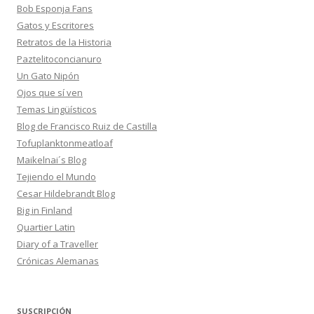
Bob Esponja Fans
Gatos y Escritores
Retratos de la Historia
Paztelitoconcianuro
Un Gato Nipón
Ojos que sí ven
Temas Lingüísticos
Blog de Francisco Ruiz de Castilla
Tofuplanktonmeatloaf
Maikelnai´s Blog
Tejiendo el Mundo
Cesar Hildebrandt Blog
Big in Finland
Quartier Latin
Diary of a Traveller
Crónicas Alemanas
SUSCRIPCIÓN