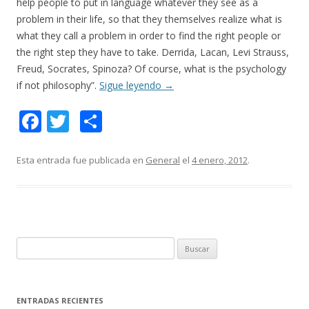
help people to put in language whatever they see as a
problem in their life, so that they themselves realize what is
what they call a problem in order to find the right people or
the right step they have to take. Derrida, Lacan, Levi Strauss,
Freud, Socrates, Spinoza? Of course, what is the psychology
if not philosophy”.
Sigue leyendo
→
F
T
C
ac
w
o
e
itt
m
Esta entrada fue publicada en
General
el
4 enero, 2012
.
b
er
p
o
ar
o
ti
k
r
B
u
s
c
ENTRADAS RECIENTES