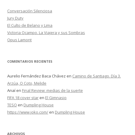
a
r
Conversación Silenciosa
:
Jury Duty
El Culto de Belano y Lima
Victoria Ocampo. La Viajera y sus Sombras
Opus Lamont
COMENTARIOS RECIENTES
Aurelio Fernández Baca Chávez
en
Camino de Santiago. Día 3.
Arzúa, O Coto, Melide
Anaí
en
Final Review: medias de la suerte
FIFA 18 cover star
en
El Gimnasio
TESO
en
Dumpling House
https://www.joko.com/
en
Dumpling House
ARCHIVOS