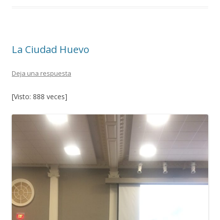
b
er
p
o
ar
o
ti
La Ciudad Huevo
k
r
Deja una respuesta
[Visto: 888 veces]