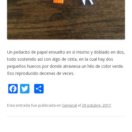
Un pedacito de papel envuelto en sí mismo y doblado en dos,
todo sostenido así con algo de cinta, en la cual hay dos
pequeños huecos por donde atraviesa un hilo de color verde.
Eso reproducido decenas de veces.
F
T
C
ac
w
o
e
itt
m
Esta entrada fue publicada en
General
el
29 octubre, 2017
.
b
er
p
o
ar