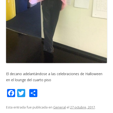
El decano adelantándose a las celebraciones de Halloween
en el lounge del cuarto piso
F
T
C
ac
w
o
e
itt
m
Esta entrada fue publicada en
General
el
27 octubre, 2017
.