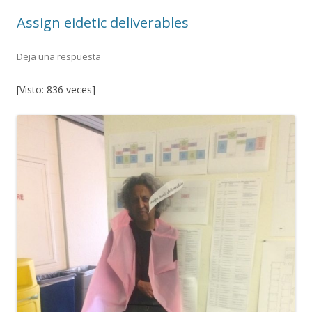
o
ti
Assign eidetic deliverables
k
r
Deja una respuesta
[Visto: 836 veces]