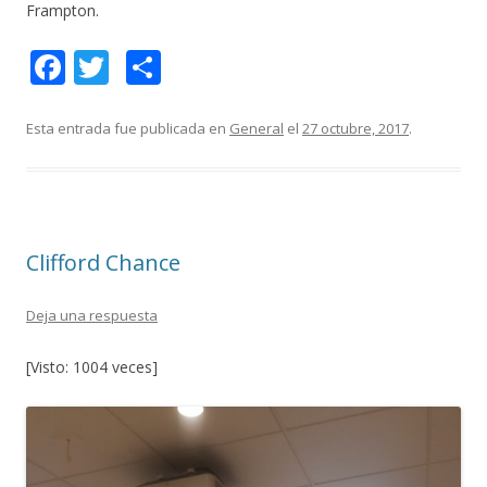
Frampton.
F
T
C
ac
w
o
e
itt
m
Esta entrada fue publicada en
General
el
27 octubre, 2017
.
b
er
p
o
ar
o
ti
Clifford Chance
k
r
Deja una respuesta
[Visto: 1004 veces]