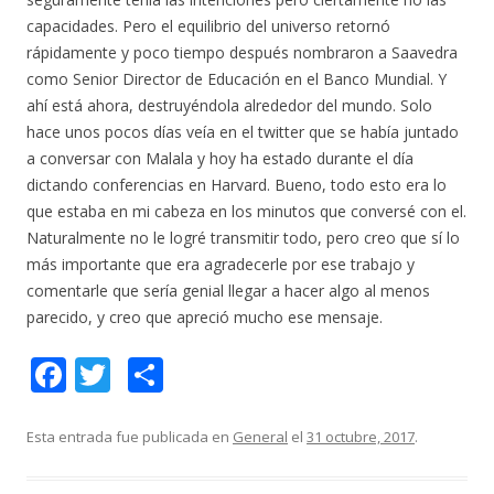
capacidades. Pero el equilibrio del universo retornó
rápidamente y poco tiempo después nombraron a Saavedra
como Senior Director de Educación en el Banco Mundial. Y
ahí está ahora, destruyéndola alrededor del mundo. Solo
hace unos pocos días veía en el twitter que se había juntado
a conversar con Malala y hoy ha estado durante el día
dictando conferencias en Harvard. Bueno, todo esto era lo
que estaba en mi cabeza en los minutos que conversé con el.
Naturalmente no le logré transmitir todo, pero creo que sí lo
más importante que era agradecerle por ese trabajo y
comentarle que sería genial llegar a hacer algo al menos
parecido, y creo que apreció mucho ese mensaje.
F
T
C
ac
w
o
e
itt
m
Esta entrada fue publicada en
General
el
31 octubre, 2017
.
b
er
p