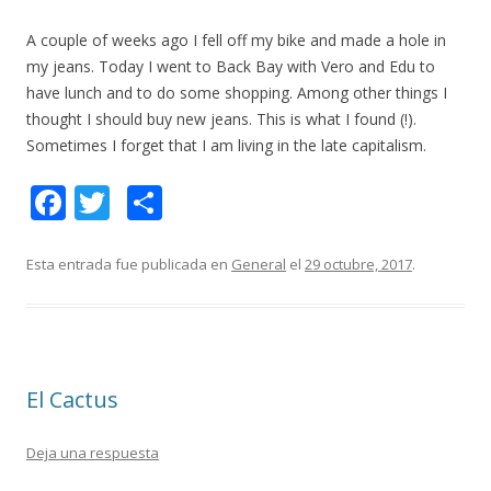
A couple of weeks ago I fell off my bike and made a hole in
my jeans. Today I went to Back Bay with Vero and Edu to
have lunch and to do some shopping. Among other things I
thought I should buy new jeans. This is what I found (!).
Sometimes I forget that I am living in the late capitalism.
F
T
C
ac
w
o
e
itt
m
Esta entrada fue publicada en
General
el
29 octubre, 2017
.
b
er
p
o
ar
o
ti
El Cactus
k
r
Deja una respuesta