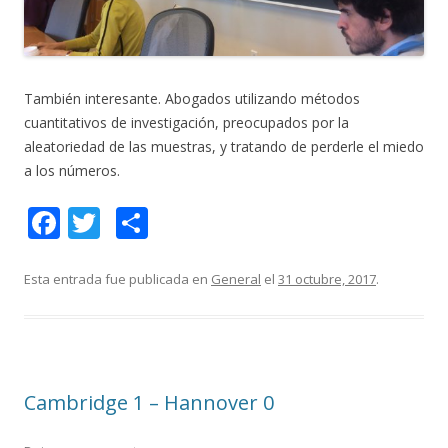
También interesante. Abogados utilizando métodos
cuantitativos de investigación, preocupados por la
aleatoriedad de las muestras, y tratando de perderle el miedo
a los números.
F
T
C
ac
w
o
e
itt
m
Esta entrada fue publicada en
General
el
31 octubre, 2017
.
b
er
p
o
ar
o
ti
Cambridge 1 – Hannover 0
k
r