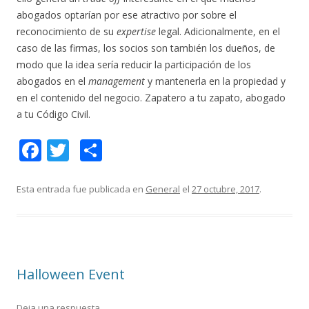
abogados optarían por ese atractivo por sobre el
reconocimiento de su
expertise
legal. Adicionalmente, en el
caso de las firmas, los socios son también los dueños, de
modo que la idea sería reducir la participación de los
abogados en el
management
y mantenerla en la propiedad y
en el contenido del negocio. Zapatero a tu zapato, abogado
a tu Código Civil.
F
T
C
ac
w
o
e
itt
m
Esta entrada fue publicada en
General
el
27 octubre, 2017
.
b
er
p
o
ar
o
ti
Halloween Event
k
r
Deja una respuesta