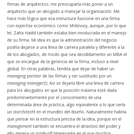
firmas de arquitectos: me preocuparía más poner a un
arquitecto que un abogado a manejar la organización. Me
hace más lógica que esa estructura funcione en una firma
con
expertise
económico como Mckinsey, aunque, por lo que
leí, Zaha Hadid también estaba bien involucrada en el manejo
de su firma. Mi idea es que la administración del negocio
podría dejarse a una línea de carrera paralela y diferente a la
de los abogados, de modo que sea decididamente un MBA el
que se encargue de la gerencia de la firma, incluso a nivel
global. En otras palabras, tendría que dejar de haber un
managing partner
de las firmas y ser sustituido por un
managing manager(!)
. Así se dejaría libre una linea de carrera
para los abogados en que la posición máxima esté dada
predominantemente por el conocimiento de una
determinada área de práctica, algo equivalente a lo que sería
un
starchitecht
en el mundito del diseño. Naturalmente habría
que pensar en la estructura precisa de la idea, porque en el
management
también se encuentra el atractivo del poder y
ello genera un
trade-off
interesante en el que muchos