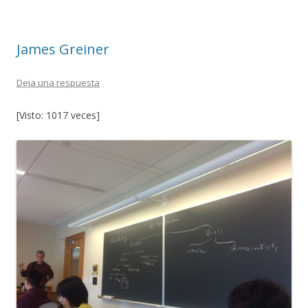
o
ar
o
ti
James Greiner
k
r
Deja una respuesta
[Visto: 1017 veces]