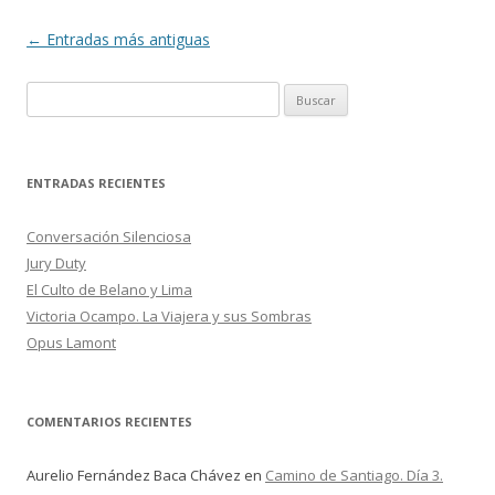
o
ti
k
r
Navegación
←
Entradas más antiguas
de
B
entradas
u
s
c
ENTRADAS RECIENTES
a
r
Conversación Silenciosa
:
Jury Duty
El Culto de Belano y Lima
Victoria Ocampo. La Viajera y sus Sombras
Opus Lamont
COMENTARIOS RECIENTES
Aurelio Fernández Baca Chávez
en
Camino de Santiago. Día 3.