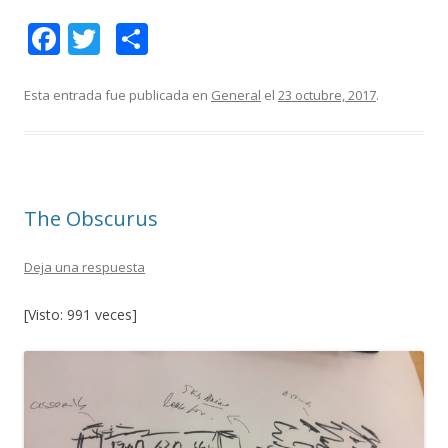
F
T
C
ac
w
o
e
itt
m
Esta entrada fue publicada en
General
el
23 octubre, 2017
.
b
er
p
o
ar
o
ti
The Obscurus
k
r
Deja una respuesta
[Visto: 991 veces]