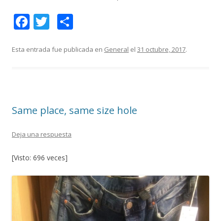
F
T
C
ac
w
o
e
itt
m
Esta entrada fue publicada en
General
el
31 octubre, 2017
.
b
er
p
o
ar
o
ti
Same place, same size hole
k
r
Deja una respuesta
[Visto: 696 veces]