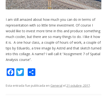
I am still amazed about how much you can do in terms of
representation with so little time investment. Of course I
would like to invest more time in this and produce something
much cooler, but there are so many things to do. I like it how
it is. A one hour class, a couple of hours of work, a couple of
tips by Eduardo, a tree image by Astrid and that sketch turned
into this collage. A name? I will call it “Assignment 7 of Spatial
Analysis course”.
F
T
C
ac
w
o
e
itt
m
Esta entrada fue publicada en
General
el
21 octubre, 2017
.
b
er
p
o
ar