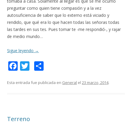
tomaba a casa. Solamente al llegar es que se me ocurrió
preguntar como quien tiene compasión y a la vez
autosuficiencia de saber que lo externo está viciado y
rendido, que qué era lo que hacen todas las señoras todas
las tardes en sus tes. Pues tomar te -me respondió-, y rajar
de medio mundo…
Sigue leyendo
→
F
T
C
ac
w
o
e
itt
m
Esta entrada fue publicada en
General
el
23 marzo, 2014
.
b
er
p
o
ar
o
ti
Terreno
k
r