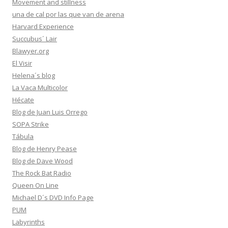
Movement and stillness
una de cal por las que van de arena
Harvard Experience
Succubus´ Lair
Blawyer.org
El Visir
Helena´s blog
La Vaca Multicolor
Hécate
Blog de Juan Luis Orrego
SOPA Strike
Tábula
Blog de Henry Pease
Blog de Dave Wood
The Rock Bat Radio
Queen On Line
Michael D´s DVD Info Page
PUM
Labyrinths