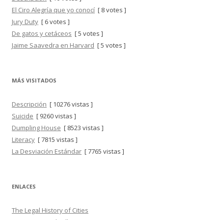
El Ciro Alegría que yo conocí
[ 8 votes ]
Jury Duty
[ 6 votes ]
De gatos y cetáceos
[ 5 votes ]
Jaime Saavedra en Harvard
[ 5 votes ]
MÁS VISITADOS
Descripción
[ 10276 vistas ]
Suicide
[ 9260 vistas ]
Dumpling House
[ 8523 vistas ]
Literacy
[ 7815 vistas ]
La Desviación Estándar
[ 7765 vistas ]
ENLACES
The Legal History of Cities