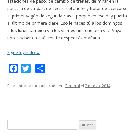
estaciones de paso, de cambio de trenes, de mirar en la
pantalla de salidas, de decifrar el andén y tratar de acercarse
al primer vagón de segunda clase, porque en ese hay puerta
al último de primera clase. Eso le haces tú a los domingos,
a los lunes también y a los viernes una que otra vez. Vaya
uno a saber en qué tren te despedirás mañana.
Sigue leyendo
→
F
T
C
ac
w
o
e
itt
m
Esta entrada fue publicada en
General
el
2 marzo, 2014
.
b
er
p
o
ar
o
ti
k
r
B
u