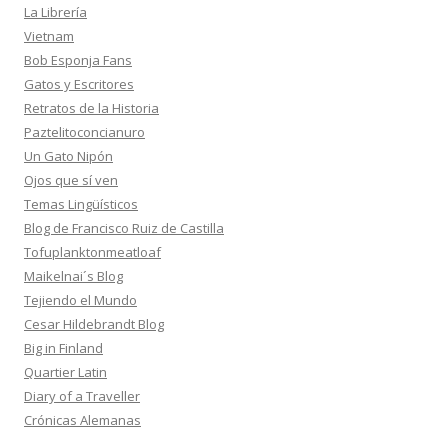
La Librería
Vietnam
Bob Esponja Fans
Gatos y Escritores
Retratos de la Historia
Paztelitoconcianuro
Un Gato Nipón
Ojos que sí ven
Temas Lingüísticos
Blog de Francisco Ruiz de Castilla
Tofuplanktonmeatloaf
Maikelnai´s Blog
Tejiendo el Mundo
Cesar Hildebrandt Blog
Big in Finland
Quartier Latin
Diary of a Traveller
Crónicas Alemanas