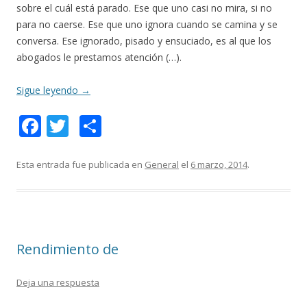
sobre el cuál está parado. Ese que uno casi no mira, si no
para no caerse. Ese que uno ignora cuando se camina y se
conversa. Ese ignorado, pisado y ensuciado, es al que los
abogados le prestamos atención (…).
Sigue leyendo
→
F
T
C
ac
w
o
e
itt
m
Esta entrada fue publicada en
General
el
6 marzo, 2014
.
b
er
p
o
ar
o
ti
Rendimiento de
k
r
Deja una respuesta