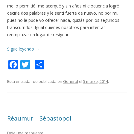
me lo permitió, me acerqué y sin años ni elocuencia logré
decirle dos palabras y le sentí fuerte de nuevo, no por mi,
pues no le pude yo ofrecer nada, quizás por los segundos
transcurridos. Igual quiénes nosotros para intentar
reemplazar en lugar de resignar.
Sigue leyendo
→
F
T
C
ac
w
o
e
itt
m
Esta entrada fue publicada en
General
el
5 marzo, 2014
.
b
er
p
o
ar
o
ti
Réaumur – Sébastopol
k
r
Deja una respuesta