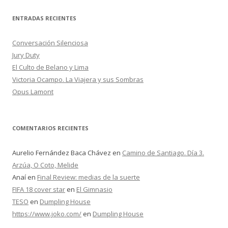
s
c
ENTRADAS RECIENTES
a
r
Conversación Silenciosa
:
Jury Duty
El Culto de Belano y Lima
Victoria Ocampo. La Viajera y sus Sombras
Opus Lamont
COMENTARIOS RECIENTES
Aurelio Fernández Baca Chávez
en
Camino de Santiago. Día 3.
Arzúa, O Coto, Melide
Anaí
en
Final Review: medias de la suerte
FIFA 18 cover star
en
El Gimnasio
TESO
en
Dumpling House
https://www.joko.com/
en
Dumpling House