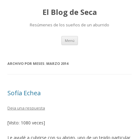
El Blog de Seca
Resúmenes de los sueños de un aburrido
Ir
Menú
al
contenido
ARCHIVO POR MESES:
MARZO 2014
Sofía Echea
Deja una respuesta
[Visto: 1080 veces]
Le ayudé a cubrirse con su abrigo, uno de un tejido particular