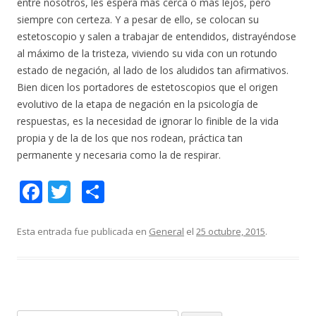
entre nosotros, les espera más cerca o más lejos, pero
siempre con certeza. Y a pesar de ello, se colocan su
estetoscopio y salen a trabajar de entendidos, distrayéndose
al máximo de la tristeza, viviendo su vida con un rotundo
estado de negación, al lado de los aludidos tan afirmativos.
Bien dicen los portadores de estetoscopios que el origen
evolutivo de la etapa de negación en la psicología de
respuestas, es la necesidad de ignorar lo finible de la vida
propia y de la de los que nos rodean, práctica tan
permanente y necesaria como la de respirar.
F
T
C
ac
w
o
e
itt
m
Esta entrada fue publicada en
General
el
25 octubre, 2015
.
b
er
p
o
ar
o
ti