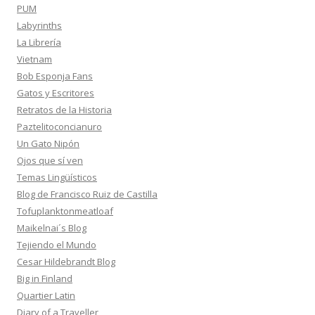
PUM
Labyrinths
La Librería
Vietnam
Bob Esponja Fans
Gatos y Escritores
Retratos de la Historia
Paztelitoconcianuro
Un Gato Nipón
Ojos que sí ven
Temas Lingüísticos
Blog de Francisco Ruiz de Castilla
Tofuplanktonmeatloaf
Maikelnai´s Blog
Tejiendo el Mundo
Cesar Hildebrandt Blog
Big in Finland
Quartier Latin
Diary of a Traveller