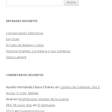
k
r
B
u
s
c
ENTRADAS RECIENTES
a
r
Conversación Silenciosa
:
Jury Duty
El Culto de Belano y Lima
Victoria Ocampo. La Viajera y sus Sombras
Opus Lamont
COMENTARIOS RECIENTES
Aurelio Fernández Baca Chávez
en
Camino de Santiago. Día 3.
Arzúa, O Coto, Melide
Anaí
en
Final Review: medias de la suerte
FIFA 18 cover star
en
El Gimnasio
TESO
en
Dumpling House