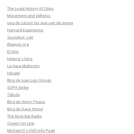
The Legal History of Cities
Movement and stillness
una de cal por las que van de arena
Harvard Experience
Succubus´ Lair
Blawyer.org
El Visir
Helena´s blog
La Vaca Multicolor
Hécate
Blog de Juan Luis Orrego
SOPA Strike
Tábula
Blog de Henry Pease
Blog de Dave Wood
The Rock Bat Radio
Queen On Line
Michael D´s DVD Info Page