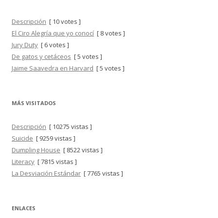
Descripción
[ 10 votes ]
El Ciro Alegría que yo conocí
[ 8 votes ]
Jury Duty
[ 6 votes ]
De gatos y cetáceos
[ 5 votes ]
Jaime Saavedra en Harvard
[ 5 votes ]
MÁS VISITADOS
Descripción
[ 10275 vistas ]
Suicide
[ 9259 vistas ]
Dumpling House
[ 8522 vistas ]
Literacy
[ 7815 vistas ]
La Desviación Estándar
[ 7765 vistas ]
ENLACES