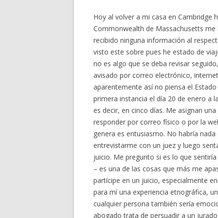
Hoy al volver a mi casa en Cambridge 
Commonwealth de Massachusetts me ha 
recibido ninguna información al respec
visto este sobre pues he estado de viaj
no es algo que se deba revisar seguido
avisado por correo electrónico, interne
aparentemente así no piensa el Estado
primera instancia el día 20 de enero a 
es decir, en cinco días. Me asignan una
responder por correo físico o por la we
genera es entusiasmo. No habría nada 
entrevistarme con un juez y luego sen
juicio. Me pregunto si es lo que sentir
– es una de las cosas que más me apasi
partícipe en un juicio, especialmente e
para mí una experiencia etnográfica, un
cualquier persona también sería emocio
abogado trata de persuadir a un jurad