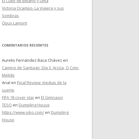
El Culto de Belano y Lima
Victoria Ocampo. La Viajera y sus
Sombras
Opus Lamont
COMENTARIOS RECIENTES
Aurelio Fernández Baca Chávez
en
Camino de Santiago. Día 3. Arzúa, O Coto,
Melide
Anaí
en
Final Review: medias de la
suerte
FIFA 18 cover star
en
El Gimnasio
TESO
en
Dumpling House
https://www.joko.com/
en
Dumpling
House