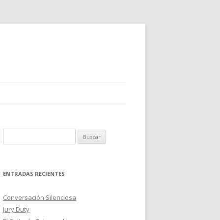
B
u
s
c
ENTRADAS RECIENTES
a
r
Conversación Silenciosa
:
Jury Duty