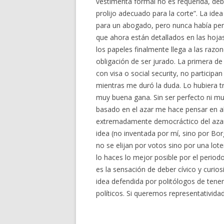
vestimenta formal no es requerida, de
prolijo adecuado para la corte”. La ide
para un abogado, pero nunca había pens
que ahora están detallados en las hojas
los papeles finalmente llega a las razo
obligación de ser jurado. La primera de
con visa o social security, no participa
mientras me duró la duda. Lo hubiera t
muy buena gana. Sin ser perfecto ni m
basado en el azar me hace pensar en alg
extremadamente democráctico del azar 
idea (no inventada por mí, sino por Bo
no se elijan por votos sino por una loter
lo haces lo mejor posible por el periodo
es la sensación de deber cívico y curi
idea defendida por politólogos de tener
políticos. Si queremos representativida