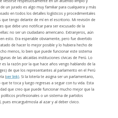
be vestirse respetuosamente en un atuendo limpio y
a de un jurado es algo muy familiar para cualquiera y más
ado en todos los detalles logísticos y procedimentales
 que tengo delante de mí en el escritorio. Mi revisión de
nes que debe uno notificar para ser excusado de la
 ellas: no ser un ciudadano americano. Extranjeros, aún
n en esto. Era esperable obviamente, pero fue divertido
ratado de hacer lo mejor posible y lo hubiera hecho de
ucho menos, lo bien que puede funcionar este sistema
unas de las alicaídas instituciones cívicas de Perú. Lo
es la razón por la que hace años vengo hablando de la
rges) de que los representantes al parlamento en el Perú
ía (
ver link)
. Si la lotería te asigna ser un parlamentario,
 que te toca y luego regresas a seguir con tu vida. Esta
osidad que creo que puede funcionar mucho mejor que la
 políticos profesionales o un sistema de partidos
d, pues encarguémosla al azar y al deber cívico.