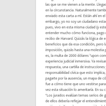
las que se me vienen a la mente. Llegado
en la circunstancia. Naturalmente tam
enviado esta carta a mí. Están ahí en e
embargo, yo no soy un ciudadano estad
pues, vivo en esta misma ciudad (y est
entender mucho cómo funciona, pago mi
recibo de Harvard. Quizás la lógica de
beneficios que da esa condición, pero l
imposición, quizás hasta una molestia
es, la multa de 2000 dólares “upon conv
experiencia judicial inmersiva. Ya revi
respuesta, una cartilla de instruccione
responsabilidad cívica que esto implica
pagarte por la ausencia, un mapa de cóm
fue a cómo tiene que uno vestirse para 
vez esta situación lo ameritaría. En su 
“Los jurados evalúan temas serios de gr
de ellos debería reflejar el entendimien