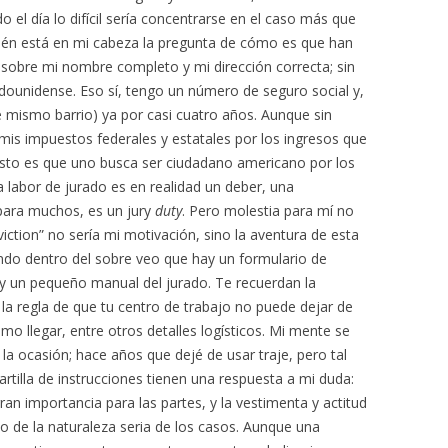
 el día lo difícil sería concentrarse en el caso más que
bién está en mi cabeza la pregunta de cómo es que han
l sobre mi nombre completo y mi dirección correcta; sin
ounidense. Eso sí, tengo un número de seguro social y,
e mismo barrio) ya por casi cuatro años. Aunque sin
s impuestos federales y estatales por los ingresos que
 esto es que uno busca ser ciudadano americano por los
a labor de jurado es en realidad un deber, una
 para muchos, es un jury
duty
. Pero molestia para mí no
iction” no sería mi motivación, sino la aventura de esta
sando dentro del sobre veo que hay un formulario de
s y un pequeño manual del jurado. Te recuerdan la
, la regla de que tu centro de trabajo no puede dejar de
o llegar, entre otros detalles logísticos. Mi mente se
la ocasión; hace años que dejé de usar traje, pero tal
cartilla de instrucciones tienen una respuesta a mi duda:
an importancia para las partes, y la vestimenta y actitud
to de la naturaleza seria de los casos. Aunque una