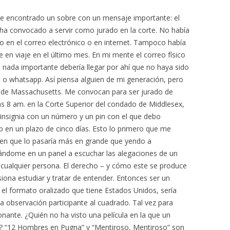
he encontrado un sobre con un mensaje importante: el
convocado a servir como jurado en la corte. No había
to en el correo electrónico o en internet. Tampoco había
e en viaje en el último mes. En mi mente el correo físico
, nada importante debería llegar por ahí que no haya sido
t o whatsapp. Así piensa alguien de mi generación, pero
 de Massachusetts. Me convocan para ser jurado de
las 8 am. en la Corte Superior del condado de Middlesex,
 insignia con un número y un pin con el que debo
b en un plazo de cinco días. Esto lo primero que me
en que lo pasaría más en grande que yendo a
tándome en un panel a escuchar las alegaciones de un
ía cualquier persona. El derecho – y cómo este se produce
ona estudiar y tratar de entender. Entonces ser un
n el formato oralizado que tiene Estados Unidos, sería
a observación participante al cuadrado. Tal vez para
nante. ¿Quién no ha visto una película en la que un
o? “12 Hombres en Pugna” y “Mentiroso, Mentiroso” son