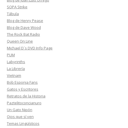
SOPA Strike
Tábula
Blog de Henry Pease
Blog de Dave Wood
The Rock Bat Radio
Queen On Line
Michael D´s DVD Info Page
PUM
Labyrinths
La Librería
Vietnam
Bob Esponja Fans
Gatos y Escritores
Retratos de la Historia
Paztelitoconcianuro
Un Gato Nipón
Ojos que sí ven
Temas Lingüísticos