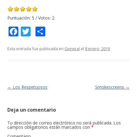
Puntuación:
5
/ Votos:
2
F
T
C
ac
w
o
e
itt
m
Esta entrada fue publicada en
General
el
8 enero, 2019
.
b
er
p
o
ar
o
ti
k
r
Navegación
←
Los Respetuosos
Smokescreens
→
de
entradas
Deja un comentario
Tu dirección de correo electrónico no será publicada.
Los
campos obligatorios están marcados con
*
Comentario