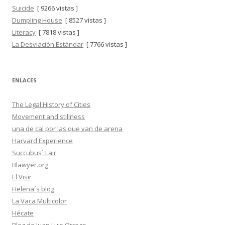
Suicide
[ 9266 vistas ]
Dumpling House
[ 8527 vistas ]
Literacy
[ 7818 vistas ]
La Desviación Estándar
[ 7766 vistas ]
ENLACES
The Legal History of Cities
Movement and stillness
una de cal por las que van de arena
Harvard Experience
Succubus´ Lair
Blawyer.org
El Visir
Helena´s blog
La Vaca Multicolor
Hécate
Blog de Juan Luis Orrego