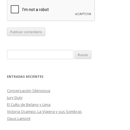
B
u
s
c
ENTRADAS RECIENTES
a
r
Conversación Silenciosa
:
Jury Duty
El Culto de Belano y Lima
Victoria Ocampo. La Viajera y sus Sombras
Opus Lamont