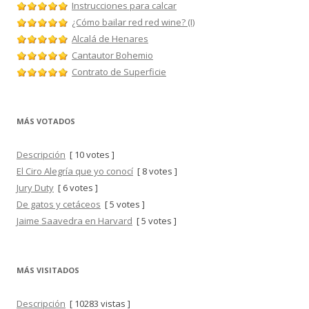
Instrucciones para calcar
¿Cómo bailar red red wine? (I)
Alcalá de Henares
Cantautor Bohemio
Contrato de Superficie
MÁS VOTADOS
Descripción
[ 10 votes ]
El Ciro Alegría que yo conocí
[ 8 votes ]
Jury Duty
[ 6 votes ]
De gatos y cetáceos
[ 5 votes ]
Jaime Saavedra en Harvard
[ 5 votes ]
MÁS VISITADOS
Descripción
[ 10283 vistas ]