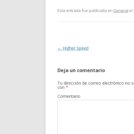
ac
w
o
e
itt
m
Esta entrada fue publicada en
General
el
b
er
p
o
ar
o
ti
k
r
Navegación
←
Higher Speed
de
entradas
Deja un comentario
Tu dirección de correo electrónico no s
con
*
Comentario