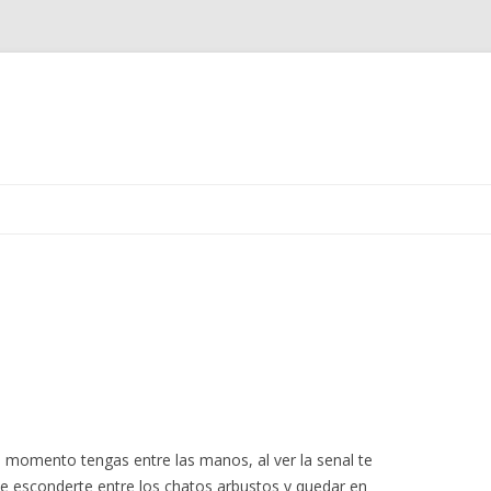
Ir
al
contenido
 momento tengas entre las manos, al ver la senal te
e esconderte entre los chatos arbustos y quedar en