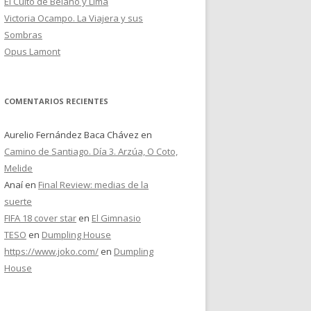
El Culto de Belano y Lima
Victoria Ocampo. La Viajera y sus
Sombras
Opus Lamont
COMENTARIOS RECIENTES
Aurelio Fernández Baca Chávez
en
Camino de Santiago. Día 3. Arzúa, O Coto,
Melide
Anaí
en
Final Review: medias de la
suerte
FIFA 18 cover star
en
El Gimnasio
TESO
en
Dumpling House
https://www.joko.com/
en
Dumpling
House