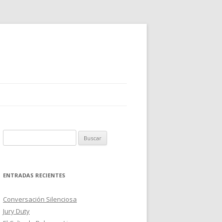
B
u
s
c
ENTRADAS RECIENTES
a
r
Conversación Silenciosa
:
Jury Duty