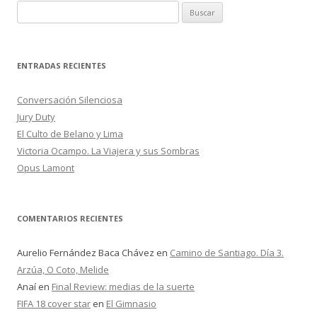
B
u
s
c
ENTRADAS RECIENTES
a
r
Conversación Silenciosa
:
Jury Duty
El Culto de Belano y Lima
Victoria Ocampo. La Viajera y sus Sombras
Opus Lamont
COMENTARIOS RECIENTES
Aurelio Fernández Baca Chávez
en
Camino de Santiago. Día 3.
Arzúa, O Coto, Melide
Anaí
en
Final Review: medias de la suerte
FIFA 18 cover star
en
El Gimnasio