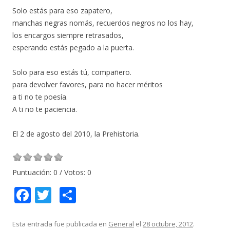
Solo estás para eso zapatero,
manchas negras nomás, recuerdos negros no los hay,
los encargos siempre retrasados,
esperando estás pegado a la puerta.
Solo para eso estás tú, compañero.
para devolver favores, para no hacer méritos
a ti no te poesía.
A ti no te paciencia.
El 2 de agosto del 2010, la Prehistoria.
Puntuación:
0
/ Votos:
0
F
T
C
ac
w
o
e
itt
m
Esta entrada fue publicada en
General
el
28 octubre, 2012
.