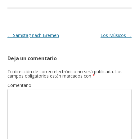
b
er
p
o
ar
o
ti
k
r
Navegación
←
Samstag nach Bremen
Los Músicos
→
de
entradas
Deja un comentario
Tu dirección de correo electrónico no será publicada.
Los
campos obligatorios están marcados con
*
Comentario