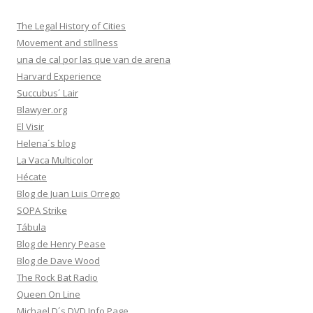
The Legal History of Cities
Movement and stillness
una de cal por las que van de arena
Harvard Experience
Succubus´ Lair
Blawyer.org
El Visir
Helena´s blog
La Vaca Multicolor
Hécate
Blog de Juan Luis Orrego
SOPA Strike
Tábula
Blog de Henry Pease
Blog de Dave Wood
The Rock Bat Radio
Queen On Line
Michael D´s DVD Info Page