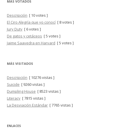
MÁS VOTADOS
Descripción
[ 10 votes ]
El Ciro Alegría que yo conocí
[ 8 votes ]
Jury Duty
[ 6 votes ]
De gatos y cetáceos
[ 5 votes ]
Jaime Saavedra en Harvard
[ 5 votes ]
MÁS VISITADOS
Descripción
[ 10276 vistas ]
Suicide
[ 9260 vistas ]
Dumpling House
[ 8523 vistas ]
Literacy
[ 7815 vistas ]
La Desviación Estándar
[ 7765 vistas ]
ENLACES