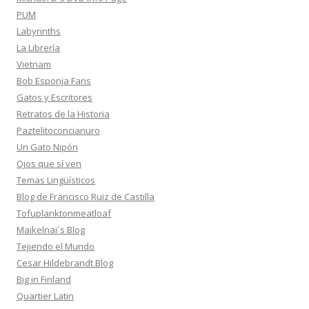
PUM
Labyrinths
La Librería
Vietnam
Bob Esponja Fans
Gatos y Escritores
Retratos de la Historia
Paztelitoconcianuro
Un Gato Nipón
Ojos que sí ven
Temas Lingüísticos
Blog de Francisco Ruiz de Castilla
Tofuplanktonmeatloaf
Maikelnai´s Blog
Tejiendo el Mundo
Cesar Hildebrandt Blog
Big in Finland
Quartier Latin