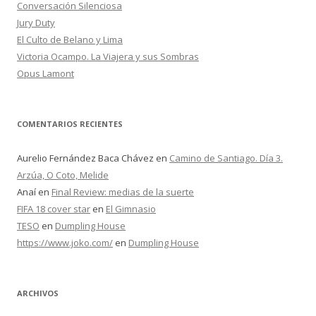
r
Conversación Silenciosa
:
Jury Duty
El Culto de Belano y Lima
Victoria Ocampo. La Viajera y sus Sombras
Opus Lamont
COMENTARIOS RECIENTES
Aurelio Fernández Baca Chávez
en
Camino de Santiago. Día 3.
Arzúa, O Coto, Melide
Anaí
en
Final Review: medias de la suerte
FIFA 18 cover star
en
El Gimnasio
TESO
en
Dumpling House
https://www.joko.com/
en
Dumpling House
ARCHIVOS