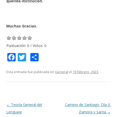
querida institución.
Muchas Gracias.
Puntuación:
0
/ Votos:
0
F
T
C
ac
w
o
e
itt
m
Esta entrada fue publicada en
General
el
19 febrero, 2023
.
b
er
p
o
ar
o
ti
k
r
Navegación
←
Teoría General del
Camino de Santiago. Día 0.
de
Lenguaje
Zamora y Sarria
→