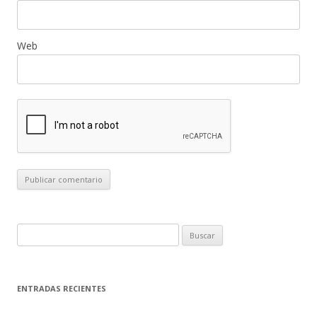
Web
B
u
s
c
ENTRADAS RECIENTES
a