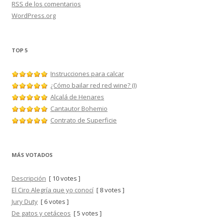
RSS
de los comentarios
WordPress.org
TOP 5
Instrucciones para calcar
¿Cómo bailar red red wine? (I)
Alcalá de Henares
Cantautor Bohemio
Contrato de Superficie
MÁS VOTADOS
Descripción
[ 10 votes ]
El Ciro Alegría que yo conocí
[ 8 votes ]
Jury Duty
[ 6 votes ]
De gatos y cetáceos
[ 5 votes ]