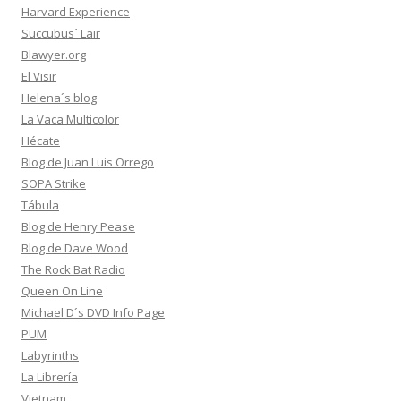
Harvard Experience
Succubus´ Lair
Blawyer.org
El Visir
Helena´s blog
La Vaca Multicolor
Hécate
Blog de Juan Luis Orrego
SOPA Strike
Tábula
Blog de Henry Pease
Blog de Dave Wood
The Rock Bat Radio
Queen On Line
Michael D´s DVD Info Page
PUM
Labyrinths
La Librería
Vietnam