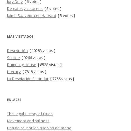
Jury Duty
[ 6 votes ]
De gatos y cetáceos
[ 5 votes ]
Jaime Saavedra en Harvard
[ 5 votes ]
MÁS VISITADOS
Descripción
[ 10283 vistas ]
Suicide
[ 9266 vistas ]
Dumpling House
[ 8528 vistas ]
Literacy
[ 7818 vistas ]
La Desviación Estándar
[ 7766 vistas ]
ENLACES
The Legal History of Cities
Movement and stillness
una de cal por las que van de arena