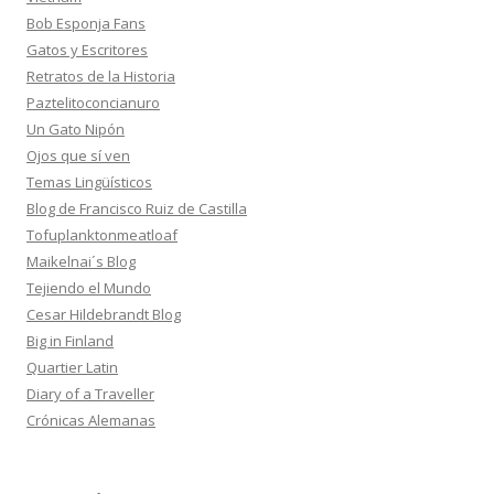
Bob Esponja Fans
Gatos y Escritores
Retratos de la Historia
Paztelitoconcianuro
Un Gato Nipón
Ojos que sí ven
Temas Lingüísticos
Blog de Francisco Ruiz de Castilla
Tofuplanktonmeatloaf
Maikelnai´s Blog
Tejiendo el Mundo
Cesar Hildebrandt Blog
Big in Finland
Quartier Latin
Diary of a Traveller
Crónicas Alemanas