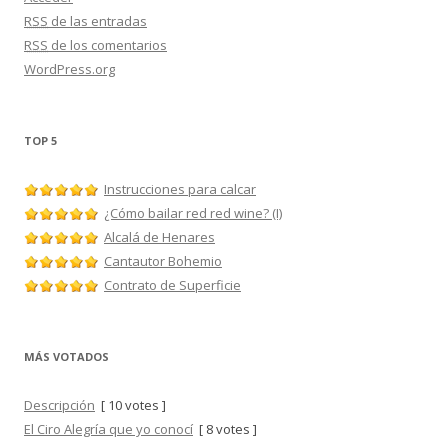
RSS
de las entradas
RSS
de los comentarios
WordPress.org
TOP 5
Instrucciones para calcar
¿Cómo bailar red red wine? (I)
Alcalá de Henares
Cantautor Bohemio
Contrato de Superficie
MÁS VOTADOS
Descripción
[ 10 votes ]
El Ciro Alegría que yo conocí
[ 8 votes ]