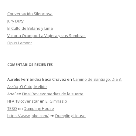
a
r
Conversación Silenciosa
:
Jury Duty
El Culto de Belano y Lima
Victoria Ocampo. La Viajera y sus Sombras
Opus Lamont
COMENTARIOS RECIENTES
Aurelio Fernández Baca Chávez
en
Camino de Santiago. Día 3.
Arzúa, O Coto, Melide
Anaí
en
Final Review: medias de la suerte
FIFA 18 cover star
en
El Gimnasio
TESO
en
Dumpling House
https://www.joko.com/
en
Dumpling House