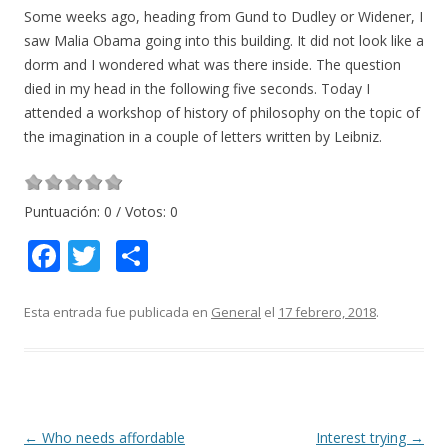
Some weeks ago, heading from Gund to Dudley or Widener, I
saw Malia Obama going into this building. It did not look like a
dorm and I wondered what was there inside. The question
died in my head in the following five seconds. Today I
attended a workshop of history of philosophy on the topic of
the imagination in a couple of letters written by Leibniz.
Puntuación:
0
/ Votos:
0
F
T
C
ac
w
o
e
itt
m
Esta entrada fue publicada en
General
el
17 febrero, 2018
.
b
er
p
o
ar
o
ti
k
r
Navegación
←
Who needs affordable
Interest trying
→