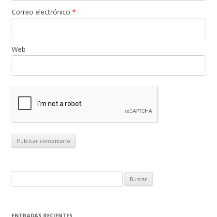
Correo electrónico
*
Web
B
u
s
c
ENTRADAS RECIENTES