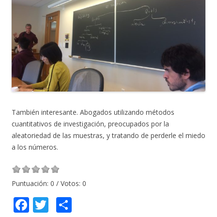
También interesante. Abogados utilizando métodos
cuantitativos de investigación, preocupados por la
aleatoriedad de las muestras, y tratando de perderle el miedo
a los números.
Puntuación:
0
/ Votos:
0
F
T
C