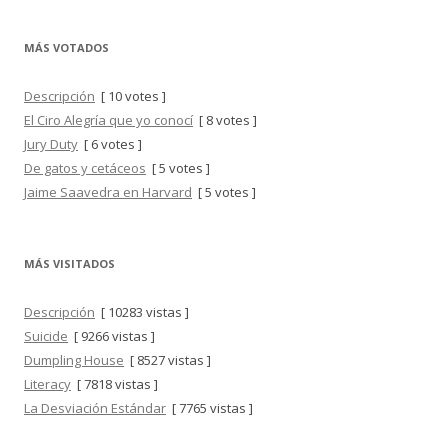
MÁS VOTADOS
Descripción
[ 10 votes ]
El Ciro Alegría que yo conocí
[ 8 votes ]
Jury Duty
[ 6 votes ]
De gatos y cetáceos
[ 5 votes ]
Jaime Saavedra en Harvard
[ 5 votes ]
MÁS VISITADOS
Descripción
[ 10283 vistas ]
Suicide
[ 9266 vistas ]
Dumpling House
[ 8527 vistas ]
Literacy
[ 7818 vistas ]
La Desviación Estándar
[ 7765 vistas ]