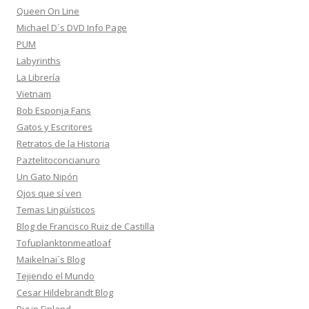
Queen On Line
Michael D´s DVD Info Page
PUM
Labyrinths
La Librería
Vietnam
Bob Esponja Fans
Gatos y Escritores
Retratos de la Historia
Paztelitoconcianuro
Un Gato Nipón
Ojos que sí ven
Temas Lingüísticos
Blog de Francisco Ruiz de Castilla
Tofuplanktonmeatloaf
Maikelnai´s Blog
Tejiendo el Mundo
Cesar Hildebrandt Blog
Big in Finland