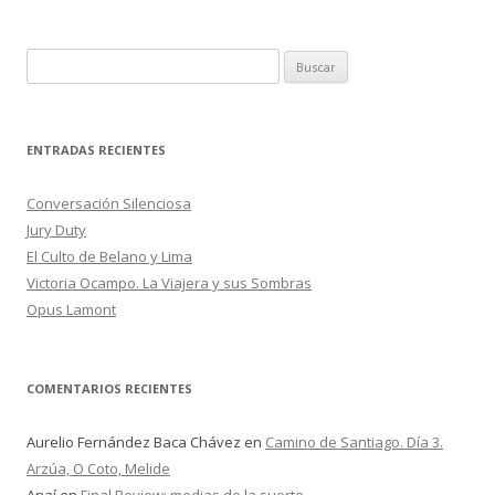
B
u
s
c
ENTRADAS RECIENTES
a
r
Conversación Silenciosa
:
Jury Duty
El Culto de Belano y Lima
Victoria Ocampo. La Viajera y sus Sombras
Opus Lamont
COMENTARIOS RECIENTES
Aurelio Fernández Baca Chávez
en
Camino de Santiago. Día 3.
Arzúa, O Coto, Melide
Anaí
en
Final Review: medias de la suerte