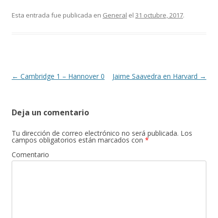
ac
w
o
e
itt
m
Esta entrada fue publicada en
General
el
31 octubre, 2017
.
b
er
p
o
ar
o
ti
k
r
Navegación
←
Cambridge 1 – Hannover 0
Jaime Saavedra en Harvard
→
de
entradas
Deja un comentario
Tu dirección de correo electrónico no será publicada.
Los
campos obligatorios están marcados con
*
Comentario