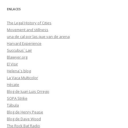
ENLACES
The Legal History of Cities
Movement and stillness
una de cal por las que van de arena
Harvard Experience
Succubus´ Lair
Blawyer.org
El Visir
Helena´s blog
La Vaca Multicolor
Hécate
Blog de Juan Luis Orrego
SOPA Strike
Tábula
Blog de Henry Pease
Blog de Dave Wood
The Rock Bat Radio