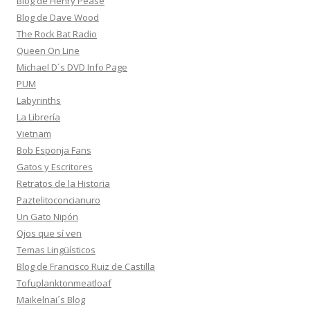
Blog de Henry Pease
Blog de Dave Wood
The Rock Bat Radio
Queen On Line
Michael D´s DVD Info Page
PUM
Labyrinths
La Librería
Vietnam
Bob Esponja Fans
Gatos y Escritores
Retratos de la Historia
Paztelitoconcianuro
Un Gato Nipón
Ojos que sí ven
Temas Lingüísticos
Blog de Francisco Ruiz de Castilla
Tofuplanktonmeatloaf
Maikelnai´s Blog