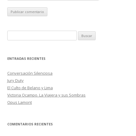
B
u
s
c
ENTRADAS RECIENTES
a
r
Conversación Silenciosa
:
Jury Duty
El Culto de Belano y Lima
Victoria Ocampo. La Viajera y sus Sombras
Opus Lamont
COMENTARIOS RECIENTES