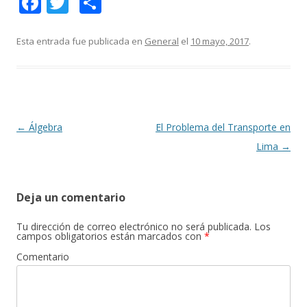
F
T
C
ac
w
o
e
itt
m
Esta entrada fue publicada en
General
el
10 mayo, 2017
.
b
er
p
o
ar
o
ti
k
r
Navegación
←
Álgebra
El Problema del Transporte en
de
Lima
→
entradas
Deja un comentario
Tu dirección de correo electrónico no será publicada.
Los
campos obligatorios están marcados con
*
Comentario