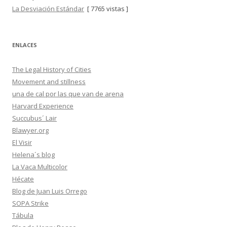
La Desviación Estándar
[ 7765 vistas ]
ENLACES
The Legal History of Cities
Movement and stillness
una de cal por las que van de arena
Harvard Experience
Succubus´ Lair
Blawyer.org
El Visir
Helena´s blog
La Vaca Multicolor
Hécate
Blog de Juan Luis Orrego
SOPA Strike
Tábula