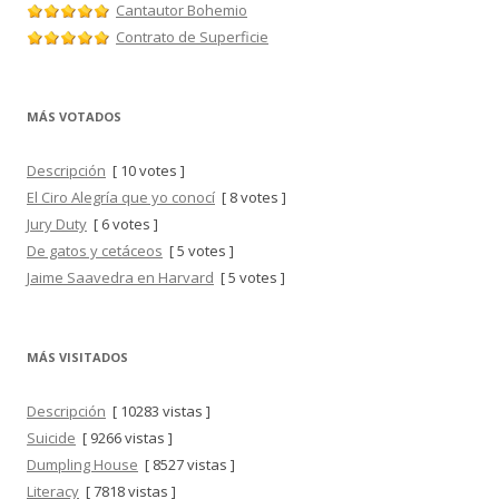
Cantautor Bohemio
Contrato de Superficie
MÁS VOTADOS
Descripción
[ 10 votes ]
El Ciro Alegría que yo conocí
[ 8 votes ]
Jury Duty
[ 6 votes ]
De gatos y cetáceos
[ 5 votes ]
Jaime Saavedra en Harvard
[ 5 votes ]
MÁS VISITADOS
Descripción
[ 10283 vistas ]
Suicide
[ 9266 vistas ]
Dumpling House
[ 8527 vistas ]
Literacy
[ 7818 vistas ]