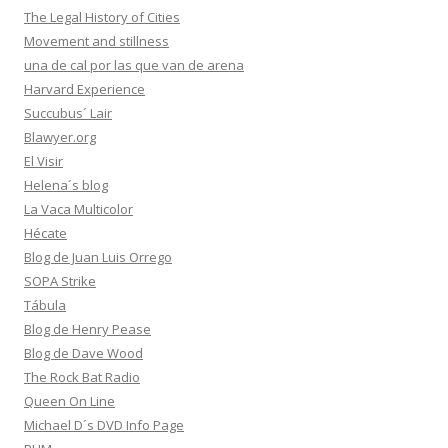
The Legal History of Cities
Movement and stillness
una de cal por las que van de arena
Harvard Experience
Succubus´ Lair
Blawyer.org
El Visir
Helena´s blog
La Vaca Multicolor
Hécate
Blog de Juan Luis Orrego
SOPA Strike
Tábula
Blog de Henry Pease
Blog de Dave Wood
The Rock Bat Radio
Queen On Line
Michael D´s DVD Info Page