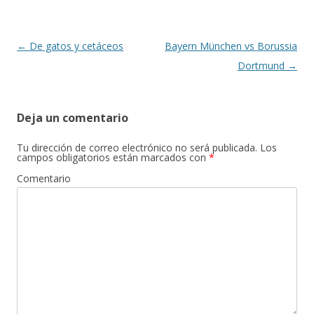
o
ar
o
ti
k
r
Navegación
←
De gatos y cetáceos
Bayern München vs Borussia
de
Dortmund
→
entradas
Deja un comentario
Tu dirección de correo electrónico no será publicada.
Los
campos obligatorios están marcados con
*
Comentario