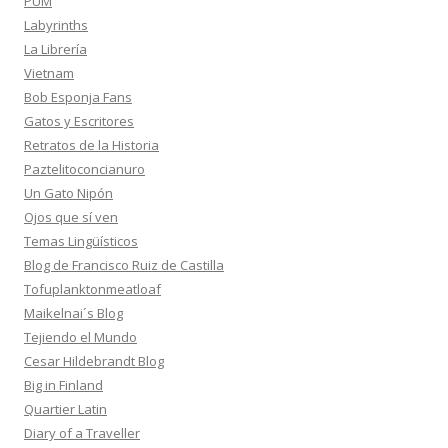
PUM
Labyrinths
La Librería
Vietnam
Bob Esponja Fans
Gatos y Escritores
Retratos de la Historia
Paztelitoconcianuro
Un Gato Nipón
Ojos que sí ven
Temas Lingüísticos
Blog de Francisco Ruiz de Castilla
Tofuplanktonmeatloaf
Maikelnai´s Blog
Tejiendo el Mundo
Cesar Hildebrandt Blog
Big in Finland
Quartier Latin
Diary of a Traveller