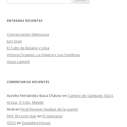
u
s
c
ENTRADAS RECIENTES
a
r
Conversación Silenciosa
:
Jury Duty
El Culto de Belano y Lima
Victoria Ocampo. La Viajera y sus Sombras
Opus Lamont
COMENTARIOS RECIENTES
Aurelio Fernández Baca Chávez
en
Camino de Santiago. Día 3.
Arzúa, O Coto, Melide
Anaí
en
Final Review: medias de la suerte
FIFA 18 cover star
en
El Gimnasio
TESO
en
Dumpling House