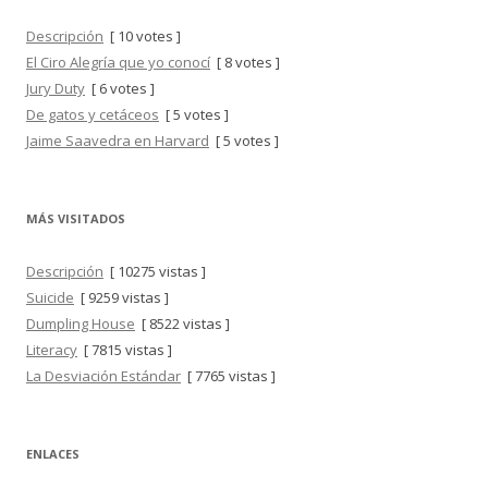
Descripción
[ 10 votes ]
El Ciro Alegría que yo conocí
[ 8 votes ]
Jury Duty
[ 6 votes ]
De gatos y cetáceos
[ 5 votes ]
Jaime Saavedra en Harvard
[ 5 votes ]
MÁS VISITADOS
Descripción
[ 10275 vistas ]
Suicide
[ 9259 vistas ]
Dumpling House
[ 8522 vistas ]
Literacy
[ 7815 vistas ]
La Desviación Estándar
[ 7765 vistas ]
ENLACES