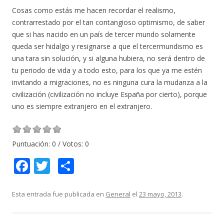
Cosas como estás me hacen recordar el realismo,
contrarrestado por el tan contangioso optimismo, de saber
que si has nacido en un país de tercer mundo solamente
queda ser hidalgo y resignarse a que el tercermundismo es
una tara sin solución, y si alguna hubiera, no será dentro de
tu periodo de vida y a todo esto, para los que ya me estén
invitando a migraciones, no es ninguna cura la mudanza a la
civilización (civilización no incluye España por cierto), porque
uno es siempre extranjero en el extranjero.
Puntuación:
0
/ Votos:
0
F
T
C
ac
w
o
e
itt
m
Esta entrada fue publicada en
General
el
23 mayo, 2013
.
b
er
p