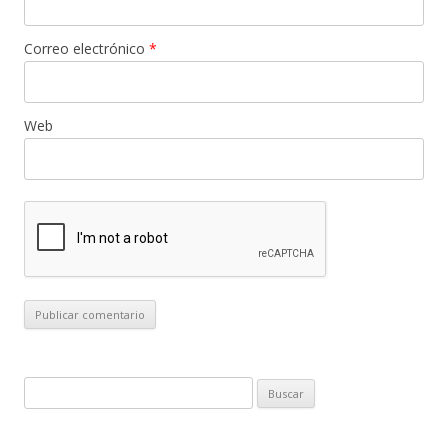
Correo electrónico
*
Web
B
u
s