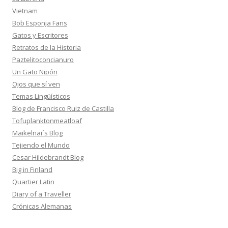
Vietnam
Bob Esponja Fans
Gatos y Escritores
Retratos de la Historia
Paztelitoconcianuro
Un Gato Nipón
Ojos que sí ven
Temas Lingüísticos
Blog de Francisco Ruiz de Castilla
Tofuplanktonmeatloaf
Maikelnai´s Blog
Tejiendo el Mundo
Cesar Hildebrandt Blog
Big in Finland
Quartier Latin
Diary of a Traveller
Crónicas Alemanas