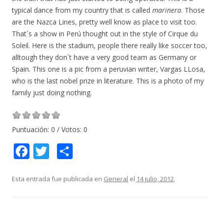
typical dance from my country that is called
marinera
. Those
are the Nazca Lines, pretty well know as place to visit too.
That´s a show in Perú thought out in the style of Cirque du
Soleil. Here is the stadium, people there really like soccer too,
alltough they don´t have a very good team as Germany or
Spain. This one is a pic from a peruvian writer, Vargas LLosa,
who is the last nobel prize in literature. This is a photo of my
family just doing nothing.
Puntuación:
0
/ Votos:
0
F
T
C
ac
w
o
e
itt
m
Esta entrada fue publicada en
General
el
14 julio, 2012
.
b
er
p
o
ar