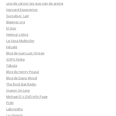
una de cal por las que van de arena
Harvard Experience
Succubus´ Lair
Blawyer.org
El Visir
Helena´s blog
La Vaca Multicolor
Hécate
Blog de Juan Luis Orrego
SOPA Strike
Tábula
Blog de Henry Pease
Blog de Dave Wood
The Rock Bat Radio
Queen On Line
Michael D´s DVD Info Page
PUM
Labyrinths
La Librería