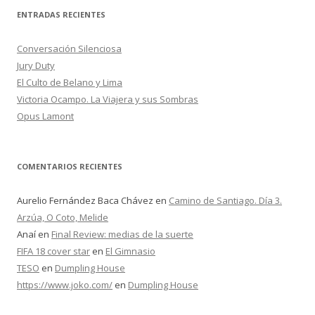
c
ENTRADAS RECIENTES
a
r
Conversación Silenciosa
:
Jury Duty
El Culto de Belano y Lima
Victoria Ocampo. La Viajera y sus Sombras
Opus Lamont
COMENTARIOS RECIENTES
Aurelio Fernández Baca Chávez
en
Camino de Santiago. Día 3.
Arzúa, O Coto, Melide
Anaí
en
Final Review: medias de la suerte
FIFA 18 cover star
en
El Gimnasio
TESO
en
Dumpling House
https://www.joko.com/
en
Dumpling House