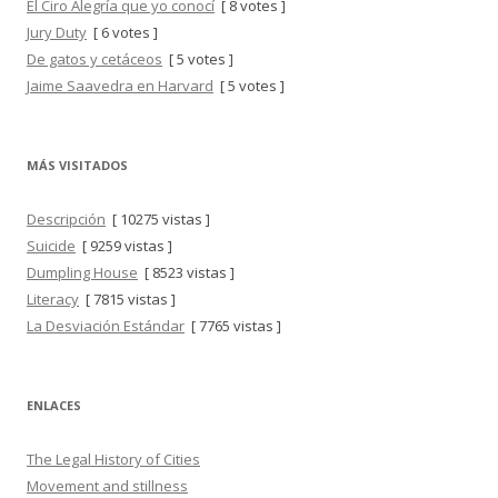
El Ciro Alegría que yo conocí
[ 8 votes ]
Jury Duty
[ 6 votes ]
De gatos y cetáceos
[ 5 votes ]
Jaime Saavedra en Harvard
[ 5 votes ]
MÁS VISITADOS
Descripción
[ 10275 vistas ]
Suicide
[ 9259 vistas ]
Dumpling House
[ 8523 vistas ]
Literacy
[ 7815 vistas ]
La Desviación Estándar
[ 7765 vistas ]
ENLACES
The Legal History of Cities
Movement and stillness