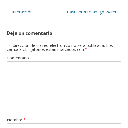
o
ti
k
r
Navegación
←
Interacción
Hasta pronto amigo Ware!
→
de
entradas
Deja un comentario
Tu dirección de correo electrónico no será publicada.
Los
campos obligatorios están marcados con
*
Comentario
Nombre
*