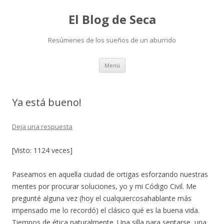
El Blog de Seca
Resúmenes de los sueños de un aburrido
Ir
Menú
al
contenido
Ya está bueno!
Deja una respuesta
[Visto: 1124 veces]
Paseamos en aquella ciudad de ortigas esforzando nuestras
mentes por procurar soluciones, yo y mi Código Civil. Me
pregunté alguna vez (hoy el cualquiercosahablante más
impensado me lo recordó) el clásico qué es la buena vida.
Tiempos de ética naturalmente. Una silla para sentarse, una