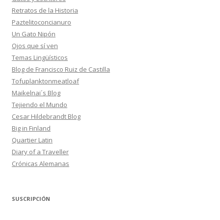
Retratos de la Historia
Paztelitoconcianuro
Un Gato Nipón
Ojos que sí ven
Temas Lingüísticos
Blog de Francisco Ruiz de Castilla
Tofuplanktonmeatloaf
Maikelnai´s Blog
Tejiendo el Mundo
Cesar Hildebrandt Blog
Big in Finland
Quartier Latin
Diary of a Traveller
Crónicas Alemanas
SUSCRIPCIÓN