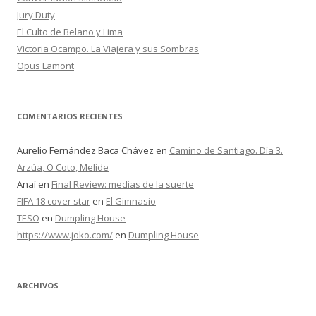
:
Jury Duty
El Culto de Belano y Lima
Victoria Ocampo. La Viajera y sus Sombras
Opus Lamont
COMENTARIOS RECIENTES
Aurelio Fernández Baca Chávez
en
Camino de Santiago. Día 3.
Arzúa, O Coto, Melide
Anaí
en
Final Review: medias de la suerte
FIFA 18 cover star
en
El Gimnasio
TESO
en
Dumpling House
https://www.joko.com/
en
Dumpling House
ARCHIVOS