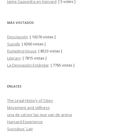
Jaime Saavedra en Harvard
[ 5 votes ]
MÁS VISITADOS
Descripción
[ 10276 vistas ]
Suicide
[ 9260 vistas ]
Dumpling House
[ 8523 vistas ]
Literacy
[ 7815 vistas ]
La Desviación Estándar
[ 7765 vistas ]
ENLACES
The Legal History of Cities
Movement and stillness
una de cal por las que van de arena
Harvard Experience
Succubus´ Lair