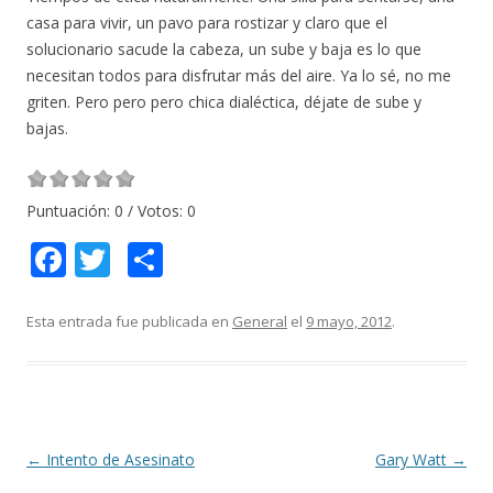
casa para vivir, un pavo para rostizar y claro que el
solucionario sacude la cabeza, un sube y baja es lo que
necesitan todos para disfrutar más del aire. Ya lo sé, no me
griten. Pero pero pero chica dialéctica, déjate de sube y
bajas.
Puntuación:
0
/ Votos:
0
F
T
C
ac
w
o
e
itt
m
Esta entrada fue publicada en
General
el
9 mayo, 2012
.
b
er
p
o
ar
o
ti
k
r
Navegación
←
Intento de Asesinato
Gary Watt
→
de