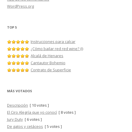
WordPress.org
TOP 5
Instrucciones para calcar
¿Cómo bailar red red wine? (I)
Alcalá de Henares
Cantautor Bohemio
Contrato de Superficie
MÁS VOTADOS
Descripción
[ 10 votes ]
El Ciro Alegría que yo conocí
[ 8 votes ]
Jury Duty
[ 6 votes ]
De gatos y cetáceos
[ 5 votes ]