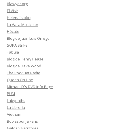
Blawyer.org
El Visir
Helena´s blog
La Vaca Multicolor
Hécate
Blog de Juan Luis Orrego
SOPA Strike
Tábula
Blog de Henry Pease
Blog de Dave Wood
The Rock Bat Radio
Queen On Line
Michael D´s DVD Info Page
PUM
Labyrinths
La Librería
Vietnam
Bob Esponja Fans
Gatos y Escritores