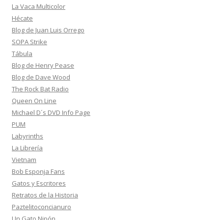
La Vaca Multicolor
Hécate
Blog de Juan Luis Orrego
SOPA Strike
Tábula
Blog de Henry Pease
Blog de Dave Wood
The Rock Bat Radio
Queen On Line
Michael D´s DVD Info Page
PUM
Labyrinths
La Librería
Vietnam
Bob Esponja Fans
Gatos y Escritores
Retratos de la Historia
Paztelitoconcianuro
Un Gato Nipón