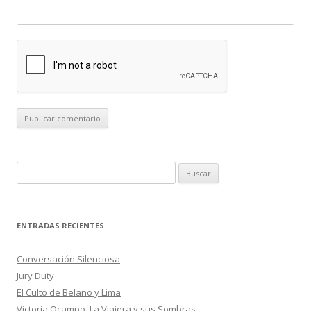
B
u
s
c
ENTRADAS RECIENTES
a
r
Conversación Silenciosa
:
Jury Duty
El Culto de Belano y Lima
Victoria Ocampo. La Viajera y sus Sombras