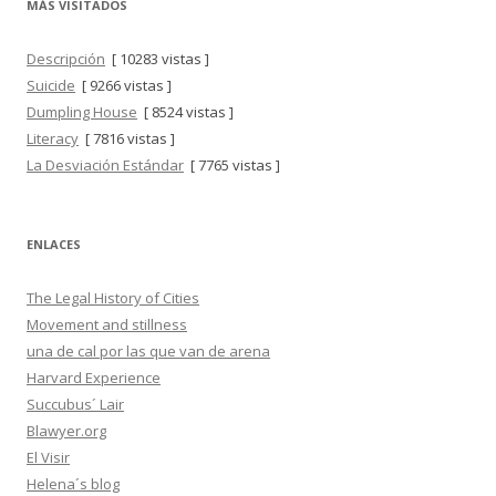
MÁS VISITADOS
Descripción
[ 10283 vistas ]
Suicide
[ 9266 vistas ]
Dumpling House
[ 8524 vistas ]
Literacy
[ 7816 vistas ]
La Desviación Estándar
[ 7765 vistas ]
ENLACES
The Legal History of Cities
Movement and stillness
una de cal por las que van de arena
Harvard Experience
Succubus´ Lair
Blawyer.org
El Visir
Helena´s blog