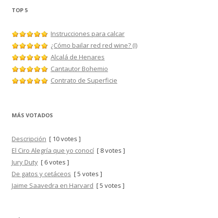
TOP 5
Instrucciones para calcar
¿Cómo bailar red red wine? (I)
Alcalá de Henares
Cantautor Bohemio
Contrato de Superficie
MÁS VOTADOS
Descripción
[ 10 votes ]
El Ciro Alegría que yo conocí
[ 8 votes ]
Jury Duty
[ 6 votes ]
De gatos y cetáceos
[ 5 votes ]
Jaime Saavedra en Harvard
[ 5 votes ]