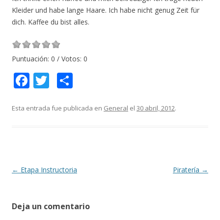
Kleider und habe lange Haare. Ich habe nicht genug Zeit für
dich. Kaffee du bist alles.
Puntuación:
0
/ Votos:
0
F
T
C
ac
w
o
e
itt
m
Esta entrada fue publicada en
General
el
30 abril, 2012
.
b
er
p
o
ar
o
ti
k
r
Navegación
←
Etapa Instructoria
Piratería
→
de
entradas
Deja un comentario