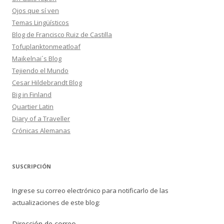
Ojos que sí ven
Temas Lingüísticos
Blog de Francisco Ruiz de Castilla
Tofuplanktonmeatloaf
Maikelnai´s Blog
Tejiendo el Mundo
Cesar Hildebrandt Blog
Big in Finland
Quartier Latin
Diary of a Traveller
Crónicas Alemanas
SUSCRIPCIÓN
Ingrese su correo electrónico para notificarlo de las
actualizaciones de este blog:
Dirección de correo