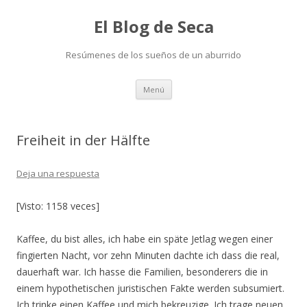
El Blog de Seca
Resúmenes de los sueños de un aburrido
Ir
Menú
al
contenido
Freiheit in der Hälfte
Deja una respuesta
[Visto: 1158 veces]
Kaffee, du bist alles, ich habe ein späte Jetlag wegen einer
fingierten Nacht, vor zehn Minuten dachte ich dass die real,
dauerhaft war. Ich hasse die Familien, besonderers die in
einem hypothetischen juristischen Fakte werden subsumiert.
Ich trinke einen Kaffee und mich bekreuzige. Ich trage neuen