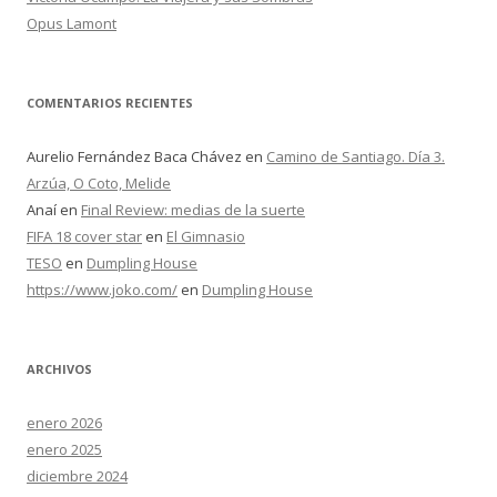
Opus Lamont
COMENTARIOS RECIENTES
Aurelio Fernández Baca Chávez
en
Camino de Santiago. Día 3.
Arzúa, O Coto, Melide
Anaí
en
Final Review: medias de la suerte
FIFA 18 cover star
en
El Gimnasio
TESO
en
Dumpling House
https://www.joko.com/
en
Dumpling House
ARCHIVOS
enero 2026
enero 2025
diciembre 2024