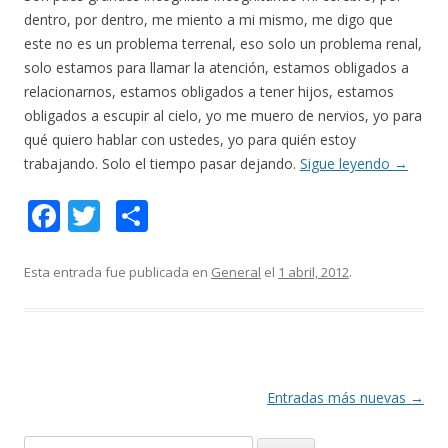
dentro, por dentro, me miento a mi mismo, me digo que
este no es un problema terrenal, eso solo un problema renal,
solo estamos para llamar la atención, estamos obligados a
relacionarnos, estamos obligados a tener hijos, estamos
obligados a escupir al cielo, yo me muero de nervios, yo para
qué quiero hablar con ustedes, yo para quién estoy
trabajando. Solo el tiempo pasar dejando.
Sigue leyendo
→
F
T
C
ac
w
o
e
itt
m
Esta entrada fue publicada en
General
el
1 abril, 2012
.
b
er
p
o
ar
o
ti
k
r
Navegación
Entradas más nuevas
→
de