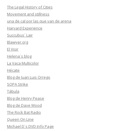
The Legal History of Cities
Movement and stillness
una de cal por las que van de arena
Harvard Experience
Succubus´ Lair
Blawyer.org
El Visir
Helena´s blog
La Vaca Multicolor
Hécate
Blog de Juan Luis Orrego
SOPA Strike
Tábula
Blog de Henry Pease
Blog de Dave Wood
The Rock Bat Radio
Queen On Line
Michael D´s DVD Info Page