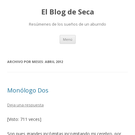
El Blog de Seca
Resúmenes de los sueños de un aburrido
Ir
Menú
al
contenido
ARCHIVO POR MESES:
ABRIL 2012
Monólogo Dos
Deja una respuesta
[Visto: 711 veces]
Son pues grandes incógnitas incognitando mi cerebro, por