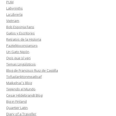
PUM
Labyrinths
La Librería
Vietnam
Bob Esponja Fans
Gatos y Escritores
Retratos de la Historia
Paztelitoconcianuro
Un Gato Nipón
Ojos que sí ven
Temas Lingüísticos
Blog de Francisco Ruiz de Castilla
Tofuplanktonmeatloaf
Maikelnai´s Blog
Tejiendo el Mundo
Cesar Hildebrandt Blog
Big in Finland
Quartier Latin
Diary of a Traveller