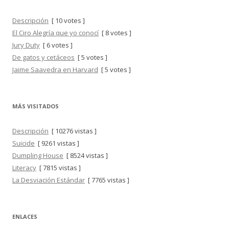
Descripción
[ 10 votes ]
El Ciro Alegría que yo conocí
[ 8 votes ]
Jury Duty
[ 6 votes ]
De gatos y cetáceos
[ 5 votes ]
Jaime Saavedra en Harvard
[ 5 votes ]
MÁS VISITADOS
Descripción
[ 10276 vistas ]
Suicide
[ 9261 vistas ]
Dumpling House
[ 8524 vistas ]
Literacy
[ 7815 vistas ]
La Desviación Estándar
[ 7765 vistas ]
ENLACES