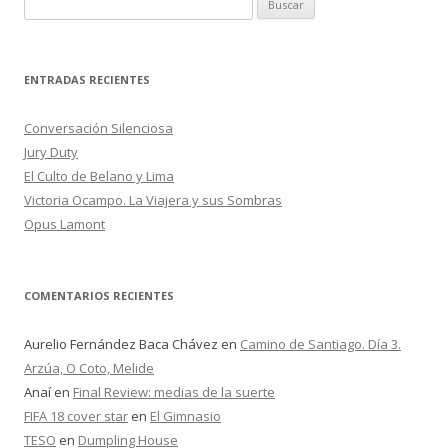
B
entradas
u
s
c
ENTRADAS RECIENTES
a
r
Conversación Silenciosa
:
Jury Duty
El Culto de Belano y Lima
Victoria Ocampo. La Viajera y sus Sombras
Opus Lamont
COMENTARIOS RECIENTES
Aurelio Fernández Baca Chávez
en
Camino de Santiago. Día 3.
Arzúa, O Coto, Melide
Anaí
en
Final Review: medias de la suerte
FIFA 18 cover star
en
El Gimnasio
TESO
en
Dumpling House