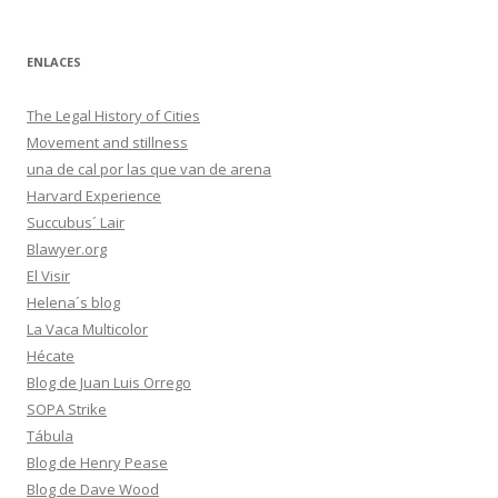
ENLACES
The Legal History of Cities
Movement and stillness
una de cal por las que van de arena
Harvard Experience
Succubus´ Lair
Blawyer.org
El Visir
Helena´s blog
La Vaca Multicolor
Hécate
Blog de Juan Luis Orrego
SOPA Strike
Tábula
Blog de Henry Pease
Blog de Dave Wood