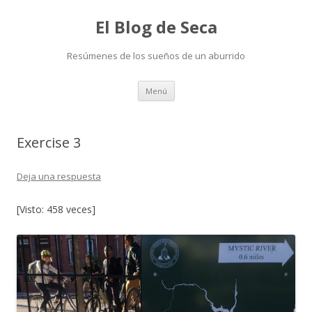
El Blog de Seca
Resúmenes de los sueños de un aburrido
Ir
Menú
al
contenido
Exercise 3
Deja una respuesta
[Visto: 458 veces]