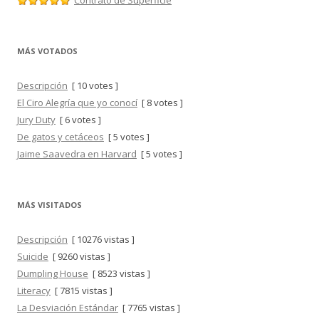
MÁS VOTADOS
Descripción
[ 10 votes ]
El Ciro Alegría que yo conocí
[ 8 votes ]
Jury Duty
[ 6 votes ]
De gatos y cetáceos
[ 5 votes ]
Jaime Saavedra en Harvard
[ 5 votes ]
MÁS VISITADOS
Descripción
[ 10276 vistas ]
Suicide
[ 9260 vistas ]
Dumpling House
[ 8523 vistas ]
Literacy
[ 7815 vistas ]
La Desviación Estándar
[ 7765 vistas ]