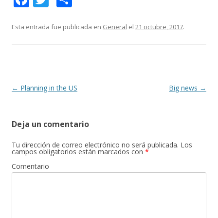
ac
w
o
e
itt
m
Esta entrada fue publicada en
General
el
21 octubre, 2017
.
b
er
p
o
ar
o
ti
k
r
Navegación
←
Planning in the US
Big news
→
de
entradas
Deja un comentario
Tu dirección de correo electrónico no será publicada.
Los
campos obligatorios están marcados con
*
Comentario