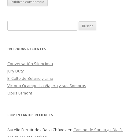
B
u
s
c
ENTRADAS RECIENTES
a
r
Conversación Silenciosa
:
Jury Duty
El Culto de Belano y Lima
Victoria Ocampo. La Viajera y sus Sombras
Opus Lamont
COMENTARIOS RECIENTES
Aurelio Fernández Baca Chávez
en
Camino de Santiago. Día 3.
Arzúa, O Coto, Melide