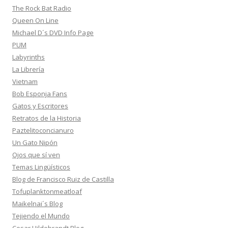
The Rock Bat Radio
Queen On Line
Michael D´s DVD Info Page
PUM
Labyrinths
La Librería
Vietnam
Bob Esponja Fans
Gatos y Escritores
Retratos de la Historia
Paztelitoconcianuro
Un Gato Nipón
Ojos que sí ven
Temas Lingüísticos
Blog de Francisco Ruiz de Castilla
Tofuplanktonmeatloaf
Maikelnai´s Blog
Tejiendo el Mundo
Cesar Hildebrandt Blog