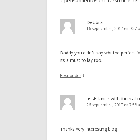
2 pensamientos en “
Destruction?
”
Debbra
16 septiembre, 2017 en 9:57 
Daddy you didn?t say wһat the perfect f
Its a must to lay too.
↓
Responder
assistance with funeral 
26 septiembre, 2017 en 7:58 
Thanks very interesting blog!