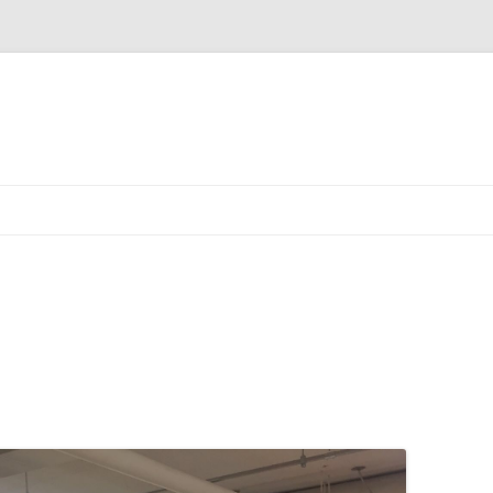
Ir
al
contenido