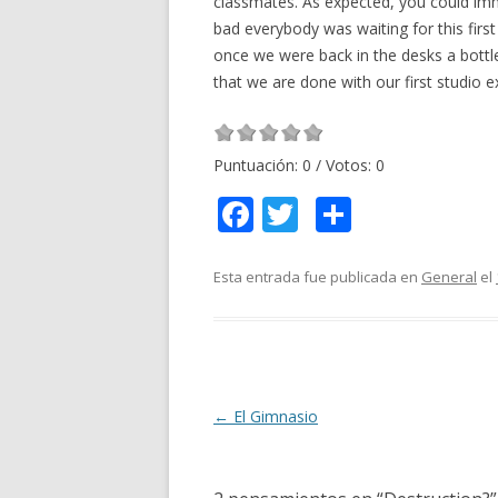
classmates. As expected, you could im
bad everybody was waiting for this firs
once we were back in the desks a bot
that we are done with our first studio ex
Puntuación:
0
/ Votos:
0
F
T
C
ac
w
o
e
itt
m
Esta entrada fue publicada en
General
el
b
er
p
o
ar
o
ti
k
r
Navegación
←
El Gimnasio
de
entradas