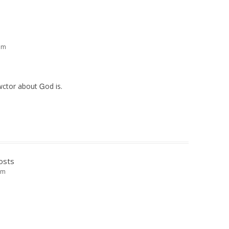
pm
wctor about Ꮐod iѕ.
costs
am