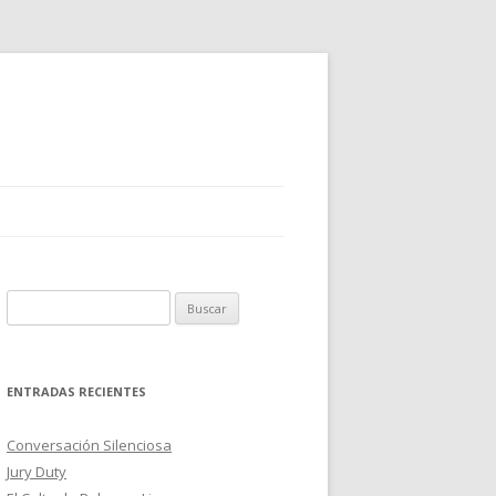
B
u
s
c
ENTRADAS RECIENTES
a
r
Conversación Silenciosa
:
Jury Duty