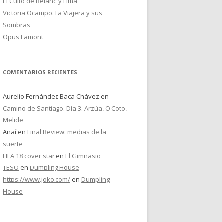
El Culto de Belano y Lima
Victoria Ocampo. La Viajera y sus
Sombras
Opus Lamont
COMENTARIOS RECIENTES
Aurelio Fernández Baca Chávez
en
Camino de Santiago. Día 3. Arzúa, O Coto,
Melide
Anaí
en
Final Review: medias de la
suerte
FIFA 18 cover star
en
El Gimnasio
TESO
en
Dumpling House
https://www.joko.com/
en
Dumpling
House