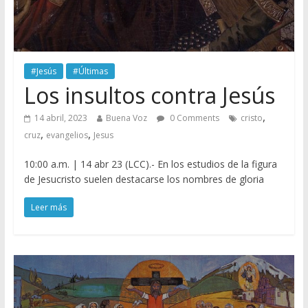
#Jesús
#Últimas
Los insultos contra Jesús
,
14 abril, 2023
Buena Voz
0 Comments
cristo
,
,
cruz
evangelios
Jesus
10:00 a.m. | 14 abr 23 (LCC).- En los estudios de la figura
de Jesucristo suelen destacarse los nombres de gloria
Leer más