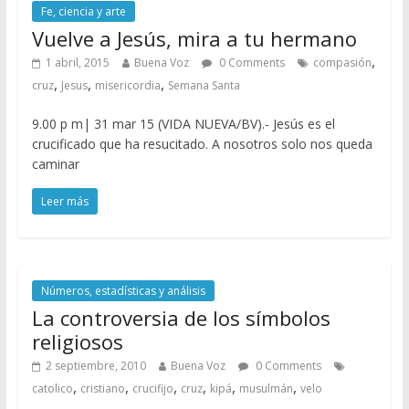
Fe, ciencia y arte
Vuelve a Jesús, mira a tu hermano
,
1 abril, 2015
Buena Voz
0 Comments
compasión
,
,
,
cruz
Jesus
misericordia
Semana Santa
9.00 p m| 31 mar 15 (VIDA NUEVA/BV).- Jesús es el
crucificado que ha resucitado. A nosotros solo nos queda
caminar
Leer más
Números, estadísticas y análisis
La controversia de los símbolos
religiosos
2 septiembre, 2010
Buena Voz
0 Comments
,
,
,
,
,
,
catolico
cristiano
crucifijo
cruz
kipá
musulmán
velo