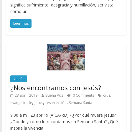
significa sufrimiento, desgracia y humillación, ser vista
como un
Leer más
#Jesús
¿Nos encontramos con Jesús?
,
23 abril, 2019
Buena Voz
0 Comments
cruz
,
,
,
,
evangelio
fe
Jesus
resurrección
Semana Santa
9:00 a m| 23 abr 19 (AICA/RD).- ¿Por qué muere Jesús?
¿Dónde y cómo lo recordamos en Semana Santa? ¿Qué
inspira la vivencia