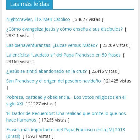
Las más leídas
Nightcrawler, El X-Men Católico
[ 34627 vistas ]
¿Cómo evangeliza Jesús y cómo enseña a sus discípulos?
[
28311 vistas ]
Las bienaventuranzas: ¿Lucas versus Mateo?
[ 23209 vistas ]
La encíclica “Laudato si” del Papa Francisco en 50 frases
[
23160 vistas ]
¿Jesús se sintió abandonado en la cruz?
[ 22416 vistas ]
San Francisco y el origen del pesebre navideño
[ 21425 vistas
]
Pobreza, castidad y obediencia… Los votos religiosos en el
siglo XXI
[ 21227 vistas ]
‘El Dador de Recuerdos’: Una realidad que omite lo que nos
hace humanos
[ 17265 vistas ]
Frases más importantes del Papa Francisco en la JMJ 2013
(Brasil)
[ 15921 vistas ]