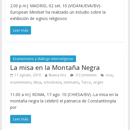
2.00 p m| MADRID, 02 set. 10 (VIDANUEVA/BV).-
European Mindset ha realizado un estudio sobre la
exhibición de signos religiosos
Leer más
Ecumenismo y diálogo interreligioso
La misa en la Montaña Negra
,
17 agosto, 2010
Buena Voz
0 Comments
cruz
,
,
,
,
,
ecumenismo
Misa
ortodoxos
otomano
Turco
virgen
11.00 a m| ROMA, 17 ago. 10 (CHIESA/BV).-La misa en la
montaña negra la celebró el patriarca de Constantinopla
por
Leer más