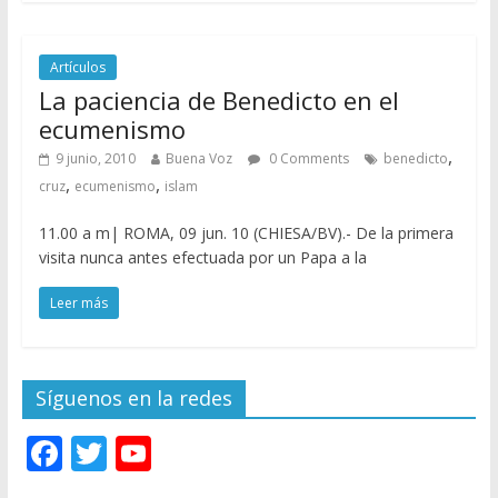
Artículos
La paciencia de Benedicto en el
ecumenismo
,
9 junio, 2010
Buena Voz
0 Comments
benedicto
,
,
cruz
ecumenismo
islam
11.00 a m| ROMA, 09 jun. 10 (CHIESA/BV).- De la primera
visita nunca antes efectuada por un Papa a la
Leer más
Síguenos en la redes
F
T
Y
ac
w
o