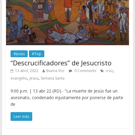
#Jesús
#Top
“Descrucificadores” de Jesucristo
,
13 abril, 2022
Buena Voz
0 Comments
cruz
,
,
evangelio
Jesus
Semana Santa
9:00 p.m. | 13 abr 22 (RD).- “La muerte de Jesús fue un
asesinato, condenado injustamente por ponerse de parte
de
Leer más