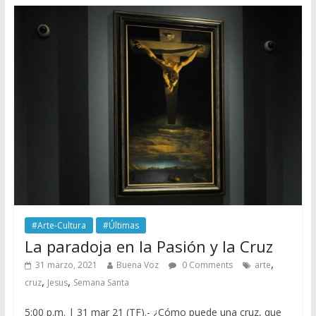
#Arte-Cultura
#Últimas
La paradoja en la Pasión y la Cruz
,
31 marzo, 2021
Buena Voz
0 Comments
arte
,
,
cruz
Jesus
Semana Santa
5:00 p.m. | 31 mar 21 (TF).- ¿Cómo puede una cruz, que