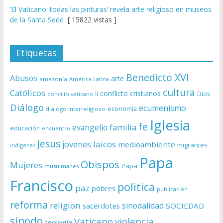
‘El Vaticano: todas las pinturas’ revela arte religioso en museos
de la Santa Sede
[ 15822 vistas ]
Etiquetas
Benedicto XVI
Abusos
arte
amazonía
América Latina
cultura
Católicos
conflicto
cristianos
Dios
concilio vaticano II
Diálogo
ecumenismo
economía
diálogo interreligioso
Iglesia
fe
evangelio
familia
educación
encuentro
Jesus
laicos
jovenes
medioambiente
migrantes
indígenas
Papa
Obispos
Mujeres
Papa
musulmanes
Francisco
politica
paz
pobres
publicación
reforma
religion
sinodalidad
sacerdotes
SOCIEDAD
sínodo
Vaticano
violencia
teología