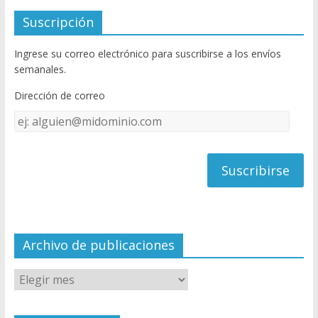
e
itt
u
Suscripción
b
er
T
Ingrese su correo electrónico para suscribirse a los envíos
o
u
semanales.
o
b
Dirección de correo
k
e
Dirección
C
de
h
correo
a
n
n
el
Archivo de publicaciones