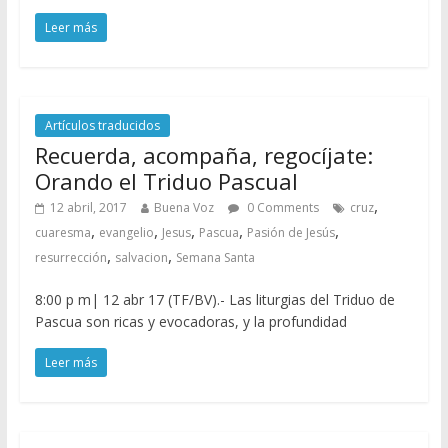
Leer más
Artículos traducidos
Recuerda, acompaña, regocíjate:
Orando el Triduo Pascual
,
12 abril, 2017
Buena Voz
0 Comments
cruz
,
,
,
,
,
cuaresma
evangelio
Jesus
Pascua
Pasión de Jesús
,
,
resurrección
salvacion
Semana Santa
8:00 p m| 12 abr 17 (TF/BV).- Las liturgias del Triduo de
Pascua son ricas y evocadoras, y la profundidad
Leer más