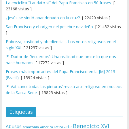
La encíclica “Laudato si” del Papa Francisco en 50 frases
[
23168 vistas ]
¿Jesús se sintió abandonado en la cruz?
[ 22420 vistas ]
San Francisco y el origen del pesebre navideño
[ 21432 vistas
]
Pobreza, castidad y obediencia… Los votos religiosos en el
siglo XXI
[ 21237 vistas ]
‘El Dador de Recuerdos’: Una realidad que omite lo que nos
hace humanos
[ 17272 vistas ]
Frases más importantes del Papa Francisco en la JMJ 2013
(Brasil)
[ 15924 vistas ]
‘El Vaticano: todas las pinturas’ revela arte religioso en museos
de la Santa Sede
[ 15825 vistas ]
Etiquetas
Benedicto XVI
Abusos
arte
amazonía
América Latina