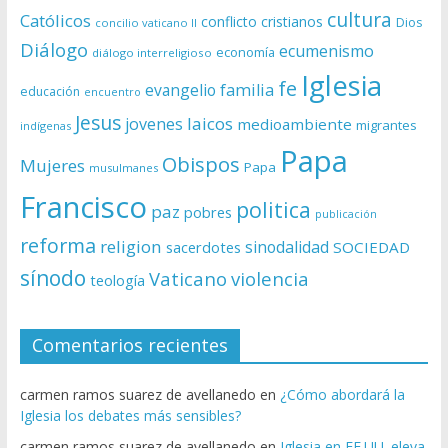
cultura
Católicos
conflicto
cristianos
Dios
concilio vaticano II
Diálogo
ecumenismo
economía
diálogo interreligioso
Iglesia
fe
evangelio
familia
educación
encuentro
Jesus
laicos
jovenes
medioambiente
migrantes
indígenas
Papa
Obispos
Mujeres
Papa
musulmanes
Francisco
politica
paz
pobres
publicación
reforma
religion
sinodalidad
sacerdotes
SOCIEDAD
sínodo
Vaticano
violencia
teología
Comentarios recientes
carmen ramos suarez de avellanedo
en
¿Cómo abordará la
Iglesia los debates más sensibles?
carmen ramos suarez de avellanedo
en
Iglesia en EE.UU. eleva