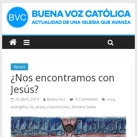
#Jesús
¿Nos encontramos con
Jesús?
,
23 abril, 2019
Buena Voz
0 Comments
cruz
,
,
,
,
evangelio
fe
Jesus
resurrección
Semana Santa