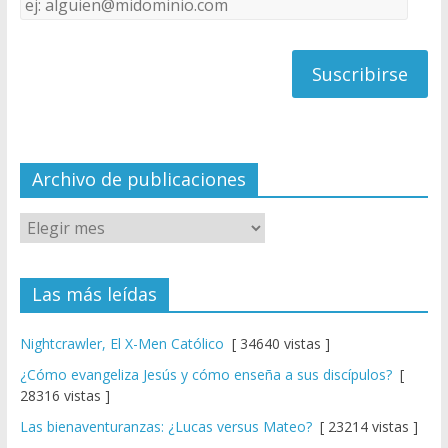
C
de
h
correo
a
n
n
el
Archivo de publicaciones
Las más leídas
Nightcrawler, El X-Men Católico
[ 34640 vistas ]
¿Cómo evangeliza Jesús y cómo enseña a sus discípulos?
[
28316 vistas ]
Las bienaventuranzas: ¿Lucas versus Mateo?
[ 23214 vistas ]