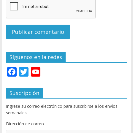
Síguenos en la redes
F
T
Y
ac
w
o
e
itt
u
Suscripción
b
er
T
Ingrese su correo electrónico para suscribirse a los envíos
o
u
semanales.
o
b
Dirección de correo
k
e
Dirección