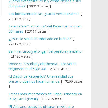
¿Cómo evangeliza Jesús y cómo enseña a sus
discípulos?
[ 28313 vistas ]
Las bienaventuranzas: ¿Lucas versus Mateo?
[
23210 vistas ]
La encíclica “Laudato si” del Papa Francisco en
50 frases
[ 23161 vistas ]
¿Jesús se sintió abandonado en la cruz?
[
22417 vistas ]
San Francisco y el origen del pesebre navideño
[ 21426 vistas ]
Pobreza, castidad y obediencia… Los votos
religiosos en el siglo XXI
[ 21231 vistas ]
‘El Dador de Recuerdos’: Una realidad que
omite lo que nos hace humanos
[ 17266 vistas
]
Frases más importantes del Papa Francisco en
la JMJ 2013 (Brasil)
[ 15923 vistas ]
‘El Vaticano: todas las pinturas’ revela arte