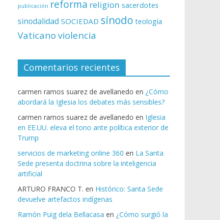
reforma
religion
sacerdotes
publicación
sínodo
sinodalidad
SOCIEDAD
teología
Vaticano
violencia
Comentarios recientes
carmen ramos suarez de avellanedo
en
¿Cómo
abordará la Iglesia los debates más sensibles?
carmen ramos suarez de avellanedo
en
Iglesia
en EE.UU. eleva el tono ante política exterior de
Trump
servicios de marketing online 360
en
La Santa
Sede presenta doctrina sobre la inteligencia
artificial
ARTURO FRANCO T.
en
Histórico: Santa Sede
devuelve artefactos indígenas
Ramón Puig dela Bellacasa
en
¿Cómo surgió la