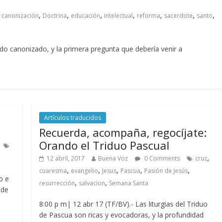
,
,
,
,
,
,
,
canonización
Doctrina
educación
intelectual
reforma
sacerdote
santo
do canonizado, y la primera pregunta que debería venir a
Artículos traducidos
Recuerda, acompaña, regocíjate:
Orando el Triduo Pascual
,
12 abril, 2017
Buena Voz
0 Comments
cruz
,
,
,
,
,
cuaresma
evangelio
Jesus
Pascua
Pasión de Jesús
o e
,
,
resurrección
salvacion
Semana Santa
 de
8:00 p m| 12 abr 17 (TF/BV).- Las liturgias del Triduo
de Pascua son ricas y evocadoras, y la profundidad