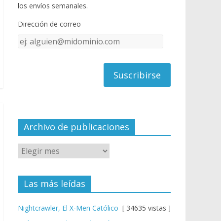
o
u
los envíos semanales.
o
b
Dirección de correo
k
e
Dirección
C
de
h
correo
a
n
n
el
Archivo de publicaciones
Las más leídas
Nightcrawler, El X-Men Católico
[ 34635 vistas ]