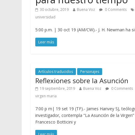
30 octubre, 2019
Buena Voz
0 Comments
universidad
5:00 p.m. | 30 oct 19 (AM/CW).- J. H. Newman ha si
Leer más
Artículos traducidos
Personajes
Reflexiones sobre la Asunción
19 septiembre, 2019
Buena Voz
0 Comments
virgen maria
7:00 p m| 19 set 19 (TF).- James Hanvey SJ, teólog
investigador, contempla “La Asunción de la Virgen”
Francesco Botticini y
Leer más