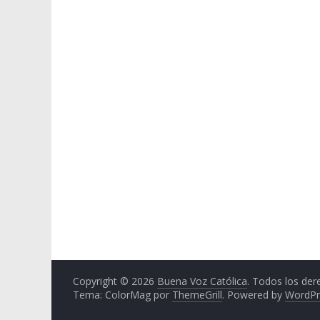
Copyright © 2026
Buena Voz Católica
. Todos los der
Tema: ColorMag por
ThemeGrill
. Powered by
WordPr