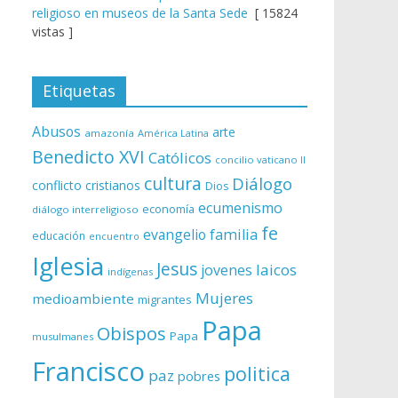
religioso en museos de la Santa Sede
[ 15824
vistas ]
Etiquetas
Abusos
arte
amazonía
América Latina
Benedicto XVI
Católicos
concilio vaticano II
cultura
Diálogo
conflicto
cristianos
Dios
ecumenismo
economía
diálogo interreligioso
fe
evangelio
familia
educación
encuentro
Iglesia
Jesus
laicos
jovenes
indígenas
Mujeres
medioambiente
migrantes
Papa
Obispos
Papa
musulmanes
Francisco
politica
paz
pobres