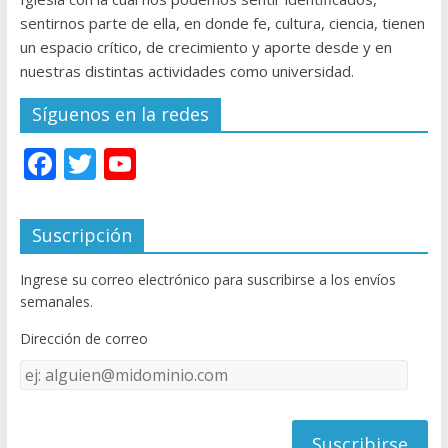
sentirnos parte de ella, en donde fe, cultura, ciencia, tienen
un espacio crítico, de crecimiento y aporte desde y en
nuestras distintas actividades como universidad.
Síguenos en la redes
F
T
Y
ac
w
o
e
itt
u
Suscripción
b
er
T
Ingrese su correo electrónico para suscribirse a los envíos
o
u
semanales.
o
b
Dirección de correo
k
e
Dirección
C
de
h
correo