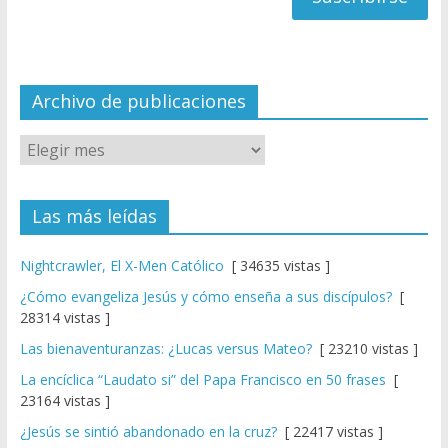
a
n
n
el
Archivo de publicaciones
Las más leídas
Nightcrawler, El X-Men Católico
[ 34635 vistas ]
¿Cómo evangeliza Jesús y cómo enseña a sus discípulos?
[
28314 vistas ]
Las bienaventuranzas: ¿Lucas versus Mateo?
[ 23210 vistas ]
La encíclica “Laudato si” del Papa Francisco en 50 frases
[
23164 vistas ]
¿Jesús se sintió abandonado en la cruz?
[ 22417 vistas ]