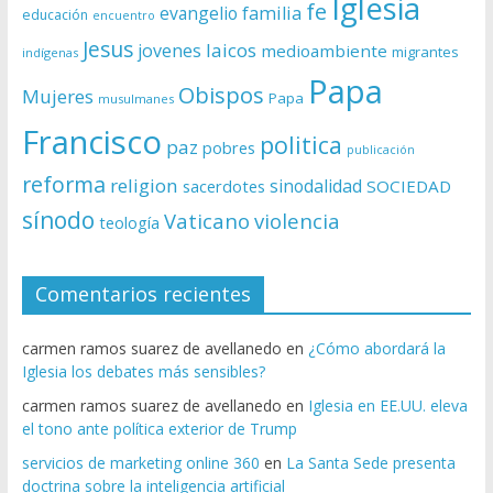
Iglesia
fe
evangelio
familia
educación
encuentro
Jesus
laicos
jovenes
medioambiente
migrantes
indígenas
Papa
Obispos
Mujeres
Papa
musulmanes
Francisco
politica
paz
pobres
publicación
reforma
religion
sinodalidad
sacerdotes
SOCIEDAD
sínodo
Vaticano
violencia
teología
Comentarios recientes
carmen ramos suarez de avellanedo
en
¿Cómo abordará la
Iglesia los debates más sensibles?
carmen ramos suarez de avellanedo
en
Iglesia en EE.UU. eleva
el tono ante política exterior de Trump
servicios de marketing online 360
en
La Santa Sede presenta
doctrina sobre la inteligencia artificial