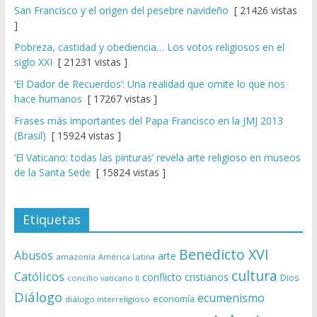
San Francisco y el origen del pesebre navideño
[ 21426 vistas
]
Pobreza, castidad y obediencia… Los votos religiosos en el
siglo XXI
[ 21231 vistas ]
‘El Dador de Recuerdos’: Una realidad que omite lo que nos
hace humanos
[ 17267 vistas ]
Frases más importantes del Papa Francisco en la JMJ 2013
(Brasil)
[ 15924 vistas ]
‘El Vaticano: todas las pinturas’ revela arte religioso en museos
de la Santa Sede
[ 15824 vistas ]
Etiquetas
Benedicto XVI
Abusos
arte
amazonía
América Latina
cultura
Católicos
conflicto
cristianos
Dios
concilio vaticano II
Diálogo
ecumenismo
economía
diálogo interreligioso