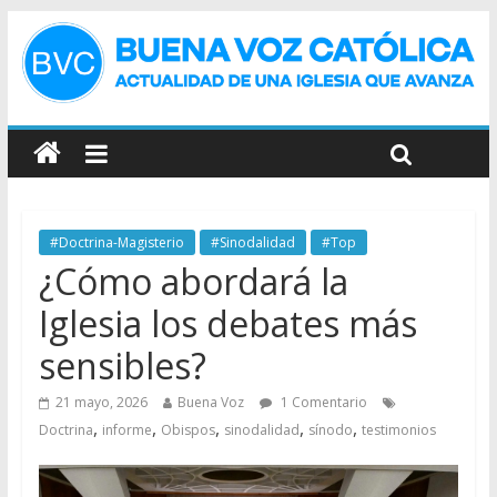
#Doctrina-Magisterio
#Sinodalidad
#Top
¿Cómo abordará la
Iglesia los debates más
sensibles?
21 mayo, 2026
Buena Voz
1 Comentario
,
,
,
,
,
Doctrina
informe
Obispos
sinodalidad
sínodo
testimonios